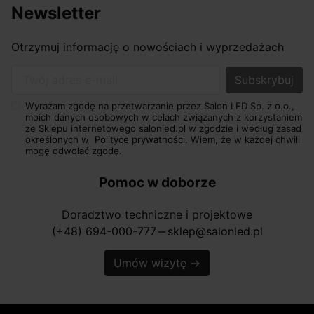
Newsletter
Otrzymuj informację o nowościach i wyprzedażach
Twój adres e-mail
Wyrażam zgodę na przetwarzanie przez Salon LED Sp. z o.o.,
moich danych osobowych w celach związanych z korzystaniem
ze Sklepu internetowego salonled.pl w zgodzie i według zasad
określonych w
Polityce prywatności.
Wiem, że w każdej chwili
mogę odwołać zgodę.
Pomoc w doborze
Doradztwo techniczne i projektowe
(+48) 694-000-777
sklep@salonled.pl
horizontal_rule
Umów wizytę
→