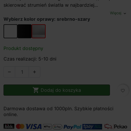
skierować strumień światła w najbardziej...
Więcej
expand_more
Wybierz kolor oprawy: srebrno-szary
biały
czarny
srebrno-szary
Produkt dostępny
Czas realizacji: 5-10 dni



Dodaj do koszyka
favorite_border
Darmowa dostawa od 1000pln. Szybkie płatności
online.