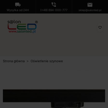
local_shipping
phone_in_talk
mail
Wysyłka od 24H
(+48) 694-000-777
sklep@salonled.pl
favorite_border
Strona główna
Oświetlenie szynowe