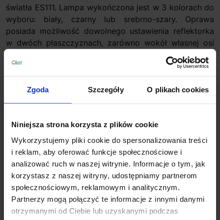
światła ES111. Lampa wykończona jest w 3 kolorach do
wyboru: biały, czarny lub srebrno-szary. Oprawa
posiada możliwość dowolnego ustawienia reflektorka
w dwóch płaszczyznach, zarówno wokół własnej osi
(350º) jak i w układzie góra/dół (do 90º), co pozwala
skierować strumień światła w najbardziej
pożądany punkt lub miejsce.
Zgoda
Szczegóły
O plikach cookies
Parametry techniczne:
Źródło światła
GU10
Moc
50W
Niniejsza strona korzysta z plików cookie
Zasilanie
230V
Wykorzystujemy pliki cookie do spersonalizowania treści
Wysokość
9 cm
i reklam, aby oferować funkcje społecznościowe i
Średnica
5,4 cm
analizować ruch w naszej witrynie. Informacje o tym, jak
Kolor
biały, czarny, srebrno-szary
korzystasz z naszej witryny, udostępniamy partnerom
Producent
REDLUX
społecznościowym, reklamowym i analitycznym.
Partnerzy mogą połączyć te informacje z innymi danymi
Informacje dodatkowe:
otrzymanymi od Ciebie lub uzyskanymi podczas
Brak źródła światła w komplecie