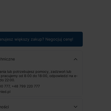
anujesz większy zakup? Negocjuj cenę!
chniczne
tania lub potrzebujesz pomocy, zadzwoń lub
: pracujemy od 8:00 do 18:00, odpowiedzi na e-
do 22:00.
00 777
,
+48 799 220 777
nled.pl
ności