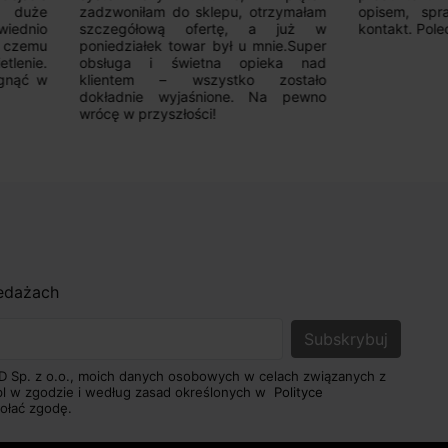
oniłam do sklepu, otrzymałam
opisem, sprawna realizacja,
egółową ofertę, a już w
kontakt. Polecam.
działek towar był u mnie.Super
uga i świetna opieka nad
ntem – wszystko zostało
adnie wyjaśnione. Na pewno
 w przyszłości!
zedażach
D Sp. z o.o., moich danych osobowych w celach związanych z
pl w zgodzie i według zasad określonych w
Polityce
ołać zgodę.