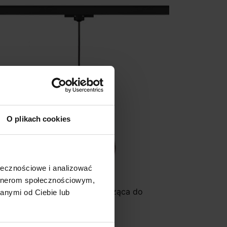
O plikach cookies
ołecznościowe i analizować
artnerom społecznościowym,
EDLUX Blondie 25 Lampa wisząca do
anymi od Ciebie lub
zyny 3-faz E27