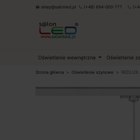
sklep@salonled.pl
(+48) 694-000-777
(+4

phone
phone
Oświetlenie wewnętrzne
Oświetlenie 
REDLUX A
Strona główna
Oświetlenie szynowe