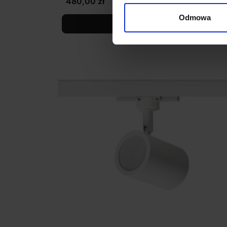
480,00 zł
Odmowa
Zobacz szczegóły