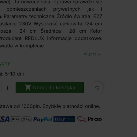
awie). Ta nowoczesna oprawa sprawdzi się
 pomieszczeniach prywatnych jak i
. Parametry techniczne: Źródło światła E27
ilanie 230V Wysokość całkowita 124 cm
klosza 24 cm Średnica 28 cm Kolor
roducent REDLUX Informacje dodatkowe:
światła w komplecie
Więcej
expand_more
ępny
i: 5-10 dni

Dodaj do koszyka

favorite_border
awa od 1000pln. Szybkie płatności online.