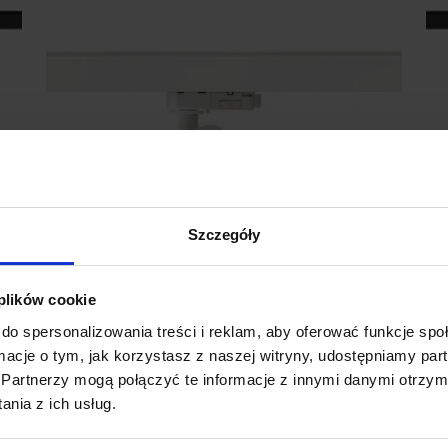
Szczegóły
 plików cookie
do spersonalizowania treści i reklam, aby oferować funkcje sp
ormacje o tym, jak korzystasz z naszej witryny, udostępniamy p
y
REDLUX Belenos Reflektor szynowy 3-
R
Partnerzy mogą połączyć te informacje z innymi danymi otrzym
fazowy LED GU10
s
nia z ich usług.