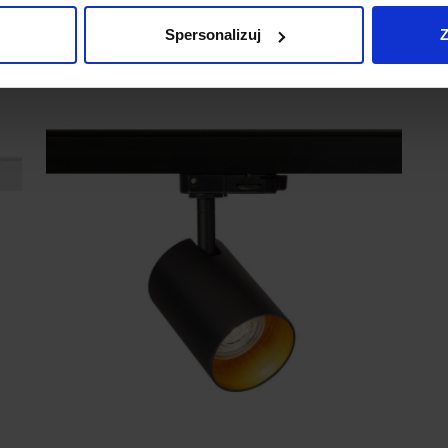
320,00 zł
Spersonalizuj
Z
Zobacz szczegóły