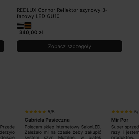
REDLUX Connor Reflektor szynowy 3-
fazowy LED GU10
340,00 zł
Zobacz szczegóły
5/5
5/5
r
star
star
star
star
star
star
star
iela Pasieczna
Mir Por
am sklep internetowy SalonLED.
Super sprzedawca! Kupowałem
ało mi na czasie żeby zakupić
razy i jestem zadowolony z j
em szyn Multiline, w piątek
produktów. Wszystko zgod