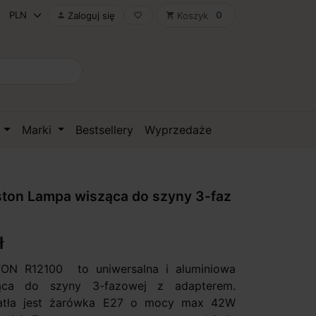
0
Zaloguj się
Koszyk

favorite_border
shopping_cart
D
Marki
Bestsellery
Wyprzedaże
ton Lampa wisząca do szyny 3-faz
ł
N R12100 to uniwersalna i aluminiowa
ąca do szyny 3-fazowej z adapterem.
atła jest żarówka E27 o mocy max 42W