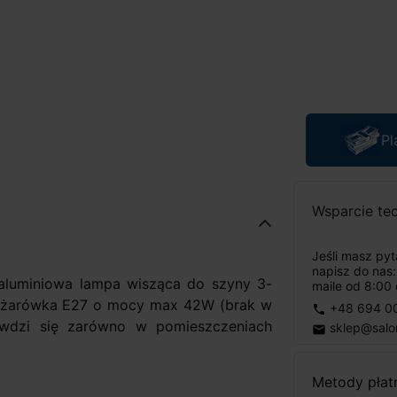
Pl
Wsparcie te
Jeśli masz py
napisz do nas
 aluminiowa lampa wisząca do szyny 3-
maile od 8:00 
st żarówka E27 o mocy max 42W (brak w
+48 694 0
phone
wdzi się zarówno w pomieszczeniach
sklep@salo
email
Metody płat