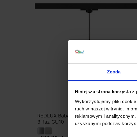
Zgoda
Niniejsza strona korzysta z
Wykorzystujemy pliki cookie 
ruch w naszej witrynie. Inf
REDLUX Babades Lampa wisząca do szyn
reklamowym i analitycznym. 
3-faz GU10
uzyskanymi podczas korzysta