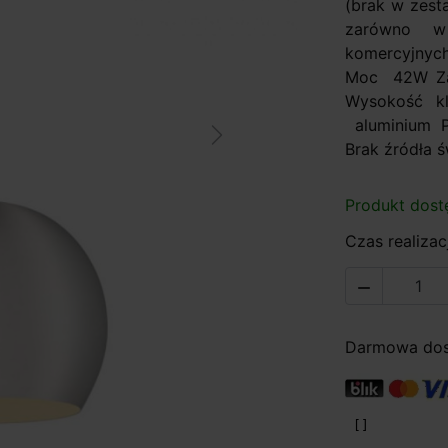
(brak w zest
zarówno w
komercyjnych
Moc 42W Zas
Wysokość 
aluminium P
Next
Brak źródła 
Produkt dost
Czas realizacj

Darmowa dost