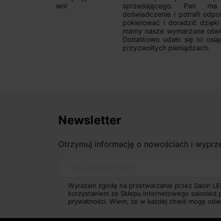
wo!
sprzedającego. Pan ma duże
zadzw
doświadczenie i potrafi odpowiednio
szcz
pokierować i doradzić dzięki czemu
ponie
mamy nasze wymarzone oświetlenie.
obsł
Dodatkowo udało się to osiągnąć w
klie
przyzwoitych pieniądzach.
dokł
wrócę
Newsletter
Otrzymuj informację o nowościach i wypr
Twój adres e-mail
Wyrażam zgodę na przetwarzanie przez Salon LE
korzystaniem ze Sklepu internetowego salonled.
prywatności.
Wiem, że w każdej chwili mogę odw