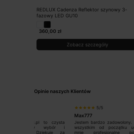
REDLUX Cadenza Reflektor szynowy 3-
fazowy LED GU10
360,00 zł
Zobacz szczegóły
Opinie naszych Klientów
5/5
star
star
star
star
star
star
star
sta
Max777
Gabr
pl to czysta
Jestem bardzo zadowolony. Przede
Polec
ży wybór i
wszystkim od początku uderzyło
Zależ
 Dziękuję za
mnie profesjonalne podejście
syst