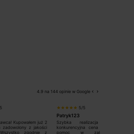
4.9 na 144 opinie w Google
keyboard_arrow_left
keyboard_arrow_right
Poprzedni
Następny
5/5
5/5
star
star
star
star
star
star
star
star
star
star
Patryk123
Adrianas
 już 2
Szybka realizacja zamówienia,
Good magnetic
akości
konkurencyjna cena oraz fachowa
Fast deliver
nie z
pomoc w zakresie szyn
communicative