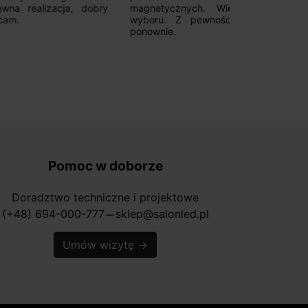
 dobry
magnetycznych. Wiele możliwości
from them
wyboru. Z pewnością skorzystam
Recommend!!!
ponownie.
Pomoc w doborze
Doradztwo techniczne i projektowe
(+48) 694-000-777
sklep@salonled.pl
horizontal_rule
Umów wizytę
→