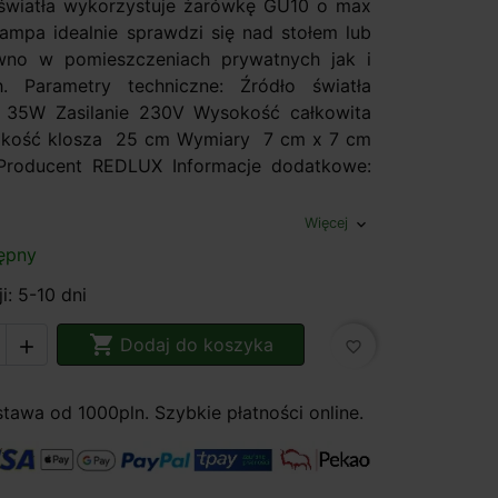
światła wykorzystuje żarówkę GU10 o max
mpa idealnie sprawdzi się nad stołem lub
wno w pomieszczeniach prywatnych jak i
h. Parametry techniczne: Źródło światła
5W Zasilanie 230V Wysokość całkowita
kość klosza 25 cm Wymiary 7 cm x 7 cm
Producent REDLUX Informacje dodatkowe:
Więcej
expand_more
ępny
i: 5-10 dni

Dodaj do koszyka

favorite_border
awa od 1000pln. Szybkie płatności online.