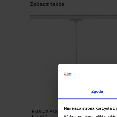
Zobacz także
Zgoda
Niniejsza strona korzysta z
REDLUX Aston Lampa wisząca do szyny 3
faz E27
Wykorzystujemy pliki cookie 