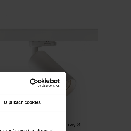
O plikach cookies
EDLUX Belenos Reflektor szynowy 3-
azowy LED GU10
ołecznościowe i analizować