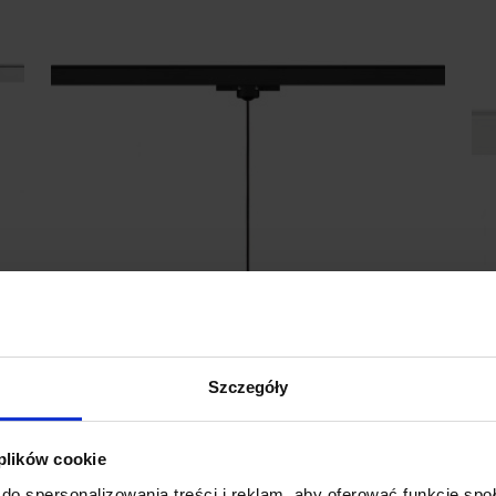
Szczegóły
 plików cookie
-
REDLUX Babades Lampa wisząca do szyny
R
3-faz GU10
f
do spersonalizowania treści i reklam, aby oferować funkcje sp