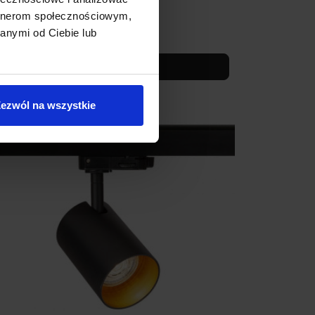
artnerom społecznościowym,
anymi od Ciebie lub
320,00 zł
Zobacz szczegóły
ezwól na wszystkie