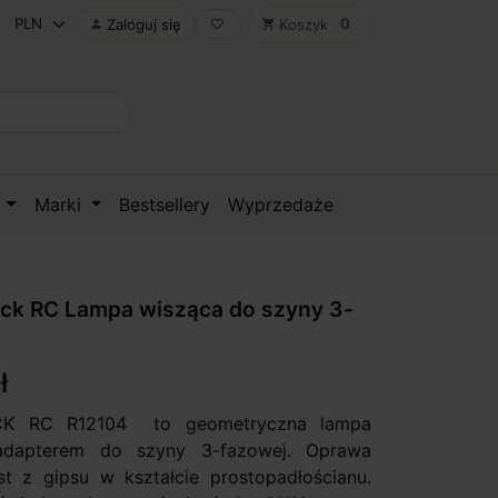
0
Zaloguj się
Koszyk

favorite_border
shopping_cart
D
Marki
Bestsellery
Wyprzedaże
ck RC Lampa wisząca do szyny 3-
ł
K RC R12104 to geometryczna lampa
adapterem do szyny 3-fazowej. Oprawa
t z gipsu w kształcie prostopadłościanu.