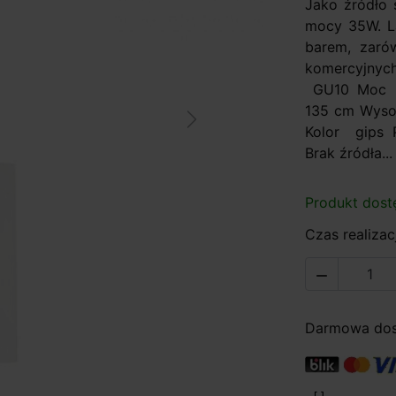
Jako źródło 
mocy 35W. La
barem, zaró
komercyjnyc
GU10 Moc 3
135 cm Wyso
Next
Kolor gips 
Brak źródła...
Produkt dost
Czas realizacj

Darmowa dost