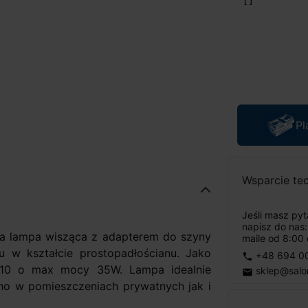
Pl
Wsparcie te
Jeśli masz py
napisz do nas
a lampa wisząca z adapterem do szyny
maile od 8:00 
 w kształcie prostopadłościanu. Jako
+48 694 0
phone
GU10 o max mocy 35W. Lampa idealnie
sklep@salo
email
no w pomieszczeniach prywatnych jak i