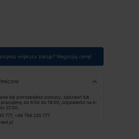
anujesz większy zakup? Negocjuj cenę!
chniczne
tania lub potrzebujesz pomocy, zadzwoń lub
: pracujemy od 8:00 do 18:00, odpowiedzi na e-
do 22:00.
00 777
,
+48 799 220 777
nled.pl