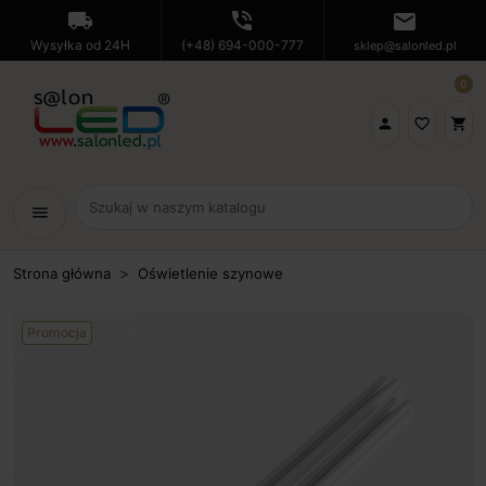
local_shipping
phone_in_talk
mail
Wysyłka od 24H
(+48) 694-000-777
sklep@salonled.pl
0

favorite_border
shopping_cart
menu
Strona główna
Oświetlenie szynowe
Promocja