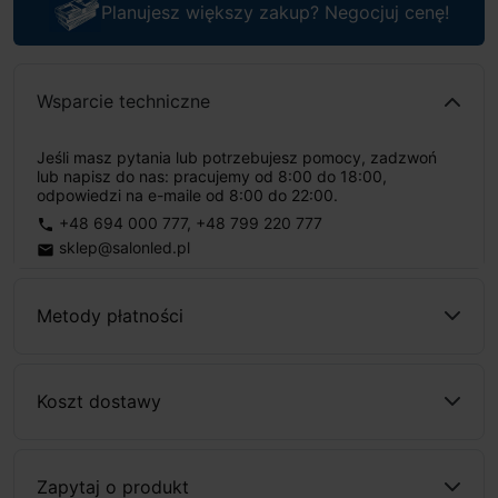
Planujesz większy zakup? Negocjuj cenę!
Wsparcie techniczne
Jeśli masz pytania lub potrzebujesz pomocy, zadzwoń
lub napisz do nas: pracujemy od 8:00 do 18:00,
odpowiedzi na e-maile od 8:00 do 22:00.
+48 694 000 777
,
+48 799 220 777
phone
sklep@salonled.pl
email
Metody płatności
Koszt dostawy
Zapytaj o produkt