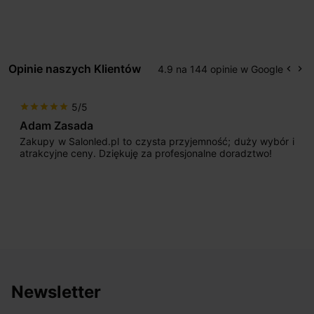
Opinie naszych Klientów
4.9 na 144 opinie w Google
keyboard_arrow_left
keyboard_arrow_right
Popr
Na
5/5
star
star
star
star
star
Adam Zasada
Zakupy w Salonled.pl to czysta przyjemność; duży wybór i
atrakcyjne ceny. Dziękuję za profesjonalne doradztwo!
Newsletter