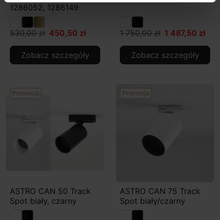
1286052, 1286149
530,00 zł
450,50 zł
1 750,00 zł
1 487,50 zł
Zobacz szczegóły
Zobacz szczegóły
Promocja
Promocja
ASTRO CAN 50 Track
ASTRO CAN 75 Track
Spot biały, czarny
Spot biały/czarny