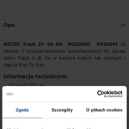
Opis
ASTRO Track 2x 1m Kit 6020040, 6020041
to
zestaw 2 szynoprzewódów jednofazowych do opraw
Astro Track o dł. 1m w kolorze białym lub czarnym i
złącza End To End.
Informacje techniczne:
Długość 100 cm
Wysokość 3,5 cm
Kolor biały, lub czarny
Producent Astro Lighting
Zgoda
Szczegóły
O plikach cookies
Gwarancja 24 m-ce
Dodatkowe informacje: