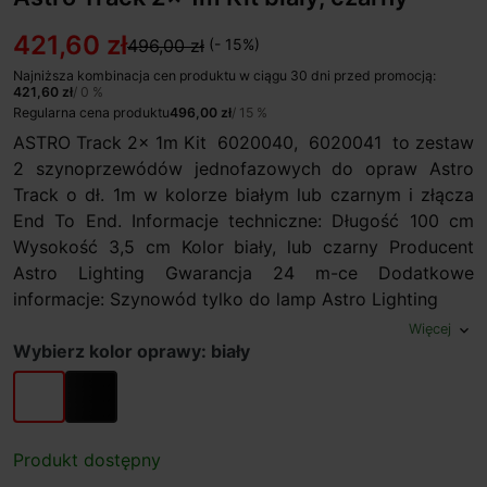
421,60 zł
496,00 zł
(- 15%)
Najniższa kombinacja cen produktu w ciągu 30 dni przed promocją:
421,60 zł
/ 0 %
Regularna cena produktu
496,00 zł
/ 15 %
ASTRO Track 2x 1m Kit 6020040, 6020041 to zestaw
2 szynoprzewódów jednofazowych do opraw Astro
Track o dł. 1m w kolorze białym lub czarnym i złącza
End To End. Informacje techniczne: Długość 100 cm
Wysokość 3,5 cm Kolor biały, lub czarny Producent
Astro Lighting Gwarancja 24 m-ce Dodatkowe
informacje: Szynowód tylko do lamp Astro Lighting
Więcej
expand_more
Wybierz kolor oprawy: biały
biały
czarny
Produkt dostępny