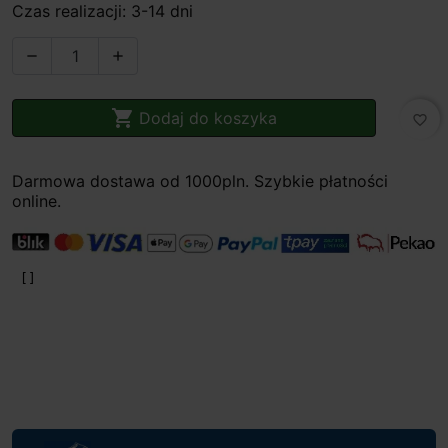
Czas realizacji: 3-14 dni



Dodaj do koszyka
favorite_border
Darmowa dostawa od 1000pln. Szybkie płatności
online.