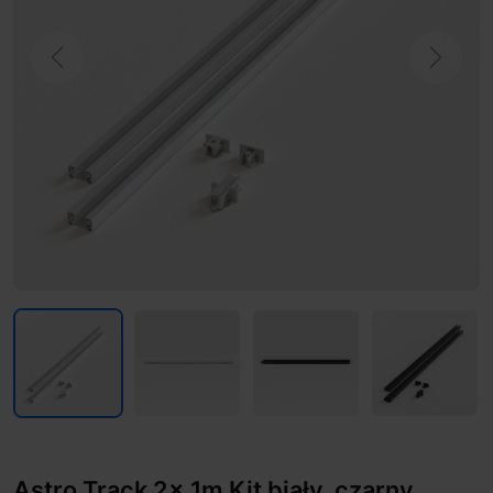
Previous
Next
Astro Track 2x 1m Kit biały, czarny