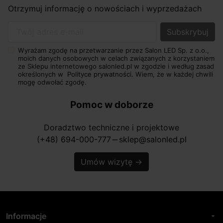
Otrzymuj informację o nowościach i wyprzedażach
Twój adres e-mail
Wyrażam zgodę na przetwarzanie przez Salon LED Sp. z o.o.,
moich danych osobowych w celach związanych z korzystaniem
ze Sklepu internetowego salonled.pl w zgodzie i według zasad
określonych w
Polityce prywatności.
Wiem, że w każdej chwili
mogę odwołać zgodę.
Pomoc w doborze
Doradztwo techniczne i projektowe
(+48) 694-000-777
sklep@salonled.pl
horizontal_rule
Umów wizytę
→
Informacje
arrow_drop_down