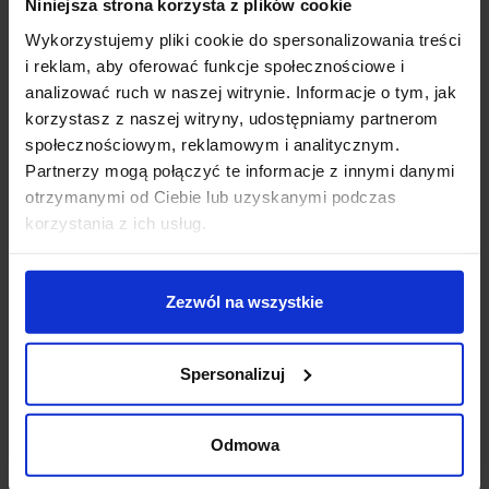
Niniejsza strona korzysta z plików cookie
Szynowód tylko do lamp Astro Lighting
Wykorzystujemy pliki cookie do spersonalizowania treści
i reklam, aby oferować funkcje społecznościowe i
Szczegóły produktu
analizować ruch w naszej witrynie. Informacje o tym, jak
korzystasz z naszej witryny, udostępniamy partnerom
społecznościowym, reklamowym i analitycznym.
Partnerzy mogą połączyć te informacje z innymi danymi
Zobacz także
otrzymanymi od Ciebie lub uzyskanymi podczas
korzystania z ich usług.
Promocja
Promocja
Zezwól na wszystkie
Spersonalizuj
Odmowa
ASTRO ASCOLI Track
ASTRO CAN 100 Track
Spot 1286033,
Spot 1396034, 1396035