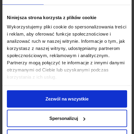
nowa generacja zapewniająca szybki i łatwy montaż na
1-fazowym systemie szynowym wysokiego napięcia
Niniejsza strona korzysta z plików cookie
wyróżnia się ulepszonym współczynnikiem oddawania
Wykorzystujemy pliki cookie do spersonalizowania treści
barw CRI>90, strumieniem świetlnym do 126 lm /W i
i reklam, aby oferować funkcje społecznościowe i
większą żywotnością do 50 000 godzin. Ponadto
analizować ruch w naszej witrynie. Informacje o tym, jak
lampa ta wyposażona jest w technologię Dim-to-Warm
korzystasz z naszej witryny, udostępniamy partnerom
(2000 K - 3000 K), która tworzy zmienną atmosferę
społecznościowym, reklamowym i analitycznym.
świetlną w pomieszczeniach mieszkalnych, hotelach i
Partnerzy mogą połączyć te informacje z innymi danymi
restauracjach. Idealnie nadaje się do nowoczesnych
otrzymanymi od Ciebie lub uzyskanymi podczas
koncepcji oświetleniowych, jest wykonana z wysokiej
korzystania z ich usług.
jakości aluminium i można ją szybko zainstalować.
Dzięki nowym modelom NOBLO® SPOTS wybierasz
wyjątkową atmosferę oświetleniową.
Zezwól na wszystkie
Dane techniczne:
Kolor czarny, szary, biały
Spersonalizuj
Materiał aluminium
Wydajność 8,4 W