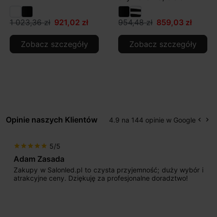
1 023,36 zł
921,02 zł
954,48 zł
859,03 zł
Zobacz szczegóły
Zobacz szczegóły
Opinie naszych Klientów
4.9 na 144 opinie w Google
keyboard_arrow_left
keyboard_arrow_right
Popr
Na
5/5
star
star
star
star
star
Adam Zasada
Zakupy w Salonled.pl to czysta przyjemność; duży wybór i
atrakcyjne ceny. Dziękuję za profesjonalne doradztwo!