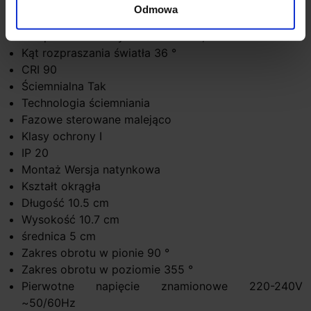
lumenów/watów 4lm/W
Odmowa
Strumień świetlny 450 lm
Temperatura barwy światła 2700K, 3000K
Kąt rozpraszania światła 36 °
CRI 90
Ściemnialna Tak
Technologia ściemniania
Fazowe sterowane malejąco
Klasy ochrony I
IP 20
Montaż Wersja natynkowa
Kształt okrągła
Długość 10.5 cm
Wysokość 10.7 cm
średnica 5 cm
Zakres obrotu w pionie 90 °
Zakres obrotu w poziomie 355 °
Pierwotne napięcie znamionowe 220-240V
~50/60Hz