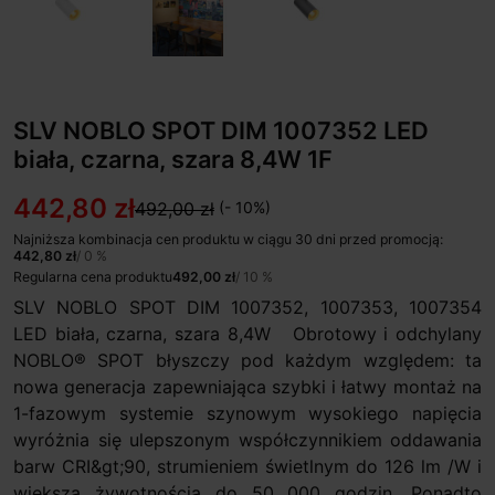
SLV NOBLO SPOT DIM 1007352 LED
biała, czarna, szara 8,4W 1F
442,80 zł
492,00 zł
(- 10%)
Najniższa kombinacja cen produktu w ciągu 30 dni przed promocją:
442,80 zł
/ 0 %
Regularna cena produktu
492,00 zł
/ 10 %
SLV NOBLO SPOT DIM 1007352, 1007353, 1007354
LED biała, czarna, szara 8,4W Obrotowy i odchylany
NOBLO® SPOT błyszczy pod każdym względem: ta
nowa generacja zapewniająca szybki i łatwy montaż na
1-fazowym systemie szynowym wysokiego napięcia
wyróżnia się ulepszonym współczynnikiem oddawania
barw CRI&gt;90, strumieniem świetlnym do 126 lm /W i
większą żywotnością do 50 000 godzin. Ponadto