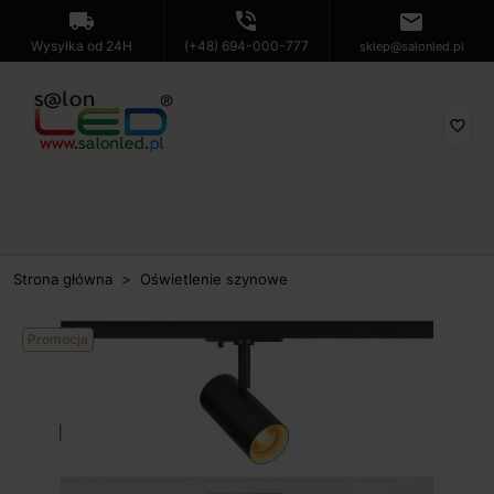
local_shipping
phone_in_talk
mail
Wysyłka od 24H
(+48) 694-000-777
sklep@salonled.pl
favorite_border
Strona główna
Oświetlenie szynowe
Promocja