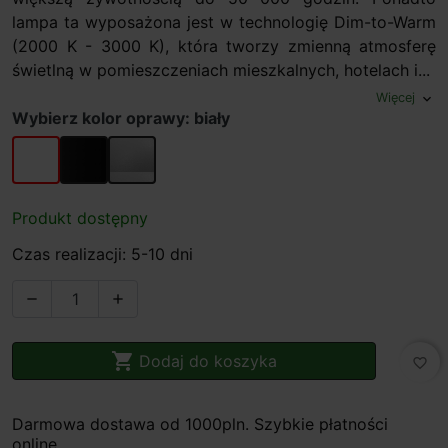
lampa ta wyposażona jest w technologię Dim-to-Warm
(2000 K - 3000 K), która tworzy zmienną atmosferę
świetlną w pomieszczeniach mieszkalnych, hotelach i...
Więcej
expand_more
Wybierz kolor oprawy: biały
biały
czarny
szary
Produkt dostępny
Czas realizacji: 5-10 dni



Dodaj do koszyka
favorite_border
Darmowa dostawa od 1000pln. Szybkie płatności
online.