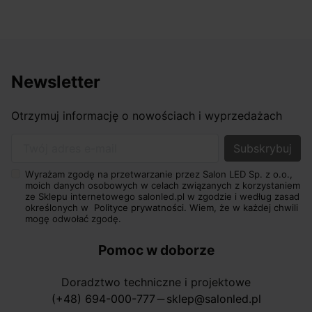
Newsletter
Otrzymuj informację o nowościach i wyprzedażach
Twój adres e-mail
Wyrażam zgodę na przetwarzanie przez Salon LED Sp. z o.o.,
moich danych osobowych w celach związanych z korzystaniem
ze Sklepu internetowego salonled.pl w zgodzie i według zasad
określonych w
Polityce prywatności.
Wiem, że w każdej chwili
mogę odwołać zgodę.
Pomoc w doborze
Doradztwo techniczne i projektowe
(+48) 694-000-777
sklep@salonled.pl
horizontal_rule