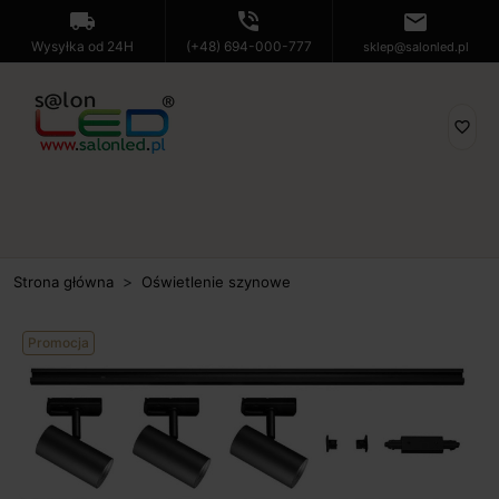
local_shipping
phone_in_talk
mail
Wysyłka od 24H
(+48) 694-000-777
sklep@salonled.pl
favorite_border
Strona główna
Oświetlenie szynowe
Promocja