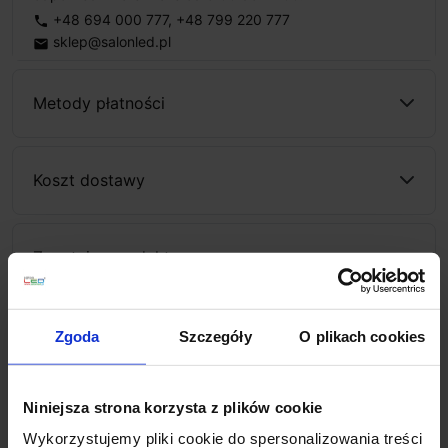
+48 694 000 777
,
+48 799 220 777
phone
sklep@salonled.pl
email
Metody płatności
Koszt dostawy
Zapytaj o produkt
Zgoda
Szczegóły
O plikach cookies
Opis
Niniejsza strona korzysta z plików cookie
SLV NOBLO SPOT zestaw szyny + 3 reflektory
Wykorzystujemy pliki cookie do spersonalizowania treści
1007674, 1007673 2m
Z zestawem systemu