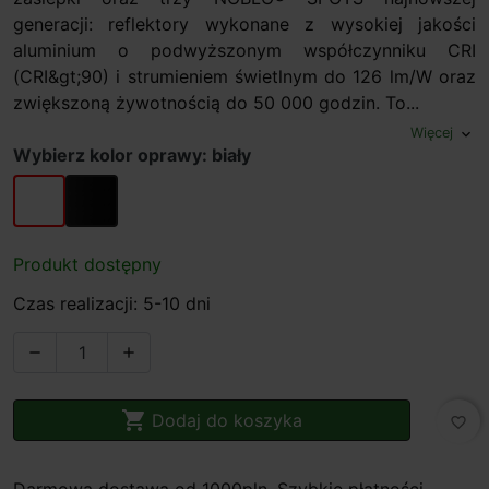
generacji: reflektory wykonane z wysokiej jakości
aluminium o podwyższonym współczynniku CRI
(CRI&gt;90) i strumieniem świetlnym do 126 lm/W oraz
zwiększoną żywotnością do 50 000 godzin. To...
Więcej
expand_more
Wybierz kolor oprawy: biały
biały
czarny
Produkt dostępny
Czas realizacji: 5-10 dni



Dodaj do koszyka
favorite_border