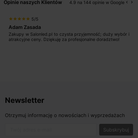
Opinie naszych Klientów
4.9 na 144 opinie w Google
keyboard_arrow_left
keyboard_arrow_right
Popr
Na
5/5
star
star
star
star
star
Adam Zasada
Zakupy w Salonled.pl to czysta przyjemność; duży wybór i
atrakcyjne ceny. Dziękuję za profesjonalne doradztwo!
Newsletter
Otrzymuj informację o nowościach i wyprzedażach
Twój adres e-mail