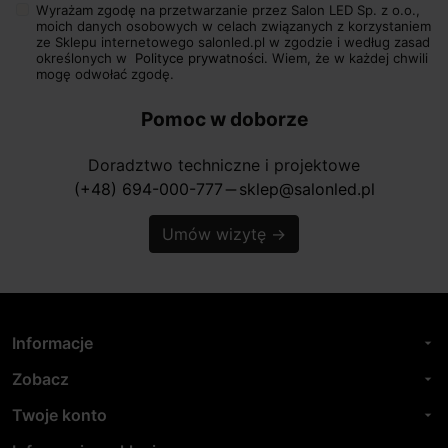
Wyrażam zgodę na przetwarzanie przez Salon LED Sp. z o.o.,
moich danych osobowych w celach związanych z korzystaniem
ze Sklepu internetowego salonled.pl w zgodzie i według zasad
określonych w
Polityce prywatności.
Wiem, że w każdej chwili
mogę odwołać zgodę.
Pomoc w doborze
Doradztwo techniczne i projektowe
(+48) 694-000-777
sklep@salonled.pl
horizontal_rule
Umów wizytę
→
Informacje
arrow_drop_down
Zobacz
arrow_drop_down
Twoje konto
arrow_drop_down