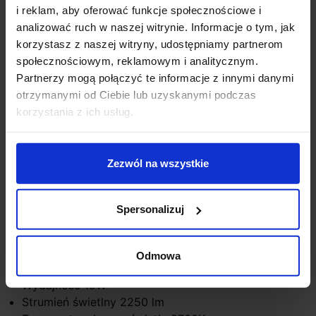
i reklam, aby oferować funkcje społecznościowe i
szynowego NOBLO® SPOT otrzymujesz wszystko,
analizować ruch w naszej witrynie. Informacje o tym, jak
czego potrzebujesz, aby idealnie rozpocząć swoją
korzystasz z naszej witryny, udostępniamy partnerom
przygodę z oświetleniem. Zestaw dostępny w dwóch
społecznościowym, reklamowym i analitycznym.
wersjach kolorystycznych zawiera dwa elementy
Partnerzy mogą połączyć te informacje z innymi danymi
szynoprzewodu 2x1mb, łącznik centralny, dwie
otrzymanymi od Ciebie lub uzyskanymi podczas
zaślepki oraz trzy NOBLO® SPOTS najnowszej
korzystania z ich usług.
generacji: reflektory wykonane z wysokiej jakości
aluminium o podwyższonym współczynniku CRI
(CRI>90) i strumieniem świetlnym do 126 lm/W oraz
Zezwól na wszystkie
zwiększoną żywotnością do 50 000 godzin. To jasne:
dzięki nowym lampom NOBLO® SPOT decydujesz się
na wyjątkową atmosferę oświetleniową.
Spersonalizuj
Dane techniczne:
Kolor czarny, biały
Odmowa
Materiał aluminium
Wydajność 19W
Strumień świetlny 2250 lm