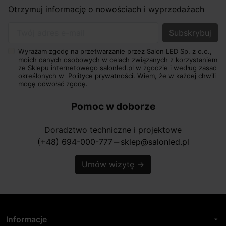
Otrzymuj informację o nowościach i wyprzedażach
Twój adres e-mail
Wyrażam zgodę na przetwarzanie przez Salon LED Sp. z o.o.,
moich danych osobowych w celach związanych z korzystaniem
ze Sklepu internetowego salonled.pl w zgodzie i według zasad
określonych w
Polityce prywatności.
Wiem, że w każdej chwili
mogę odwołać zgodę.
Pomoc w doborze
Doradztwo techniczne i projektowe
(+48) 694-000-777
sklep@salonled.pl
horizontal_rule
Umów wizytę
→
Informacje
arrow_drop_down