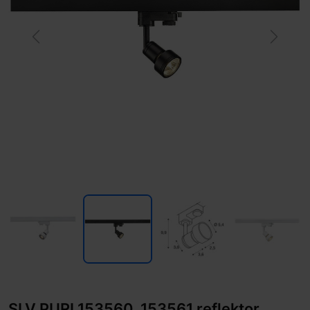
Previous
Next
SLV PURI 153560, 153561 reflektor