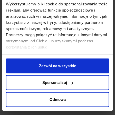
Wykorzystujemy pliki cookie do spersonalizowania treści
i reklam, aby oferować funkcje społecznościowe i
analizować ruch w naszej witrynie. Informacje o tym, jak
korzystasz z naszej witryny, udostępniamy partnerom
Ściemnialna żarówka
SLV AVO 152640/1
społecznościowym, reklamowym i analitycznym.
LED Osram Gu10 5,5W
reflektor szynowy 230V
biała ciepła, naturalna
biały, czarny
Partnerzy mogą połączyć te informacje z innymi danymi
otrzymanymi od Ciebie lub uzyskanymi podczas
korzystania z ich usług.
35,67 zł
257,07 zł
231,36 zł
Zobacz szczegóły
Zobacz szczegóły
Zezwól na wszystkie
Promocja
Promocja
Spersonalizuj
Odmowa