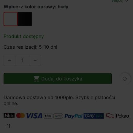
Więcej
expand_more
Wybierz kolor oprawy: biały
biały
czarny
Produkt dostępny
Czas realizacji: 5-10 dni



Dodaj do koszyka
favorite_border
Darmowa dostawa od 1000pln. Szybkie płatności
online.