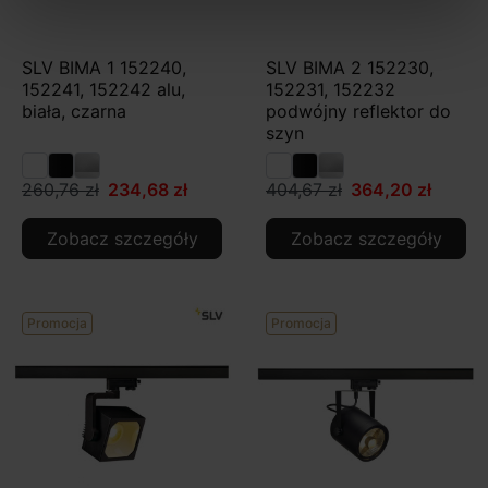
SLV BIMA 1 152240,
SLV BIMA 2 152230,
152241, 152242 alu,
152231, 152232
biała, czarna
podwójny reflektor do
szyn
260,76 zł
234,68 zł
404,67 zł
364,20 zł
Zobacz szczegóły
Zobacz szczegóły
Promocja
Promocja