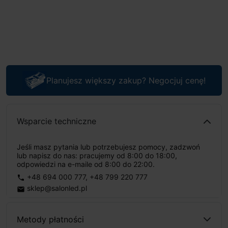
Planujesz większy zakup? Negocjuj cenę!
Wsparcie techniczne
Jeśli masz pytania lub potrzebujesz pomocy, zadzwoń
lub napisz do nas: pracujemy od 8:00 do 18:00,
odpowiedzi na e-maile od 8:00 do 22:00.
+48 694 000 777
,
+48 799 220 777
phone
sklep@salonled.pl
email
Metody płatności