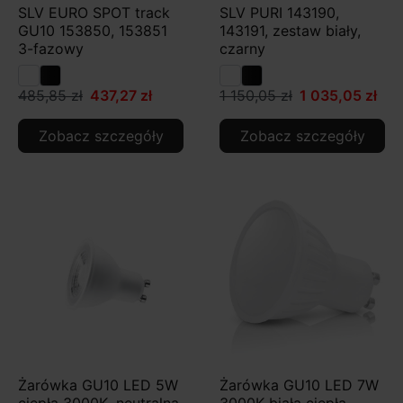
SLV EURO SPOT track
SLV PURI 143190,
GU10 153850, 153851
143191, zestaw biały,
3-fazowy
czarny
485,85 zł
437,27 zł
1 150,05 zł
1 035,05 zł
Zobacz szczegóły
Zobacz szczegóły
Żarówka GU10 LED 5W
Żarówka GU10 LED 7W
ciepła 3000K, neutralna
3000K biała ciepła