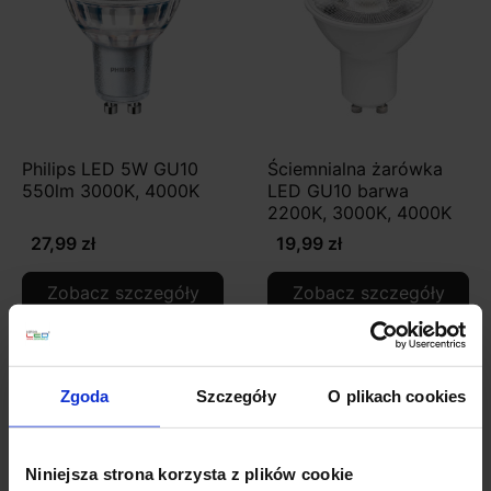
Philips LED 5W GU10
Ściemnialna żarówka
550lm 3000K, 4000K
LED GU10 barwa
2200K, 3000K, 4000K
27,99 zł
19,99 zł
Zobacz szczegóły
Zobacz szczegóły
Promocja
Zgoda
Szczegóły
O plikach cookies
Niniejsza strona korzysta z plików cookie