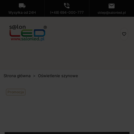
local_shipping
phone_in_talk
mail
Wysyłka od 24H
(+48) 694-000-777
sklep@salonled.pl
favorite_border
Strona główna
Oświetlenie szynowe
Promocja