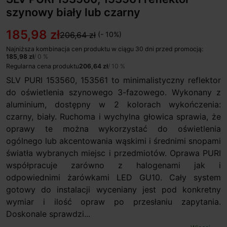
szynowy biały lub czarny
185,98 zł
206,64 zł
(- 10%)
Najniższa kombinacja cen produktu w ciągu 30 dni przed promocją:
185,98 zł
/ 0 %
Regularna cena produktu
206,64 zł
/ 10 %
SLV PURI 153560, 153561 to minimalistyczny reflektor
do oświetlenia szynowego 3-fazowego. Wykonany z
aluminium, dostępny w 2 kolorach wykończenia:
czarny, biały. Ruchoma i wychylna głowica sprawia, że
oprawy te można wykorzystać do oświetlenia
ogólnego lub akcentowania wąskimi i średnimi snopami
światła wybranych miejsc i przedmiotów. Oprawa PURI
współpracuje zarówno z halogenami jak i
odpowiednimi żarówkami LED GU10. Cały system
gotowy do instalacji wyceniany jest pod konkretny
wymiar i ilość opraw po przesłaniu zapytania.
Doskonale sprawdzi...