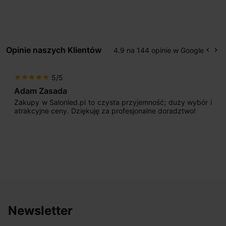
Opinie naszych Klientów
4.9 na 144 opinie w Google
keyboard_arrow_left
keyboard_arrow_right
Popr
Na
5/5
star
star
star
star
star
Adam Zasada
Zakupy w Salonled.pl to czysta przyjemność; duży wybór i
atrakcyjne ceny. Dziękuję za profesjonalne doradztwo!
Newsletter