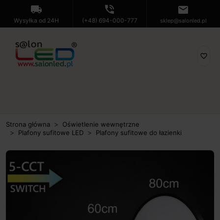
local_shipping
phone_in_talk
mail
Wysyłka od 24H
(+48) 694-000-777
sklep@salonled.pl
favorite_border
Strona główna
Oświetlenie wewnętrzne
Plafony sufitowe LED
Plafony sufitowe do łazienki