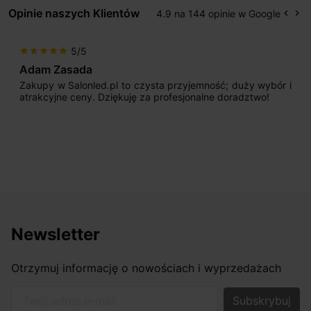
Opinie naszych Klientów
4.9 na 144 opinie w Google
keyboard_arrow_left
keyboard_arrow_right
Popr
Na
5/5
star
star
star
star
star
Adam Zasada
Zakupy w Salonled.pl to czysta przyjemność; duży wybór i
atrakcyjne ceny. Dziękuję za profesjonalne doradztwo!
Newsletter
Otrzymuj informację o nowościach i wyprzedażach
Twój adres e-mail