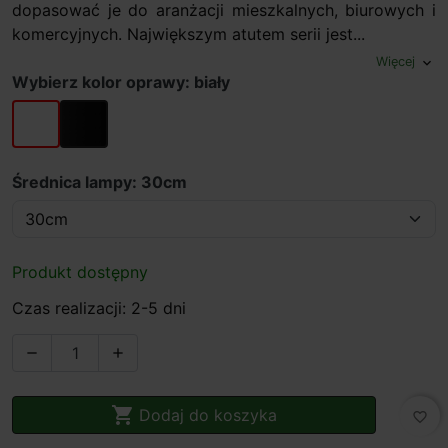
dopasować je do aranżacji mieszkalnych, biurowych i
komercyjnych. Największym atutem serii jest...
Więcej
expand_more
Wybierz kolor oprawy: biały
biały
czarny
Średnica lampy: 30cm
Produkt dostępny
Czas realizacji: 2-5 dni



Dodaj do koszyka
favorite_border