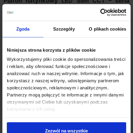
Plafon natynkowy LED Slim CCT – seria
okrągłych plafonów 30/40/60/80 cm
(biały / czarny)
Seria
okrągłych paneli natynkowych LED Slim CCT
to
Zgoda
Szczegóły
O plikach cookies
nowoczesne rozwiązanie oświetleniowe stworzone z
myślą o wnętrzach, w których liczy się
minimalistyczny design, komfort światła i
Niniejsza strona korzysta z plików cookie
energooszczędność.
Lampy dostępne są w czterech
Wykorzystujemy pliki cookie do spersonalizowania treści
średnicach:
30 cm, 40 cm, 60 cm oraz 80 cm
, a także
i reklam, aby oferować funkcje społecznościowe i
w dwóch ponadczasowych kolorach: białym i czarnym,
analizować ruch w naszej witrynie. Informacje o tym, jak
dzięki czemu łatwo dopasować je do aranżacji
korzystasz z naszej witryny, udostępniamy partnerom
mieszkalnych, biurowych i komercyjnych.
społecznościowym, reklamowym i analitycznym.
Największym atutem serii jest
ultracienka konstrukcja
Partnerzy mogą połączyć te informacje z innymi danymi
o grubości zaledwie 24 mm
, która sprawia, że plafon
otrzymanymi od Ciebie lub uzyskanymi podczas
prezentuje się lekko i nowocześnie, niemal wtapiając
korzystania z ich usług.
się w powierzchnię sufitu. To idealny wybór do wnętrz
urządzonych w stylu nowoczesnym, minimalistycznym,
skandynawskim czy loftowym.
Zezwól na wszystkie