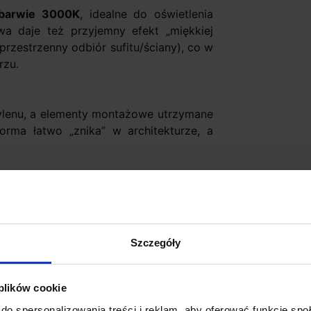
 barwie 3000K
, idealne do oświetlenia
a daje też przyjemny efekt „miękkiej
rzestrzenny odbiór sufitu/ściany), co w
rzu.
etylenu, a elementy montażowe utrzymane
forma łatwo „znika” w architekturze, a
ia, korytarz, biuro, lobby, przestrzenie
altana, zadaszony taras, wejścia oraz
Szczegóły
– spójnie wizualnie z wnętrzem.
 plików cookie
do spersonalizowania treści i reklam, aby oferować funkcje sp