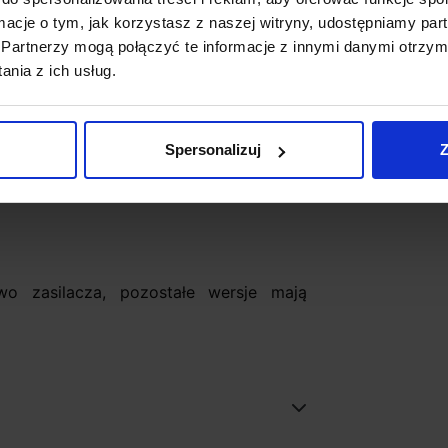
ormacje o tym, jak korzystasz z naszej witryny, udostępniamy p
Partnerzy mogą połączyć te informacje z innymi danymi otrzym
4lm, 20W - 2115lm, 27W
nia z ich usług.
 ciepła
Spersonalizuj
Z
i
 zasilacza, pozostałe wersje mają