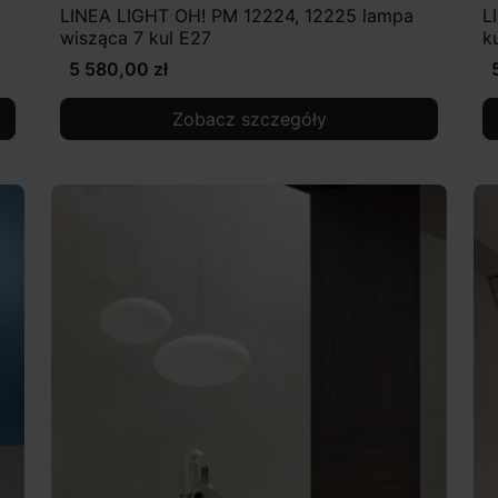
LINEA LIGHT OH! PM 12224, 12225 lampa
L
wisząca 7 kul E27
k
5 580,00 zł
Zobacz szczegóły