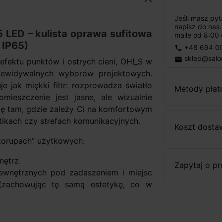
Jeśli masz py
napisz do nas
 LED – kulista oprawa sufitowa
maile od 8:00 
 IP65)
+48 694 0
phone
sklep@salo
email
 efektu punktów i ostrych cieni, OH!_S w
rzewidywalnych wyborów projektowych.
je jak miękki filtr: rozprowadza światło
Metody płat
mieszczenie jest jasne, ale wizualnie
ię tam, gdzie zależy Ci na komfortowym
utikach czy strefach komunikacyjnych.
Koszt dosta
korupach” użytkowych:
ętrz.
Zapytaj o p
ewnętrznych pod zadaszeniem i miejsc
 (zachowując tę samą estetykę, co w