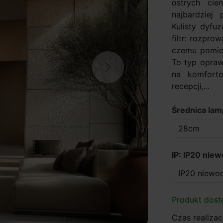
ostrych cie
najbardziej
Kulisty dyfuz
filtr: rozpro
czemu pomies
To typ opraw
Next
na komfort
recepcji,...
Średnica la
IP: IP20 nie
Produkt dost
Czas realizacj