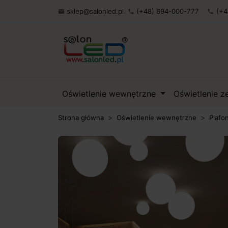
sklep@salonled.pl
(+48) 694-000-777
(+4

phone
phone
Oświetlenie wewnętrzne
Oświetlenie 
Strona główna
Oświetlenie wewnętrzne
Plafo