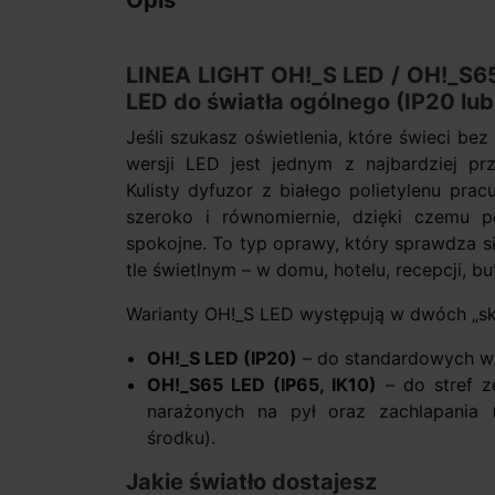
Opis
LINEA LIGHT OH!_S LED / OH!_S65
LED do światła ogólnego (IP20 lub
Jeśli szukasz oświetlenia, które świeci bez
wersji LED jest jednym z najbardziej p
Kulisty dyfuzor z białego polietylenu pracu
szeroko i równomiernie, dzięki czemu po
spokojne. To typ oprawy, który sprawdza s
tle świetlnym – w domu, hotelu, recepcji, b
Warianty OH!_S LED występują w dwóch „s
OH!_S LED (IP20)
– do standardowych wn
OH!_S65 LED (IP65, IK10)
– do stref z
narażonych na pył oraz zachlapania
środku).
Jakie światło dostajesz