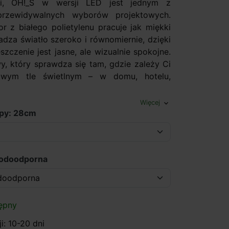
ni, OH!_S w wersji LED jest jednym z
 przewidywalnych wyborów projektowych.
or z białego polietylenu pracuje jak miękki
wadza światło szeroko i równomiernie, dzięki
zczenie jest jasne, ale wizualnie spokojne.
y, który sprawdza się tam, gdzie zależy Ci
owym tle świetlnym – w domu, hotelu,
Więcej
expand_more
mpy: 28cm
wodoodporna
ępny
i: 10-20 dni