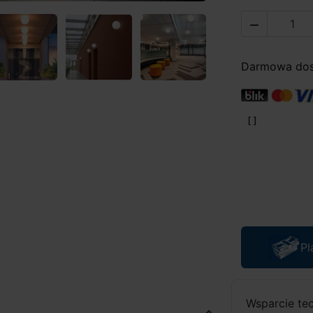

Darmowa dost
Pl
Wsparcie te