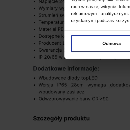
Napięcie 240V/350mA
ruch w naszej witrynie. Inf
Wymiary wg rysunku technicznego
reklamowym i analitycznym. 
Strumień światła: 7W - 845lm, 15W - 158
uzyskanymi podczas korzysta
Temperatura barwy światła 3000K - biała
Materiał PE - polietylen
Dostępne kolory biały
Producent Linea Light
Odmowa
Gwarancja 5 lat
IP 20/65 w zależności od wybranej wersj
Dodatkowe informacje:
Wbudowane diody topLED
Wersja IP65 28cm wymaga dodatkowo
wbudowany zasilacz
Odwzorowywanie barw CRI>90
Szczegóły produktu