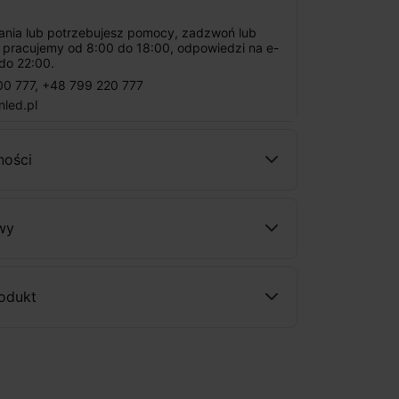
tania lub potrzebujesz pomocy, zadzwoń lub
: pracujemy od 8:00 do 18:00, odpowiedzi na e-
do 22:00.
00 777
,
+48 799 220 777
nled.pl
ności
wy
rodukt