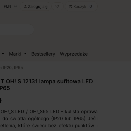
0
Zaloguj się
Koszyk

favorite_border
shopping_cart
D
Marki
Bestsellery
Wyprzedaże
a IP20, IP65
T OH! S 12131 lampa sufitowa LED
IP65
ł
OH!_S LED / OH!_S65 LED – kulista oprawa
 do światła ogólnego (IP20 lub IP65) Jeśli
etlenia, które świeci bez efektu punktów i