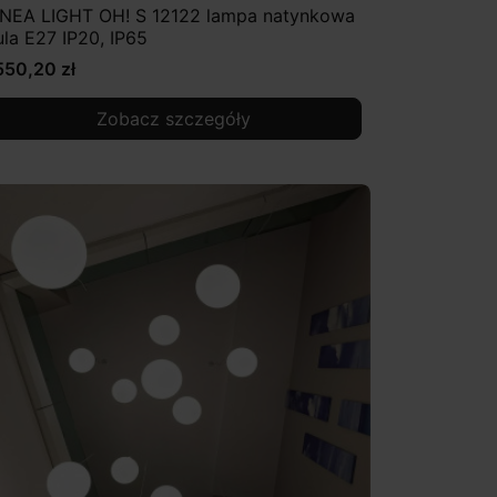
INEA LIGHT OH! S 12122 lampa natynkowa
ula E27 IP20, IP65
550,20 zł
Zobacz szczegóły