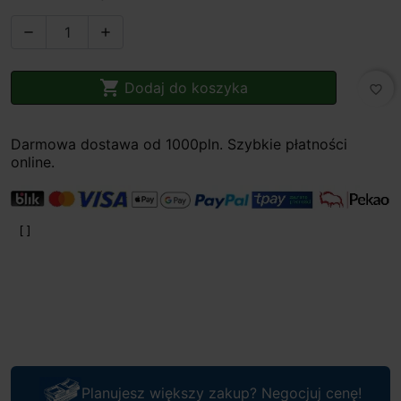



Dodaj do koszyka
favorite_border
Darmowa dostawa od 1000pln. Szybkie płatności
online.
Planujesz większy zakup? Negocjuj cenę!