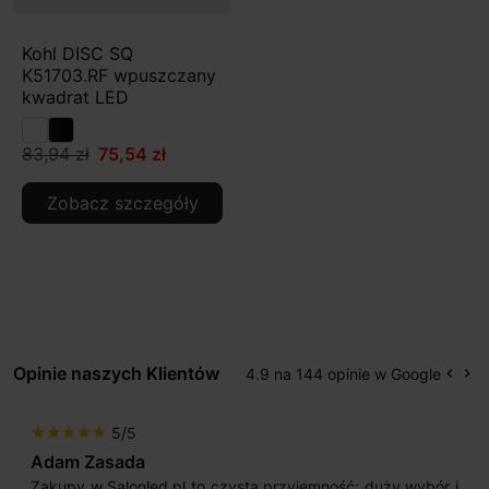
Kohl DISC SQ
K51703.RF wpuszczany
kwadrat LED
83,94 zł
75,54 zł
Zobacz szczegóły
Opinie naszych Klientów
4.9 na 144 opinie w Google
keyboard_arrow_left
keyboard_arrow_right
Popr
Na
5/5
star
star
star
star
star
Adam Zasada
Zakupy w Salonled.pl to czysta przyjemność; duży wybór i