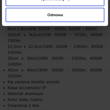
Zasilanie: 230V (zasilacz w zestawie)
Temperatura barwy światła: 3000K (biała ciepła),
Odmowa
4000K (biała naturalna)
Strumień światła, moc, wymiary:
9cm x 9cm/6W: 3000K - 430lm, 4000K - 450lm
14,5cm x 14,5cm/12W: 3000K - 1170lm, 4000K -
1190lm
22,5cm x 22,5cm/24W: 3000K - 2350lm, 4000K -
2400lm
30cm x 30cm/24W: 3000K - 2350lm, 4000K -
2400lm
40cm x 40cm/36W: 3000K - 3450lm, 4000K -
3500lm
Kąt padania światła: szeroki
Klasa szczelności: IP
Materiał: aluminium
Kolor: biały, czarny
Gwarancja 3 lata