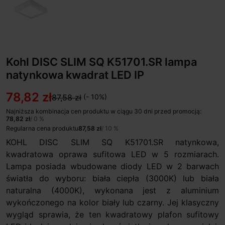
Kohl DISC SLIM SQ K51701.SR lampa
natynkowa kwadrat LED IP
78,82 zł
87,58 zł
(- 10%)
Najniższa kombinacja cen produktu w ciągu 30 dni przed promocją:
78,82 zł
/ 0 %
Regularna cena produktu
87,58 zł
/ 10 %
KOHL DISC SLIM SQ K51701.SR natynkowa,
kwadratowa oprawa sufitowa LED w 5 rozmiarach.
Lampa posiada wbudowane diody LED w 2 barwach
światła do wyboru: biała ciepła (3000K) lub biała
naturalna (4000K), wykonana jest z aluminium
wykończonego na kolor biały lub czarny. Jej klasyczny
wygląd sprawia, że ten kwadratowy plafon sufitowy