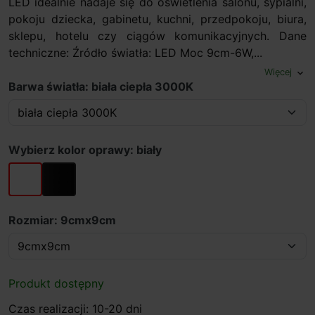
LED idealnie nadaje się do oświetlenia salonu, sypialni,
pokoju dziecka, gabinetu, kuchni, przedpokoju, biura,
sklepu, hotelu czy ciągów komunikacyjnych. Dane
techniczne: Źródło światła: LED Moc 9cm-6W,...
Więcej
expand_more
Barwa światła: biała ciepła 3000K
Wybierz kolor oprawy: biały
biały
czarny
Rozmiar: 9cmx9cm
Produkt dostępny
Czas realizacji: 10-20 dni