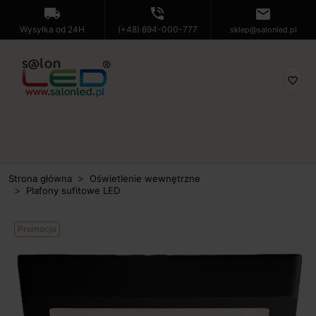
local_shipping
phone_in_talk
mail
Wysyłka od 24H
(+48) 694-000-777
sklep@salonled.pl
favorite_border
Strona główna
Oświetlenie wewnętrzne
Plafony sufitowe LED
Promocja