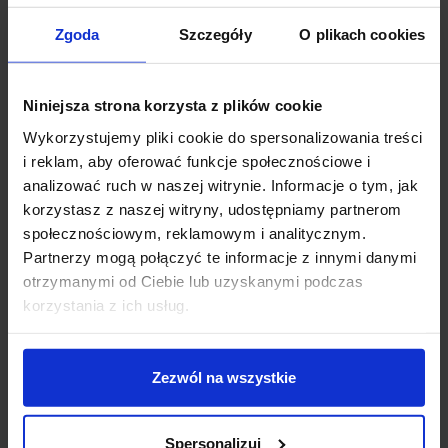
Zgoda
Szczegóły
O plikach cookies
Opis
Niniejsza strona korzysta z plików cookie
KOHL DISC SLIM SQ K51701.SR
natynkowa,
Wykorzystujemy pliki cookie do spersonalizowania treści
kwadratowa oprawa sufitowa LED w 5 rozmiarach.
i reklam, aby oferować funkcje społecznościowe i
Lampa posiada wbudowane diody LED w 2 barwach
analizować ruch w naszej witrynie. Informacje o tym, jak
światła do wyboru: biała ciepła (3000K) lub biała
korzystasz z naszej witryny, udostępniamy partnerom
naturalna (4000K), wykonana jest z aluminium
społecznościowym, reklamowym i analitycznym.
wykończonego na kolor biały lub czarny. Jej klasyczny
Partnerzy mogą połączyć te informacje z innymi danymi
wygląd sprawia, że ten kwadratowy plafon sufitowy
otrzymanymi od Ciebie lub uzyskanymi podczas
LED idealnie nadaje się do oświetlenia salonu, sypialni,
korzystania z ich usług.
pokoju dziecka, gabinetu, kuchni, przedpokoju, biura,
sklepu, hotelu czy ciągów komunikacyjnych.
Zezwól na wszystkie
Dane techniczne:
Źródło światła: LED
Spersonalizuj
Moc 9cm-6W, 14,5cm-12W, 22,5cm-204, 30cm-24W