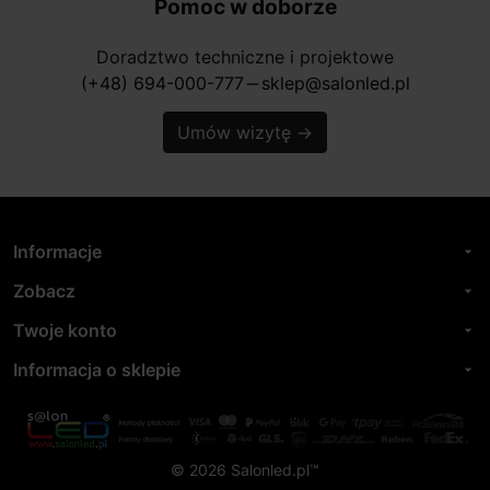
Pomoc w doborze
Doradztwo techniczne i projektowe
(+48) 694-000-777
sklep@salonled.pl
horizontal_rule
Umów wizytę
→
Informacje
arrow_drop_down
Zobacz
arrow_drop_down
Twoje konto
arrow_drop_down
Informacja o sklepie
arrow_drop_down
© 2026 Salonled.pl™