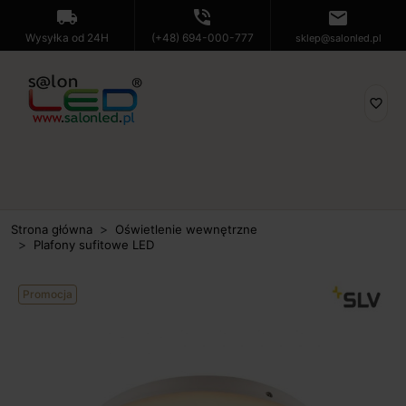
local_shipping
phone_in_talk
mail
Wysyłka od 24H
(+48) 694-000-777
sklep@salonled.pl
favorite_border
Strona główna
Oświetlenie wewnętrzne
Plafony sufitowe LED
Promocja