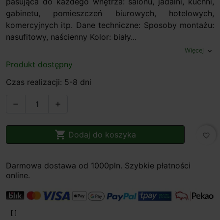
pasująca do każdego wnętrza: salonu, jadalni, kuchni,
gabinetu, pomieszczeń biurowych, hotelowych,
komercyjnych itp. Dane techniczne: Sposoby montażu:
nasufitowy, naścienny Kolor: biały...
Więcej
expand_more
Produkt dostępny
Czas realizacji: 5-8 dni



Dodaj do koszyka
favorite_border
Darmowa dostawa od 1000pln. Szybkie płatności
online.