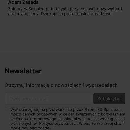
Adam Zasada
Zakupy w Salonled.pl to czysta przyjemność; duży wybór i
atrakcyjne ceny. Dziękuję za profesjonalne doradztwo!
Newsletter
Otrzymuj informację o nowościach i wyprzedażach
Twój adres e-mail
Wyrażam zgodę na przetwarzanie przez Salon LED Sp. z o.o.,
moich danych osobowych w celach związanych z korzystaniem
ze Sklepu internetowego salonled.pl w zgodzie i według zasad
określonych w
Polityce prywatności.
Wiem, że w każdej chwili
mogę odwołać zgodę.