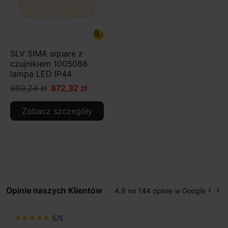
SLV SIMA square z
czujnikiem 1005088
lampa LED IP44
969,24 zł
872,32 zł
Zobacz szczegóły
Opinie naszych Klientów
4.9 na 144 opinie w Google
keyboard_arrow_left
keyboard_arrow_right
Popr
Na
5/5
star
star
star
star
star