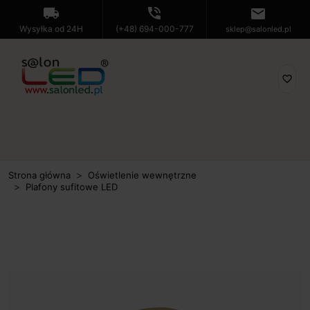
local_shipping
phone_in_talk
mail
Wysyłka od 24H
(+48) 694-000-777
sklep@salonled.pl
favorite_border
Strona główna
Oświetlenie wewnętrzne
Plafony sufitowe LED