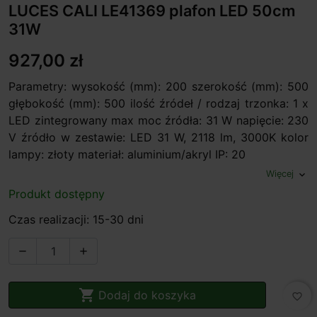
LUCES CALI LE41369 plafon LED 50cm
31W
927,00 zł
Parametry: wysokość (mm): 200 szerokość (mm): 500
głębokość (mm): 500 ilość źródeł / rodzaj trzonka: 1 x
LED zintegrowany max moc źródła: 31 W napięcie: 230
V źródło w zestawie: LED 31 W, 2118 lm, 3000K kolor
lampy: złoty materiał: aluminium/akryl IP: 20
Więcej
expand_more
Produkt dostępny
Czas realizacji: 15-30 dni



Dodaj do koszyka
favorite_border