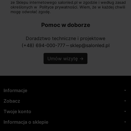
ze Sklepu internetowego salonled.pl w zgodzie i według zasad
określonych w
Polityce prywatności.
Wiem, że w każdej chwili
mogę odwołać zgodę.
Pomoc w doborze
Doradztwo techniczne i projektowe
(+48) 694-000-777
sklep@salonled.pl
horizontal_rule
Umów wizytę
→
Informacje
arrow_drop_down
Zobacz
arrow_drop_down
Twoje konto
arrow_drop_down
Informacja o sklepie
arrow_drop_down