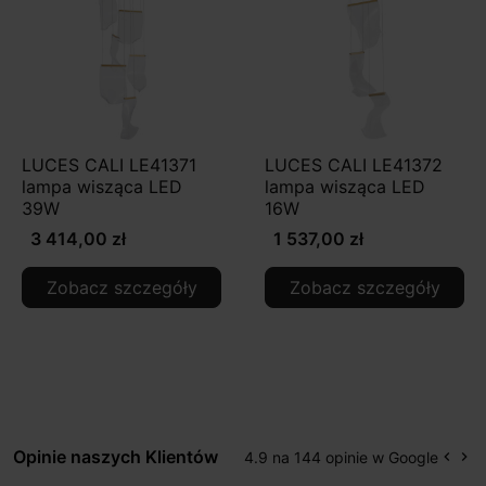
LUCES CALI LE41371
LUCES CALI LE41372
lampa wisząca LED
lampa wisząca LED
39W
16W
3 414,00 zł
1 537,00 zł
Zobacz szczegóły
Zobacz szczegóły
Opinie naszych Klientów
4.9 na 144 opinie w Google
keyboard_arrow_left
keyboard_arrow_right
Popr
Na