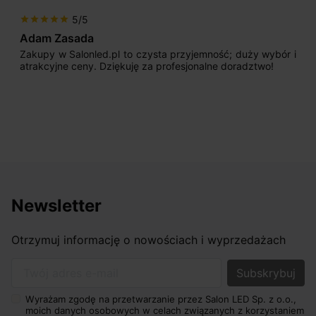
5/5
star
star
star
star
star
Adam Zasada
Zakupy w Salonled.pl to czysta przyjemność; duży wybór i
atrakcyjne ceny. Dziękuję za profesjonalne doradztwo!
Newsletter
Otrzymuj informację o nowościach i wyprzedażach
Twój adres e-mail
Wyrażam zgodę na przetwarzanie przez Salon LED Sp. z o.o.,
moich danych osobowych w celach związanych z korzystaniem