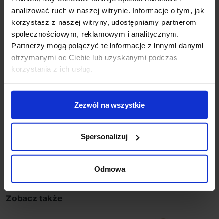
Parametry:
analizować ruch w naszej witrynie. Informacje o tym, jak
wysokość (mm): 200
korzystasz z naszej witryny, udostępniamy partnerom
szerokość (mm): 500
społecznościowym, reklamowym i analitycznym.
głębokość (mm): 500
Partnerzy mogą połączyć te informacje z innymi danymi
ilość źródeł / rodzaj trzonka: 1 x LED zintegrowany
otrzymanymi od Ciebie lub uzyskanymi podczas
max moc źródła: 31 W
korzystania z ich usług.
napięcie: 230 V
źródło w zestawie: LED 31 W, 2118 lm, 3000K
kolor lampy: złoty
Zezwól na wszystkie
materiał: aluminium/akryl
IP: 20
Spersonalizuj
Szczegóły produktu
Odmowa
Zobacz także