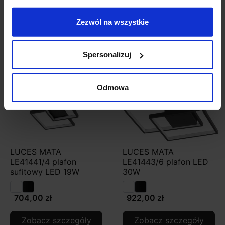
Zezwól na wszystkie
Zobacz także
Spersonalizuj
Odmowa
LUCES MATA
LUCES MATA
LE41441/4 plafon
LE41443/6 plafon LED
sufitowy LED 19W
30W
704,00 zł
922,00 zł
Zobacz szczegóły
Zobacz szczegóły