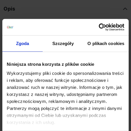
Opis
Parametry:
wysokość (mm): 40
Zgoda
Szczegóły
O plikach cookies
szerokość (mm): 450
głębokość (mm): 450
ilość źródeł / rodzaj trzonka: 1 x LED zintegrowany
Niniejsza strona korzysta z plików cookie
max moc źródła: 30W
napięcie: 230 V
Wykorzystujemy pliki cookie do spersonalizowania treści
źródło w zestawie: LED 30W, 2030 lm, 3000K
i reklam, aby oferować funkcje społecznościowe i
kolor lampy: biały
analizować ruch w naszej witrynie. Informacje o tym, jak
materiał: aluminium/akryl
korzystasz z naszej witryny, udostępniamy partnerom
IP: 20
społecznościowym, reklamowym i analitycznym.
Partnerzy mogą połączyć te informacje z innymi danymi
otrzymanymi od Ciebie lub uzyskanymi podczas
Szczegóły produktu
korzystania z ich usług.