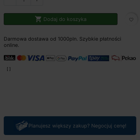

Dodaj do koszyka
favorite_border
Darmowa dostawa od 1000pln. Szybkie płatności
online.
Planujesz większy zakup? Negocjuj cenę!