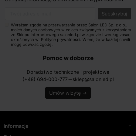
Twój adres e-mail
Wyrażam zgodę na przetwarzanie przez Salon LED Sp. z o.o.,
moich danych osobowych w celach związanych z korzystaniem
ze Sklepu internetowego salonled.pl w zgodzie i według zasad
określonych w
Polityce prywatności.
Wiem, że w każdej chwili
mogę odwołać zgodę.
Pomoc w doborze
Doradztwo techniczne i projektowe
(+48) 694-000-777
sklep@salonled.pl
horizontal_rule
Umów wizytę
→
Informacje
arrow_drop_down