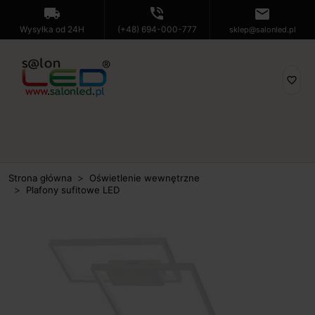
local_shipping
phone_in_talk
mail
Wysyłka od 24H
(+48) 694-000-777
sklep@salonled.pl
favorite_border
Strona główna
Oświetlenie wewnętrzne
Plafony sufitowe LED