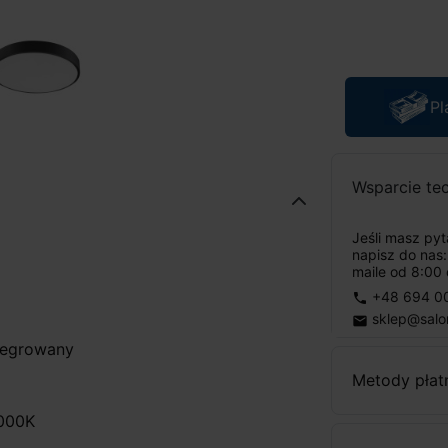
Pl
Wsparcie te
Jeśli masz py
napisz do nas
maile od 8:00 
+48 694 0
phone
sklep@salo
email
ntegrowany
Metody płat
3000K