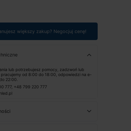
anujesz większy zakup? Negocjuj cenę!
chniczne
tania lub potrzebujesz pomocy, zadzwoń lub
: pracujemy od 8:00 do 18:00, odpowiedzi na e-
do 22:00.
00 777
,
+48 799 220 777
nled.pl
ności