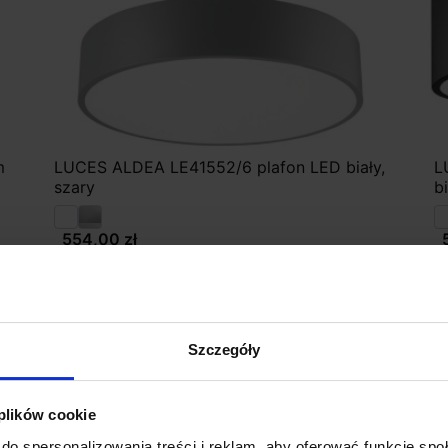
m
LUCES ALDEA LE41552/6 plafon LED biały,
L
szary
b
554,00 zł
Zobacz szczegóły
Szczegóły
 plików cookie
do spersonalizowania treści i reklam, aby oferować funkcje sp