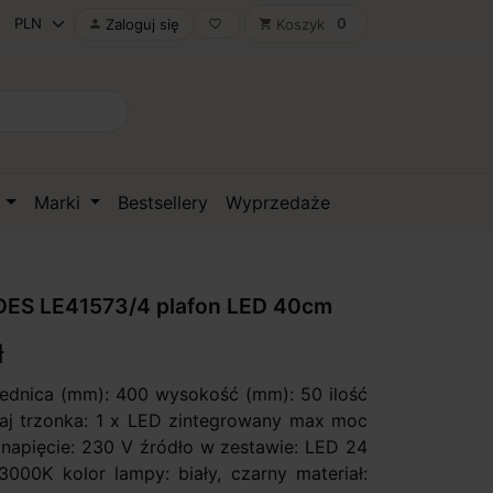
0
Zaloguj się
Koszyk

favorite_border
shopping_cart
D
Marki
Bestsellery
Wyprzedaże
ES LE41573/4 plafon LED 40cm
ł
rednica (mm): 400 wysokość (mm): 50 ilość
zaj trzonka: 1 x LED zintegrowany max moc
 napięcie: 230 V źródło w zestawie: LED 24
3000K kolor lampy: biały, czarny materiał: