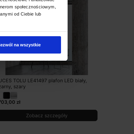
artnerom społecznościowym,
anymi od Ciebie lub
ezwól na wszystkie
UCES TOLU LE41497 plafon LED biały,
zarny, szary
703,00 zł
Zobacz szczegóły