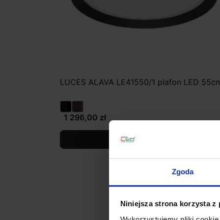
LUCES ALAVA LE41550/1 plafon LED 55c
1 296,00 zł
Zobacz szczegóły
Zgoda
Niniejsza strona korzysta z
Wykorzystujemy pliki cookie 