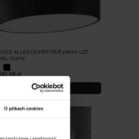
UCES ALLEN LE41557/8/9 plafon LED
iały, czarny
582,00 zł
Zobacz szczegóły
O plikach cookies
ołecznościowe i analizować