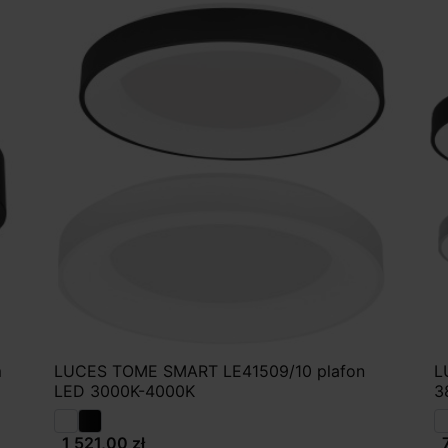
m
LUCES TOME SMART LE41509/10 plafon
L
LED 3000K-4000K
3
1 521,00 zł