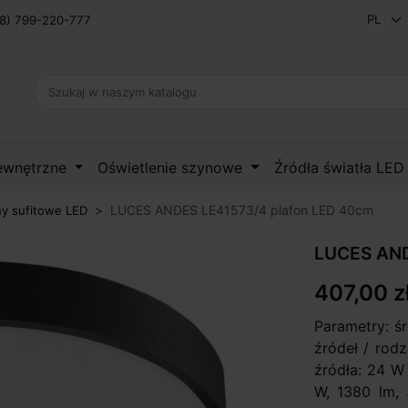
8) 799-220-777
zewnętrzne
Oświetlenie szynowe
Źródła światła LE
LUCES ANDES LE41573/4 plafon LED 40cm
ny sufitowe LED
LUCES AND
407,00 z
Parametry: ś
źródeł / rod
źródła: 24 W
W, 1380 lm, 