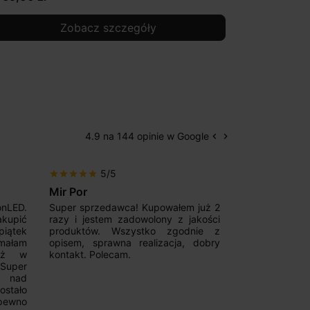
Zobacz szczegóły
4.9 na 144 opinie w Google
keyboard_arrow_left
keyboard_arrow_right
Poprzedni
Następny
5/5
5/5
star
star
star
star
star
star
star
star
star
star
Mir Por
Patryk123
onLED.
Super sprzedawca! Kupowałem już 2
Szybka real
akupić
razy i jestem zadowolony z jakości
konkurencyjn
iątek
produktów. Wszystko zgodnie z
pomoc w 
ymałam
opisem, sprawna realizacja, dobry
magnetycznyc
już w
kontakt. Polecam.
wyboru. Z p
.Super
ponownie.
a nad
stało
pewno