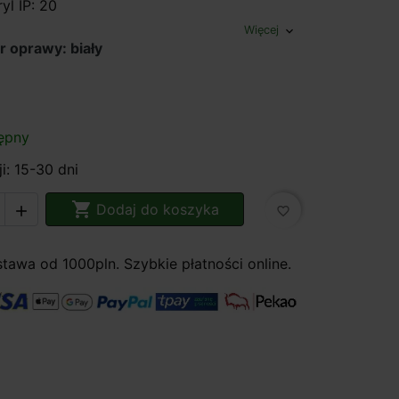
yl IP: 20
Więcej
expand_more
r oprawy: biały
ępny
i: 15-30 dni

Dodaj do koszyka

favorite_border
awa od 1000pln. Szybkie płatności online.