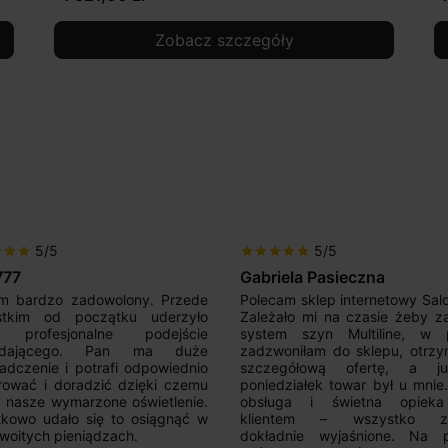
Zobacz szczegóły
5/5
5/5
r
star
star
star
star
star
star
star
777
Gabriela Pasieczna
m bardzo zadowolony. Przede
Polecam sklep internetowy Sal
stkim od początku uderzyło
Zależało mi na czasie żeby z
 profesjonalne podejście
system szyn Multiline, w p
edającego. Pan ma duże
zadzwoniłam do sklepu, otrz
adczenie i potrafi odpowiednio
szczegółową ofertę, a 
rować i doradzić dzięki czemu
poniedziałek towar był u mnie
nasze wymarzone oświetlenie.
obsługa i świetna opiek
kowo udało się to osiągnąć w
klientem – wszystko zo
woitych pieniądzach.
dokładnie wyjaśnione. Na 