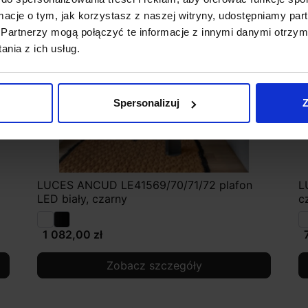
ormacje o tym, jak korzystasz z naszej witryny, udostępniamy p
Partnerzy mogą połączyć te informacje z innymi danymi otrzym
nia z ich usług.
Spersonalizuj
Z
LUCES ANCUD LE41569/70/71/72 plafon
L
LED biały, czarny
c
1 082,00 zł
Zobacz szczegóły