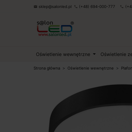
sklep@salonled.pl
(+48) 694-000-777
(+4

phone
phone
Oświetlenie wewnętrzne
Oświetlenie 
Strona główna
Oświetlenie wewnętrzne
Plafo