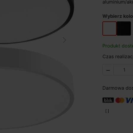
aluminium/akr
Wybierz kolo
biały
czarny
Next
Produkt dost
Czas realizacj

Darmowa dost