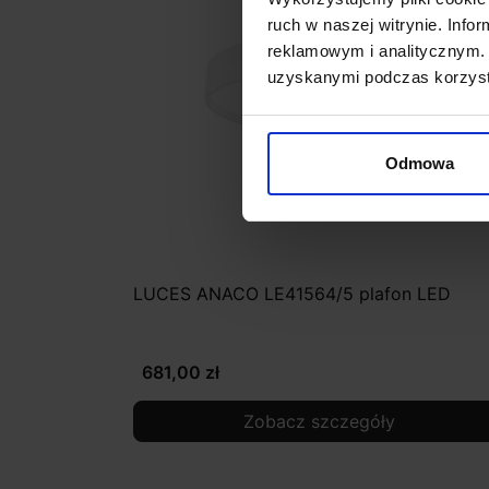
ruch w naszej witrynie. Inf
reklamowym i analitycznym. 
uzyskanymi podczas korzysta
Odmowa
LUCES ANACO LE41564/5 plafon LED
681,00 zł
Zobacz szczegóły