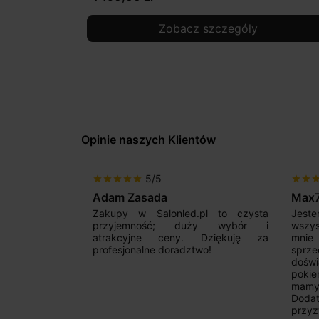
Zobacz szczegóły
Opinie naszych Klientów
5/5
star
star
star
star
star
star
star
sta
Adam Zasada
Max
alny sklep,
Zakupy w Salonled.pl to czysta
Jeste
niam fachową
przyjemność; duży wybór i
wszy
 wyborze
atrakcyjne ceny. Dziękuję za
mnie
Zdecydowanie
profesjonalne doradztwo!
sprz
doświ
pokie
mamy 
Dodat
przyz