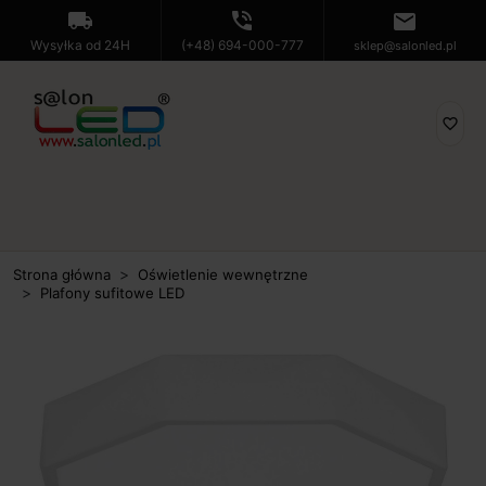
local_shipping
phone_in_talk
mail
Wysyłka od 24H
(+48) 694-000-777
sklep@salonled.pl
favorite_border
Strona główna
Oświetlenie wewnętrzne
Plafony sufitowe LED