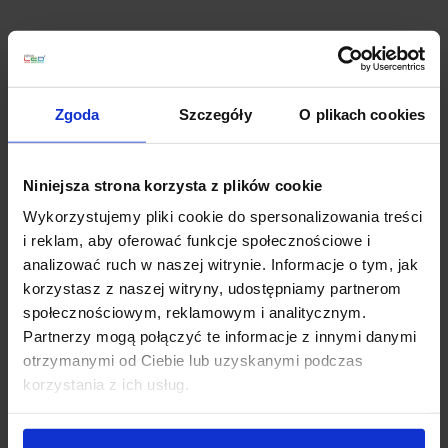
Zobacz także
Zgoda
Szczegóły
O plikach cookies
Niniejsza strona korzysta z plików cookie
Wykorzystujemy pliki cookie do spersonalizowania treści
i reklam, aby oferować funkcje społecznościowe i
analizować ruch w naszej witrynie. Informacje o tym, jak
korzystasz z naszej witryny, udostępniamy partnerom
LUCES ALAVA
LUCES ALDEA
społecznościowym, reklamowym i analitycznym.
LE41550/1 plafon LED
LE41552/6 plafon LED
Partnerzy mogą połączyć te informacje z innymi danymi
55cm
biały, szary
otrzymanymi od Ciebie lub uzyskanymi podczas
korzystania z ich usług.
1 296,00 zł
554,00 zł
Zobacz szczegóły
Zobacz szczegóły