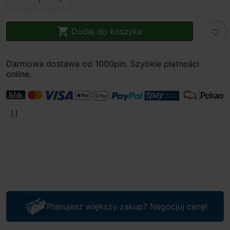

Dodaj do koszyka
favorite_border
Darmowa dostawa od 1000pln. Szybkie płatności
online.
Planujesz większy zakup? Negocjuj cenę!