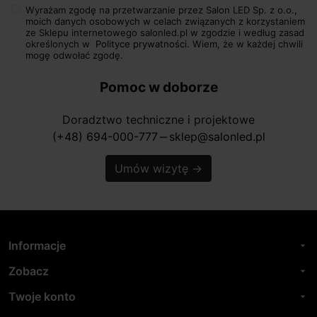
Wyrażam zgodę na przetwarzanie przez Salon LED Sp. z o.o.,
moich danych osobowych w celach związanych z korzystaniem
ze Sklepu internetowego salonled.pl w zgodzie i według zasad
określonych w
Polityce prywatności.
Wiem, że w każdej chwili
mogę odwołać zgodę.
Pomoc w doborze
Doradztwo techniczne i projektowe
(+48) 694-000-777
sklep@salonled.pl
horizontal_rule
Umów wizytę
→
Informacje
arrow_drop_down
Zobacz
arrow_drop_down
Twoje konto
arrow_drop_down