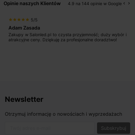
Opinie naszych Klientów
4.9 na 144 opinie w Google
keyboard_arrow_left
keyboard_arrow_right
Popr
Na
5/5
star
star
star
star
star
Adam Zasada
Zakupy w Salonled.pl to czysta przyjemność; duży wybór i
atrakcyjne ceny. Dziękuję za profesjonalne doradztwo!
Newsletter
Otrzymuj informację o nowościach i wyprzedażach
Twój adres e-mail