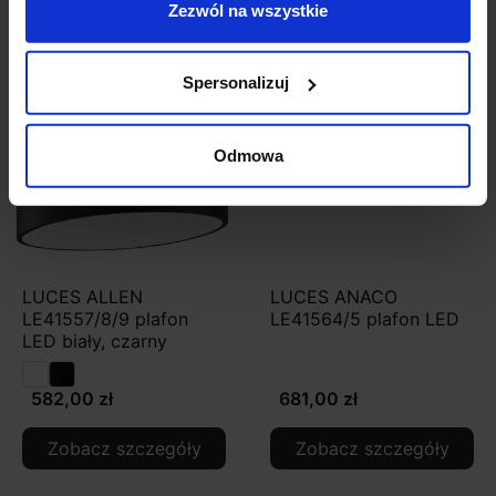
Zezwól na wszystkie
Spersonalizuj
Odmowa
LUCES ALLEN
LUCES ANACO
LE41557/8/9 plafon
LE41564/5 plafon LED
LED biały, czarny
582,00 zł
681,00 zł
Zobacz szczegóły
Zobacz szczegóły