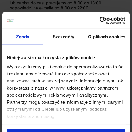
lub napisz do nas: pracujemy od 8:00 do 18:00,
odpowiedzi na e-maile od 8:00 do 22:00.
+48 694 000 777
,
+48 799 220 777
phone
sklep@salonled.pl
email
Zgoda
Szczegóły
O plikach cookies
Metody płatności
Niniejsza strona korzysta z plików cookie
Koszt dostawy
Wykorzystujemy pliki cookie do spersonalizowania treści
i reklam, aby oferować funkcje społecznościowe i
analizować ruch w naszej witrynie. Informacje o tym, jak
Zapytaj o produkt
korzystasz z naszej witryny, udostępniamy partnerom
społecznościowym, reklamowym i analitycznym.
Partnerzy mogą połączyć te informacje z innymi danymi
otrzymanymi od Ciebie lub uzyskanymi podczas
Opis
korzystania z ich usług.