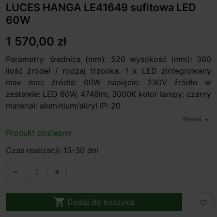
LUCES HANGA LE41649 sufitowa LED
60W
1 570,00 zł
Parametry: średnica (mm): 520 wysokość (mm): 360
ilość źródeł / rodzaj trzonka: 1 x LED zintegrowany
max moc źródła: 60W napięcie: 230V źródło w
zestawie: LED 60W, 4746lm, 3000K kolor lampy: czarny
materiał: aluminium/akryl IP: 20
Więcej
expand_more
Produkt dostępny
Czas realizacji: 15-30 dni



Dodaj do koszyka
favorite_border