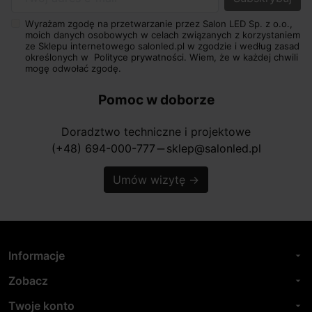
Twój adres e-mail
Wyrażam zgodę na przetwarzanie przez Salon LED Sp. z o.o.,
moich danych osobowych w celach związanych z korzystaniem
ze Sklepu internetowego salonled.pl w zgodzie i według zasad
określonych w
Polityce prywatności.
Wiem, że w każdej chwili
mogę odwołać zgodę.
Pomoc w doborze
Doradztwo techniczne i projektowe
(+48) 694-000-777
sklep@salonled.pl
horizontal_rule
Umów wizytę
→
Informacje
arrow_drop_down
Zobacz
arrow_drop_down
Twoje konto
arrow_drop_down