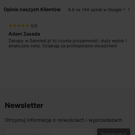
Opinie naszych Klientów
4.9 na 144 opinie w Google
keyboard_arrow_left
keyboard_arrow_right
Popr
Na
5/5
star
star
star
star
star
Adam Zasada
Zakupy w Salonled.pl to czysta przyjemność; duży wybór i
atrakcyjne ceny. Dziękuję za profesjonalne doradztwo!
Newsletter
Otrzymuj informację o nowościach i wyprzedażach