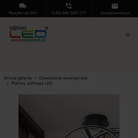
local_shipping
phone_in_talk
mail
Wysyłka od 24H
(+48) 694-000-777
sklep@salonled.pl
favorite_border
Strona główna
Oświetlenie wewnętrzne
Plafony sufitowe LED