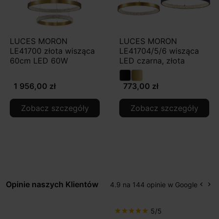
LUCES MORON
LUCES MORON
LE41700 złota wisząca
LE41704/5/6 wisząca
60cm LED 60W
LED czarna, złota
1 956,00 zł
773,00 zł
Zobacz szczegóły
Zobacz szczegóły
Opinie naszych Klientów
4.9 na 144 opinie w Google
keyboard_arrow_left
keyboard_arrow_right
Popr
Na
5/5
star
star
star
star
star