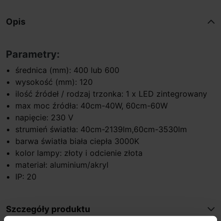
Opis
Parametry:
średnica (mm): 400 lub 600
wysokość (mm): 120
ilość źródeł / rodzaj trzonka: 1 x LED zintegrowany
max moc źródła: 40cm-40W, 60cm-60W
napięcie: 230 V
strumień światła: 40cm-2139lm,60cm-3530lm
barwa światła biała ciepła 3000K
kolor lampy: złoty i odcienie złota
materiał: aluminium/akryl
IP: 20
Szczegóły produktu