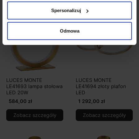
Spersonalizuj
Odmowa
LUCES MONTE
LUCES MONTE
LE41693 lampa stołowa
LE41694 złoty plafon
LED 20W
LED
584,00 zł
1 292,00 zł
Zobacz szczegóły
Zobacz szczegóły