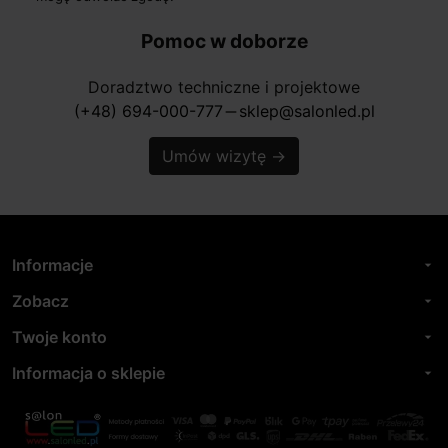
Pomoc w doborze
Doradztwo techniczne i projektowe
(+48) 694-000-777
sklep@salonled.pl
horizontal_rule
Umów wizytę
→
Informacje
arrow_drop_down
Zobacz
arrow_drop_down
Twoje konto
arrow_drop_down
Informacja o sklepie
arrow_drop_down