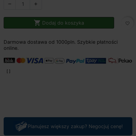



Dodaj do koszyka
favorite_border
Darmowa dostawa od 1000pln. Szybkie płatności
online.
Planujesz większy zakup? Negocjuj cenę!