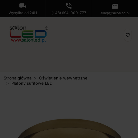
local_shipping
phone_in_talk
mail
Wysyłka od 24H
(+48) 694-000-777
sklep@salonled.pl
favorite_border
Strona główna
Oświetlenie wewnętrzne
Plafony sufitowe LED