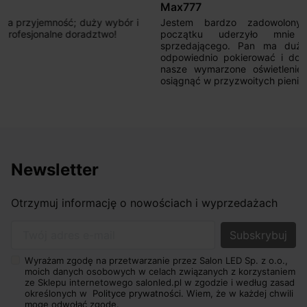
Max777
Jestem bardzo zadowolony. Przede wszystkim od
początku uderzyło mnie profesjonalne podejście
sprzedającego. Pan ma duże doświadczenie i potrafi
odpowiednio pokierować i doradzić dzięki czemu mamy
nasze wymarzone oświetlenie. Dodatkowo udało się to
osiągnąć w przyzwoitych pieniądzach.
Newsletter
Otrzymuj informację o nowościach i wyprzedażach
Twój adres e-mail
Wyrażam zgodę na przetwarzanie przez Salon LED Sp. z o.o.,
moich danych osobowych w celach związanych z korzystaniem
ze Sklepu internetowego salonled.pl w zgodzie i według zasad
określonych w
Polityce prywatności.
Wiem, że w każdej chwili
mogę odwołać zgodę.