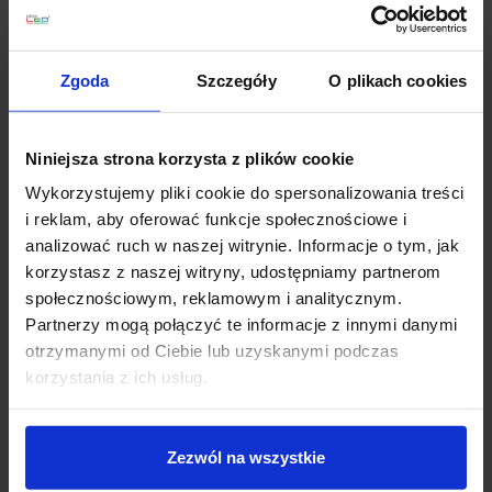
Zobacz także
Zgoda
Szczegóły
O plikach cookies
Niniejsza strona korzysta z plików cookie
Wykorzystujemy pliki cookie do spersonalizowania treści
i reklam, aby oferować funkcje społecznościowe i
analizować ruch w naszej witrynie. Informacje o tym, jak
korzystasz z naszej witryny, udostępniamy partnerom
społecznościowym, reklamowym i analitycznym.
Partnerzy mogą połączyć te informacje z innymi danymi
LUCES MONTE LE41691
LUCES MONTE
otrzymanymi od Ciebie lub uzyskanymi podczas
wisząca LED 56W złota
LE41692 złoty kinkiet
korzystania z ich usług.
LED
1 618,00 zł
526,00 zł
Zezwól na wszystkie
Zobacz szczegóły
Zobacz szczegóły