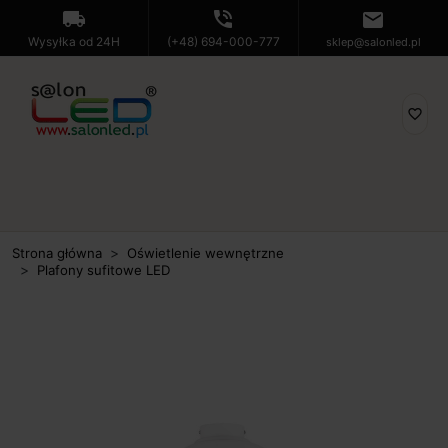
local_shipping
phone_in_talk
mail
Wysyłka od 24H
(+48) 694-000-777
sklep@salonled.pl
favorite_border
Strona główna
Oświetlenie wewnętrzne
Plafony sufitowe LED