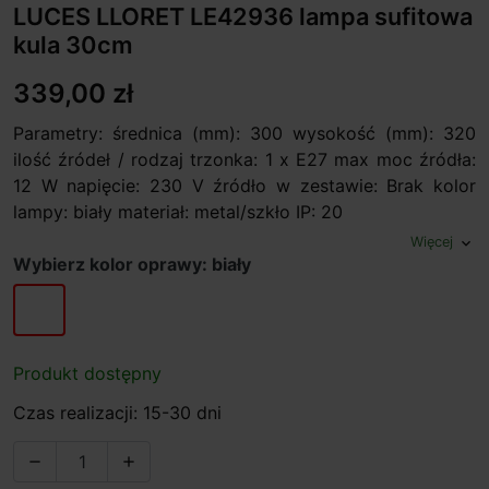
LUCES LLORET LE42936 lampa sufitowa
kula 30cm
339,00 zł
Parametry: średnica (mm): 300 wysokość (mm): 320
ilość źródeł / rodzaj trzonka: 1 x E27 max moc źródła:
12 W napięcie: 230 V źródło w zestawie: Brak kolor
lampy: biały materiał: metal/szkło IP: 20
Więcej
expand_more
Wybierz kolor oprawy: biały
biały
Produkt dostępny
Czas realizacji: 15-30 dni

