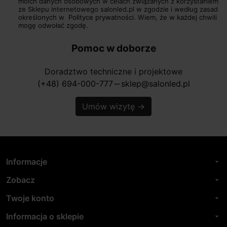
moich danych osobowych w celach związanych z korzystaniem
ze Sklepu internetowego salonled.pl w zgodzie i według zasad
określonych w
Polityce prywatności.
Wiem, że w każdej chwili
mogę odwołać zgodę.
Pomoc w doborze
Doradztwo techniczne i projektowe
(+48) 694-000-777
sklep@salonled.pl
horizontal_rule
Umów wizytę
→
Informacje
arrow_drop_down
Zobacz
arrow_drop_down
Twoje konto
arrow_drop_down
Informacja o sklepie
arrow_drop_down