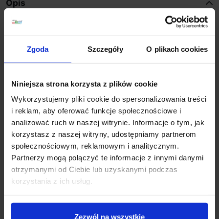
Opis
Parametry:
Zgoda
Szczegóły
O plikach cookies
średnica (mm): 300
wysokość (mm): 320
ilość źródeł / rodzaj trzonka: 1 x E27
Niniejsza strona korzysta z plików cookie
max moc źródła: 12 W
napięcie: 230 V
Wykorzystujemy pliki cookie do spersonalizowania treści
źródło w zestawie: Brak
i reklam, aby oferować funkcje społecznościowe i
kolor lampy: biały
analizować ruch w naszej witrynie. Informacje o tym, jak
materiał: metal/szkło
korzystasz z naszej witryny, udostępniamy partnerom
IP: 20
społecznościowym, reklamowym i analitycznym.
Partnerzy mogą połączyć te informacje z innymi danymi
otrzymanymi od Ciebie lub uzyskanymi podczas
Szczegóły produktu
korzystania z ich usług.
Zezwól na wszystkie