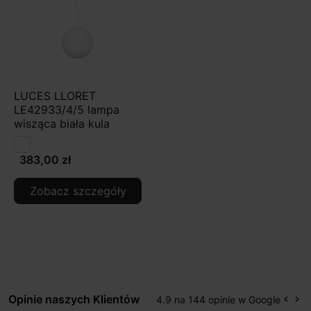
LUCES LLORET
LE42933/4/5 lampa
wisząca biała kula
383,00 zł
Zobacz szczegóły
Opinie naszych Klientów
4.9 na 144 opinie w Google
keyboard_arrow_left
keyboard_arrow_right
Popr
Na