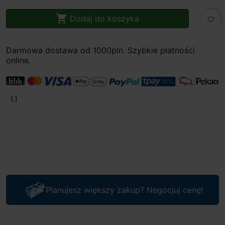

Dodaj do koszyka
favorite_border
Darmowa dostawa od 1000pln. Szybkie płatności
online.
Planujesz większy zakup? Negocjuj cenę!