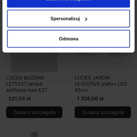
Zobacz także
Spersonalizuj
Odmowa
LUCES BAZORIA
LUCES JARDIN
LE75257 lampa
LE42074/6 plafon LED
sufitowa kula E27
45cm
221,00 zł
1 328,00 zł
Zobacz szczegóły
Zobacz szczegóły