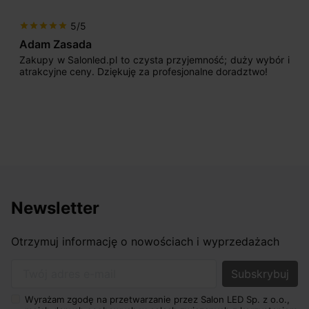
5/5
star
star
star
star
star
Adam Zasada
Zakupy w Salonled.pl to czysta przyjemność; duży wybór i
atrakcyjne ceny. Dziękuję za profesjonalne doradztwo!
Newsletter
Otrzymuj informację o nowościach i wyprzedażach
Twój adres e-mail
Wyrażam zgodę na przetwarzanie przez Salon LED Sp. z o.o.,