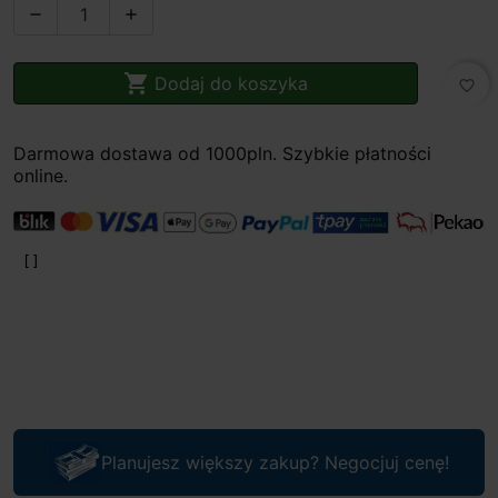



Dodaj do koszyka
favorite_border
Darmowa dostawa od 1000pln. Szybkie płatności
online.
Planujesz większy zakup? Negocjuj cenę!