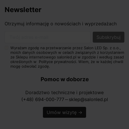
Newsletter
Otrzymuj informację o nowościach i wyprzedażach
Twój adres e-mail
Wyrażam zgodę na przetwarzanie przez Salon LED Sp. z o.o.,
moich danych osobowych w celach związanych z korzystaniem
ze Sklepu internetowego salonled.pl w zgodzie i według zasad
określonych w
Polityce prywatności.
Wiem, że w każdej chwili
mogę odwołać zgodę.
Pomoc w doborze
Doradztwo techniczne i projektowe
(+48) 694-000-777
sklep@salonled.pl
horizontal_rule
Umów wizytę
→