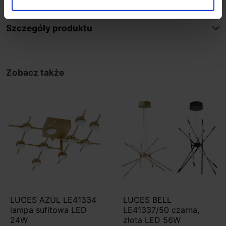
Szczegóły produktu
Zobacz także
LUCES AZUL LE41334
LUCES BELL
lampa sufitowa LED
LE41337/50 czarna,
24W
złota LED 56W