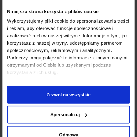
Niniejsza strona korzysta z plików cookie
Opis
Wykorzystujemy pliki cookie do spersonalizowania treści
i reklam, aby oferować funkcje społecznościowe i
Parametry
analizować ruch w naszej witrynie. Informacje o tym, jak
korzystasz z naszej witryny, udostępniamy partnerom
wysokość (cm): 9
społecznościowym, reklamowym i analitycznym.
wysokość klosza (cm): 1,3
Partnerzy mogą połączyć te informacje z innymi danymi
średnica (cm): 43
otrzymanymi od Ciebie lub uzyskanymi podczas
średnica klosza (cm): 43
korzystania z ich usług.
ilość źródeł: 1
rodzaj trzonka: LED zintegrowany
max moc źródła: 40W (53cm)
Zezwól na wszystkie
napięcie: 230 V
źródło w zestawie: LED 40W, 2400lm, 3000K
możliwość ściemniania: Nie
Spersonalizuj
kolor lampy: biały
materiał: metal/szkło
IP: 20
Odmowa