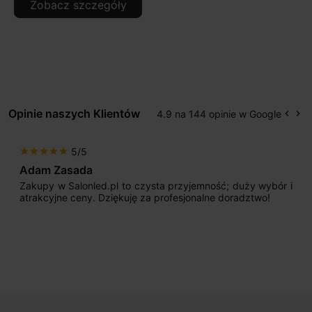
Zobacz szczegóły
Opinie naszych Klientów
4.9 na 144 opinie w Google
keyboard_arrow_left
keyboard_arrow_right
Popr
Na
5/5
star
star
star
star
star
Adam Zasada
Zakupy w Salonled.pl to czysta przyjemność; duży wybór i
atrakcyjne ceny. Dziękuję za profesjonalne doradztwo!