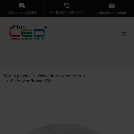
local_shipping
phone_in_talk
mail
Wysyłka od 24H
(+48) 694-000-777
sklep@salonled.pl
favorite_border
Strona główna
Oświetlenie wewnętrzne
Plafony sufitowe LED