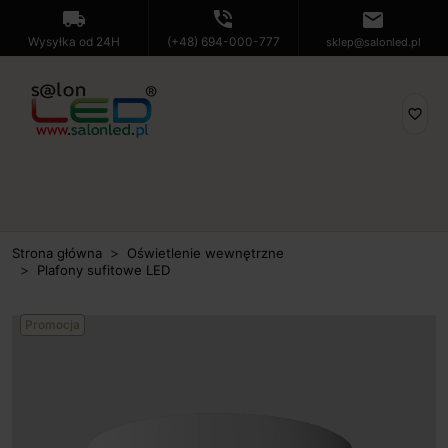
local_shipping
phone_in_talk
mail
Wysyłka od 24H
(+48) 694-000-777
sklep@salonled.pl
favorite_border
Strona główna
Oświetlenie wewnętrzne
Plafony sufitowe LED
Promocja