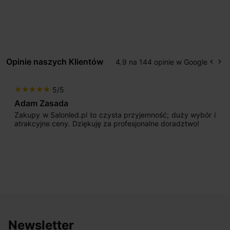
Opinie naszych Klientów
4.9 na 144 opinie w Google
keyboard_arrow_left
keyboard_arrow_right
Popr
Na
5/5
star
star
star
star
star
Adam Zasada
Zakupy w Salonled.pl to czysta przyjemność; duży wybór i
atrakcyjne ceny. Dziękuję za profesjonalne doradztwo!
Newsletter