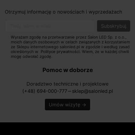
Otrzymuj informację o nowościach i wyprzedażach
Twój adres e-mail
Wyrażam zgodę na przetwarzanie przez Salon LED Sp. z o.o.,
moich danych osobowych w celach związanych z korzystaniem
ze Sklepu internetowego salonled.pl w zgodzie i według zasad
określonych w
Polityce prywatności.
Wiem, że w każdej chwili
mogę odwołać zgodę.
Pomoc w doborze
Doradztwo techniczne i projektowe
(+48) 694-000-777
sklep@salonled.pl
horizontal_rule
Umów wizytę
→