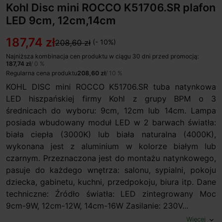
Kohl Disc mini ROCCO K51706.SR plafon
LED 9cm, 12cm,14cm
187,74 zł
208,60 zł
(- 10%)
Najniższa kombinacja cen produktu w ciągu 30 dni przed promocją:
187,74 zł
/ 0 %
Regularna cena produktu
208,60 zł
/ 10 %
KOHL DISC mini ROCCO K51706.SR tuba natynkowa
LED hiszpańskiej firmy Kohl z grupy BPM o 3
średnicach do wyboru: 9cm, 12cm lub 14cm. Lampa
posiada wbudowany moduł LED w 2 barwach światła:
biała ciepła (3000K) lub biała naturalna (4000K),
wykonana jest z aluminium w kolorze białym lub
czarnym. Przeznaczona jest do montażu natynkowego,
pasuje do każdego wnętrza: salonu, sypialni, pokoju
dziecka, gabinetu, kuchni, przedpokoju, biura itp. Dane
techniczne: Źródło światła: LED zintegrowany Moc
9cm-9W, 12cm-12W, 14cm-16W Zasilanie: 230V...
Więcej
expand_more