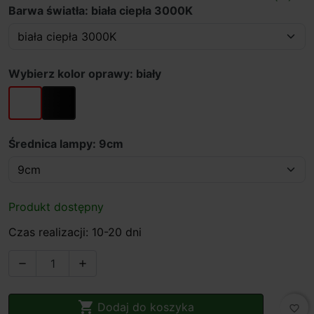
Barwa światła: biała ciepła 3000K
Wybierz kolor oprawy: biały
biały
czarny
Średnica lampy: 9cm
Produkt dostępny
Czas realizacji: 10-20 dni



Dodaj do koszyka
favorite_border