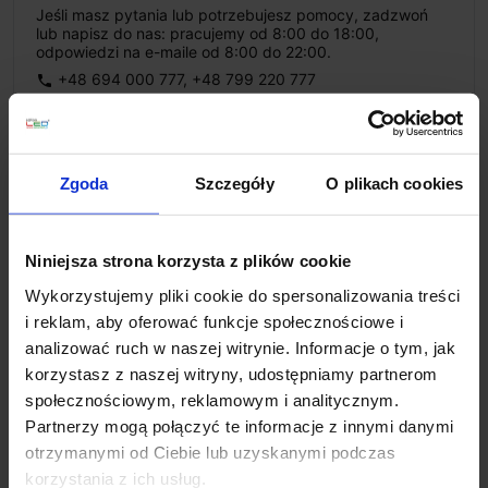
Jeśli masz pytania lub potrzebujesz pomocy, zadzwoń
lub napisz do nas: pracujemy od 8:00 do 18:00,
odpowiedzi na e-maile od 8:00 do 22:00.
+48 694 000 777
,
+48 799 220 777
phone
sklep@salonled.pl
email
Metody płatności
Zgoda
Szczegóły
O plikach cookies
Koszt dostawy
Niniejsza strona korzysta z plików cookie
Wykorzystujemy pliki cookie do spersonalizowania treści
i reklam, aby oferować funkcje społecznościowe i
Zapytaj o produkt
analizować ruch w naszej witrynie. Informacje o tym, jak
korzystasz z naszej witryny, udostępniamy partnerom
społecznościowym, reklamowym i analitycznym.
Partnerzy mogą połączyć te informacje z innymi danymi
Opis
otrzymanymi od Ciebie lub uzyskanymi podczas
korzystania z ich usług.