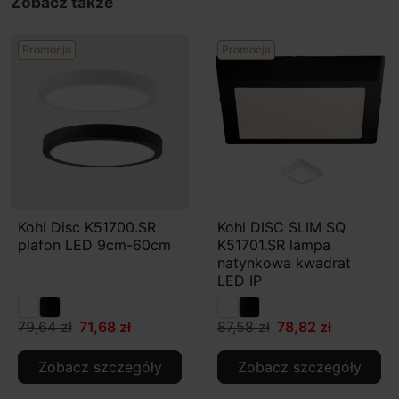
Zobacz także
Promocja
Promocja
Kohl Disc K51700.SR
Kohl DISC SLIM SQ
plafon LED 9cm-60cm
K51701.SR lampa
natynkowa kwadrat
LED IP
79,64 zł
71,68 zł
87,58 zł
78,82 zł
Zobacz szczegóły
Zobacz szczegóły