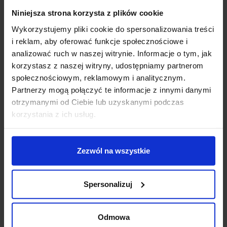
Niniejsza strona korzysta z plików cookie
KOHL ERYL K51000.SR
lampa natynkowa LED w
Wykorzystujemy pliki cookie do spersonalizowania treści
formie niskiej tuby hiszpańskiej firmy Kohl z grupy BPM
i reklam, aby oferować funkcje społecznościowe i
Lighting. Oprawa dostępna w 3 średnicach do wyboru:
analizować ruch w naszej witrynie. Informacje o tym, jak
6,5cm (moc 8W), 8cm (moc 12W) lub 9,5cm (moc
korzystasz z naszej witryny, udostępniamy partnerom
20W). Lampa posiada wbudowany moduł LED w 2
społecznościowym, reklamowym i analitycznym.
barwach światła: biała ciepła (3000K) lub biała
Partnerzy mogą połączyć te informacje z innymi danymi
naturalna (4000K), wykonana jest z aluminium w
otrzymanymi od Ciebie lub uzyskanymi podczas
kolorze białym lub czarnym. Przeznaczona jest do
korzystania z ich usług.
montażu natynkowego, pasuje do każdego wnętrza:
salonu, sypialni, pokoju dziecka, gabinetu, kuchni,
przedpokoju, biura itp.
Zezwól na wszystkie
Dane techniczne:
Źródło światła: LED zintegrowany
Spersonalizuj
Moc 6,5cm (moc 8W), 8cm (moc 12W) lub 9,5cm
(moc 20W)
Odmowa
Zasilanie: 230V (zasilacz wbudowany)