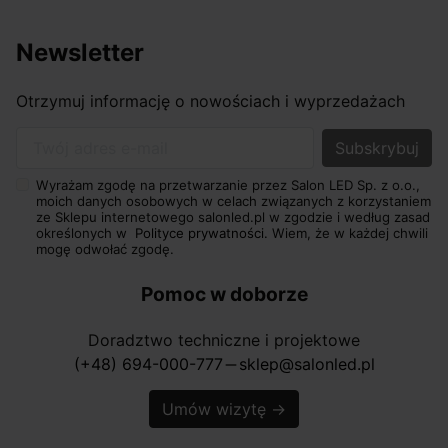
Newsletter
Otrzymuj informację o nowościach i wyprzedażach
Twój adres e-mail
Wyrażam zgodę na przetwarzanie przez Salon LED Sp. z o.o.,
moich danych osobowych w celach związanych z korzystaniem
ze Sklepu internetowego salonled.pl w zgodzie i według zasad
określonych w
Polityce prywatności.
Wiem, że w każdej chwili
mogę odwołać zgodę.
Pomoc w doborze
Doradztwo techniczne i projektowe
(+48) 694-000-777
sklep@salonled.pl
horizontal_rule
Umów wizytę
→