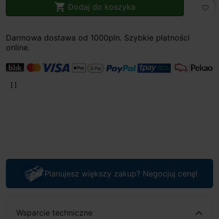

Dodaj do koszyka
favorite_border
Darmowa dostawa od 1000pln. Szybkie płatności
online.
Planujesz większy zakup? Negocjuj cenę!
Wsparcie techniczne