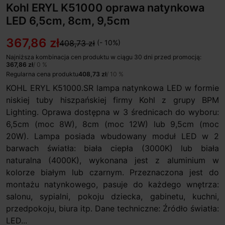
Kohl ERYL K51000 oprawa natynkowa
LED 6,5cm, 8cm, 9,5cm
367,86 zł
408,73 zł
(- 10%)
Najniższa kombinacja cen produktu w ciągu 30 dni przed promocją:
367,86 zł
/ 0 %
Regularna cena produktu
408,73 zł
/ 10 %
KOHL ERYL K51000.SR lampa natynkowa LED w formie
niskiej tuby hiszpańskiej firmy Kohl z grupy BPM
Lighting. Oprawa dostępna w 3 średnicach do wyboru:
6,5cm (moc 8W), 8cm (moc 12W) lub 9,5cm (moc
20W). Lampa posiada wbudowany moduł LED w 2
barwach światła: biała ciepła (3000K) lub biała
naturalna (4000K), wykonana jest z aluminium w
kolorze białym lub czarnym. Przeznaczona jest do
montażu natynkowego, pasuje do każdego wnętrza:
salonu, sypialni, pokoju dziecka, gabinetu, kuchni,
przedpokoju, biura itp. Dane techniczne: Źródło światła:
LED...