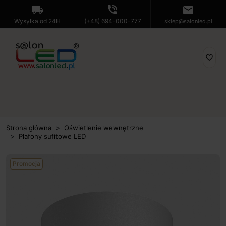
local_shipping
phone_in_talk
mail
Wysyłka od 24H
(+48) 694-000-777
sklep@salonled.pl
favorite_border
Strona główna
Oświetlenie wewnętrzne
Plafony sufitowe LED
Promocja