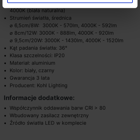
Temperatura barwy światła: 3000K (biała ciepła),
4000K (biała naturalna)
Strumień światła, średnica
⌀ 6,5cm/8W: 3000K - 570lm, 4000K - 592lm
⌀ 8cm/12W: 3000K - 888lm, 4000K - 920lm
⌀ 9,5cm/20W: 3000K - 1430lm, 4000K - 1520lm
Kąt padania światła: 36°
Klasa szczelności: IP20
Materiał: aluminium
Kolor: biały, czarny
Gwarancja 3 lata
Producent: Kohl Lighting
Informacje dodatkowe:
Współczynnik oddawania barw CRI > 80
Wbudowany zasilacz zewnętrzny
Źródło światła LED w komplecie