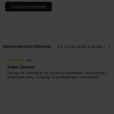
Zobacz szczegóły
Opinie naszych Klientów
4.9 na 144 opinie w Google
keyboard_arrow_left
keyboard_arrow_right
Popr
Na
5/5
star
star
star
star
star
Adam Zasada
Zakupy w Salonled.pl to czysta przyjemność; duży wybór i
atrakcyjne ceny. Dziękuję za profesjonalne doradztwo!