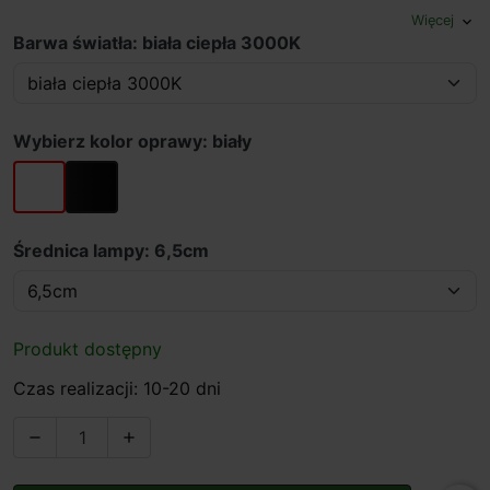
Więcej
expand_more
Barwa światła: biała ciepła 3000K
Wybierz kolor oprawy: biały
biały
czarny
Średnica lampy: 6,5cm
Produkt dostępny
Czas realizacji: 10-20 dni

