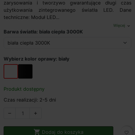
zarysowania i tworzywo gwarantujące długi czas
użytkowania zintegrowanego światła LED. Dane
techniczne: Moduł LED...
Więcej
expand_more
Barwa światła: biała ciepła 3000K
Wybierz kolor oprawy: biały
biały
czarny
Produkt dostępny
Czas realizacji: 2-5 dni



Dodaj do koszyka
favorite_border