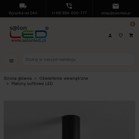
local_shipping
phone_in_talk
mail
Wysyłka od 24H
(+48) 694-000-777
sklep@salonled.pl
0

favorite_border
shopping_cart
menu
Strona główna
Oświetlenie wewnętrzne
Plafony sufitowe LED