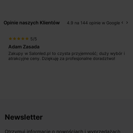
Opinie naszych Klientów
4.9 na 144 opinie w Google
keyboard_arrow_left
keyboard_arrow_right
Popr
Na
5/5
star
star
star
star
star
Adam Zasada
Zakupy w Salonled.pl to czysta przyjemność; duży wybór i
atrakcyjne ceny. Dziękuję za profesjonalne doradztwo!
Newsletter
Otrzymuj informację o nowościach i wyprzedażach