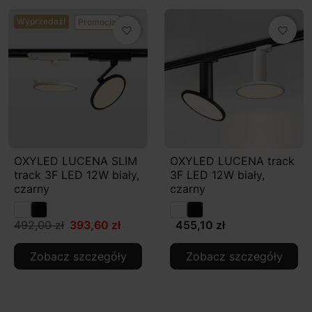
Wyprzedaż!
Promocja
favorite_border
favorite_border
OXYLED LUCENA SLIM
OXYLED LUCENA track
track 3F LED 12W biały,
3F LED 12W biały,
czarny
czarny
492,00 zł
393,60 zł
455,10 zł
Zobacz szczegóły
Zobacz szczegóły