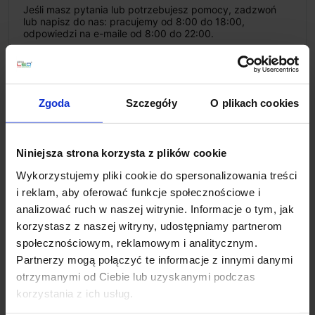
Jeśli masz pytania lub potrzebujesz pomocy, zadzwoń
lub napisz do nas: pracujemy od 8:00 do 18:00,
odpowiedzi na e-maile od 8:00 do 22:00.
+48 694 000 777
,
+48 799 220 777
phone
sklep@salonled.pl
email
Zgoda
Szczegóły
O plikach cookies
Metody płatności
Niniejsza strona korzysta z plików cookie
Koszt dostawy
Wykorzystujemy pliki cookie do spersonalizowania treści
i reklam, aby oferować funkcje społecznościowe i
analizować ruch w naszej witrynie. Informacje o tym, jak
Zapytaj o produkt
korzystasz z naszej witryny, udostępniamy partnerom
społecznościowym, reklamowym i analitycznym.
Partnerzy mogą połączyć te informacje z innymi danymi
otrzymanymi od Ciebie lub uzyskanymi podczas
Opis
korzystania z ich usług.