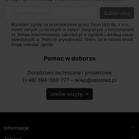
Twój adres e-mail
Wyrażam zgodę na przetwarzanie przez Salon LED Sp. z o.o.,
moich danych osobowych w celach związanych z korzystaniem
ze Sklepu internetowego salonled.pl w zgodzie i według zasad
określonych w
Polityce prywatności.
Wiem, że w każdej chwili
mogę odwołać zgodę.
Pomoc w doborze
Doradztwo techniczne i projektowe
(+48) 694-000-777
sklep@salonled.pl
horizontal_rule
Umów wizytę
→
Informacje
arrow_drop_down
Zobacz
arrow_drop_down