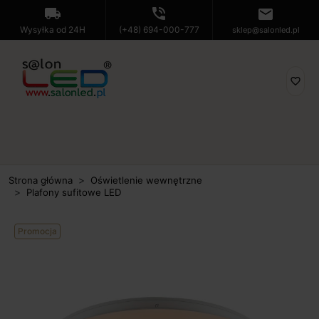
local_shipping
phone_in_talk
mail
Wysyłka od 24H
(+48) 694-000-777
sklep@salonled.pl
favorite_border
Strona główna
Oświetlenie wewnętrzne
Plafony sufitowe LED
Promocja