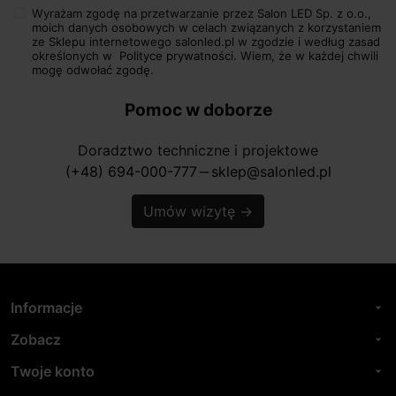
Wyrażam zgodę na przetwarzanie przez Salon LED Sp. z o.o.,
moich danych osobowych w celach związanych z korzystaniem
ze Sklepu internetowego salonled.pl w zgodzie i według zasad
określonych w
Polityce prywatności.
Wiem, że w każdej chwili
mogę odwołać zgodę.
Pomoc w doborze
Doradztwo techniczne i projektowe
(+48) 694-000-777
sklep@salonled.pl
horizontal_rule
Umów wizytę
→
Informacje
arrow_drop_down
Zobacz
arrow_drop_down
Twoje konto
arrow_drop_down