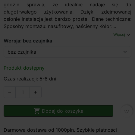
godzin sprawia, że ​​idealnie nadaje się do
długotrwałego użytkowania. Dzięki zdejmowanej
osłonie instalacja jest bardzo prosta. Dane techniczne:
Sposoby montażu: nasufitowy, naścienny Kolor:...
Więcej
expand_more
Wersja: bez czujnika
Produkt dostępny
Czas realizacji: 5-8 dni



Dodaj do koszyka
favorite_border
Darmowa dostawa od 1000pln. Szybkie płatności