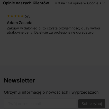
Opinie naszych Klientów
4.9 na 144 opinie w Google
keyboard_arrow_left
keyboard_arrow_right
Popr
Na
5/5
star
star
star
star
star
Adam Zasada
Zakupy w Salonled.pl to czysta przyjemność; duży wybór i
atrakcyjne ceny. Dziękuję za profesjonalne doradztwo!
Newsletter
Otrzymuj informację o nowościach i wyprzedażach
Twój adres e-mail