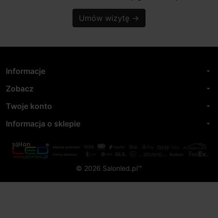
Umów wizytę
→
Informacje
arrow_drop_down
Zobacz
arrow_drop_down
Twoje konto
arrow_drop_down
Informacja o sklepie
arrow_drop_down
© 2026 Salonled.pl™