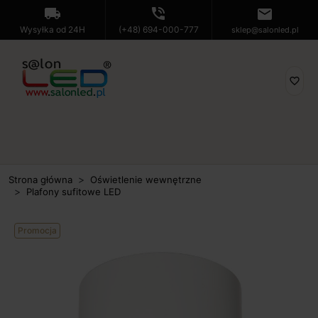
local_shipping
phone_in_talk
mail
Wysyłka od 24H
(+48) 694-000-777
sklep@salonled.pl
favorite_border
Strona główna
Oświetlenie wewnętrzne
Plafony sufitowe LED
Promocja