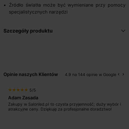
Źródło światła może być wymieniane przy pomocy
specjalistycznych narzędzi
Szczegóły produktu
Opinie naszych Klientów
4.9 na 144 opinie w Google
keyboard_arrow_left
keyboard_arrow_right
Popr
Na
5/5
star
star
star
star
star
Adam Zasada
Zakupy w Salonled.pl to czysta przyjemność; duży wybór i
atrakcyjne ceny. Dziękuję za profesjonalne doradztwo!