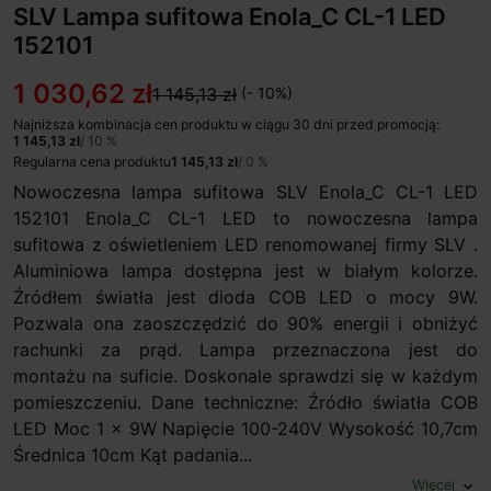
SLV Lampa sufitowa Enola_C CL-1 LED
152101
1 030,62 zł
1 145,13 zł
(- 10%)
Najniższa kombinacja cen produktu w ciągu 30 dni przed promocją:
1 145,13 zł
/ 10 %
Regularna cena produktu
1 145,13 zł
/ 0 %
Nowoczesna lampa sufitowa SLV Enola_C CL-1 LED
152101 Enola_C CL-1 LED to nowoczesna lampa
sufitowa z oświetleniem LED renomowanej firmy SLV .
Aluminiowa lampa dostępna jest w białym kolorze.
Źródłem światła jest dioda COB LED o mocy 9W.
Pozwala ona zaoszczędzić do 90% energii i obniżyć
rachunki za prąd. Lampa przeznaczona jest do
montażu na suficie. Doskonale sprawdzi się w każdym
pomieszczeniu. Dane techniczne: Źródło światła COB
LED Moc 1 x 9W Napięcie 100-240V Wysokość 10,7cm
Średnica 10cm Kąt padania...
Więcej
expand_more