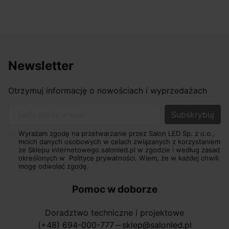
Newsletter
Otrzymuj informację o nowościach i wyprzedażach
Twój adres e-mail
Wyrażam zgodę na przetwarzanie przez Salon LED Sp. z o.o.,
moich danych osobowych w celach związanych z korzystaniem
ze Sklepu internetowego salonled.pl w zgodzie i według zasad
określonych w
Polityce prywatności.
Wiem, że w każdej chwili
mogę odwołać zgodę.
Pomoc w doborze
Doradztwo techniczne i projektowe
(+48) 694-000-777
sklep@salonled.pl
horizontal_rule