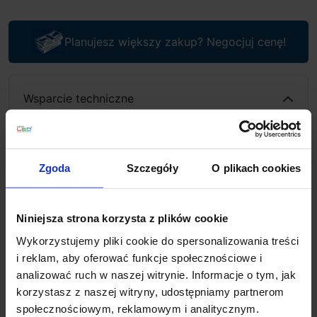
Planujesz większy zakup? Negocjuj cenę!
Wsparcie techniczne
Jeśli masz pytania lub potrzebujesz pomocy, zadzwoń
lub napisz do nas: pracujemy od 8:00 do 18:00,
odpowiedzi na e-maile od 8:00 do 22:00.
Zgoda
Szczegóły
O plikach cookies
+48 694 000 777
,
+48 799 220 777
phone
sklep@salonled.pl
email
Niniejsza strona korzysta z plików cookie
Metody płatności
Wykorzystujemy pliki cookie do spersonalizowania treści
i reklam, aby oferować funkcje społecznościowe i
analizować ruch w naszej witrynie. Informacje o tym, jak
Koszt dostawy
korzystasz z naszej witryny, udostępniamy partnerom
społecznościowym, reklamowym i analitycznym.