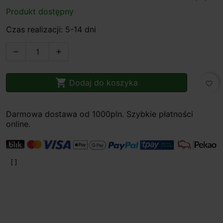
Produkt dostępny
Czas realizacji: 5-14 dni



Dodaj do koszyka
favorite_border
Darmowa dostawa od 1000pln. Szybkie płatności
online.