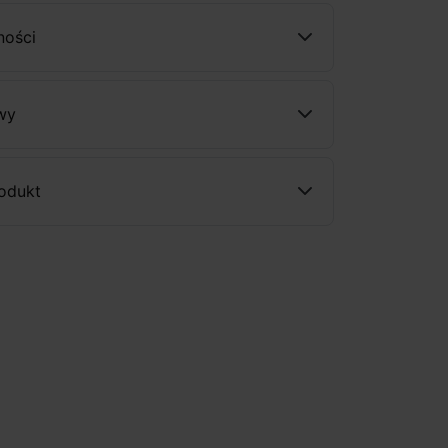
ności
wy
rodukt