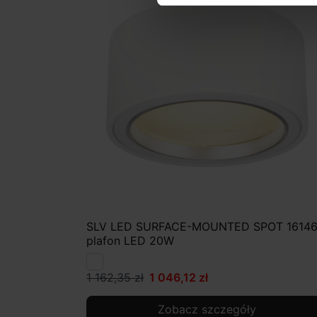
SLV LED SURFACE-MOUNTED SPOT 16146
plafon LED 20W
1 162,35 zł
1 046,12 zł
Zobacz szczegóły