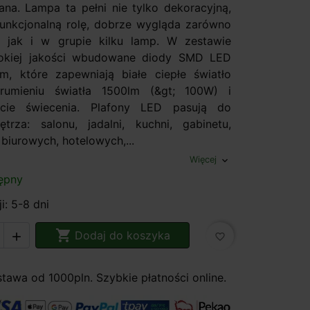
na. Lampa ta pełni nie tylko dekoracyjną,
funkcjonalną rolę, dobrze wygląda zarówno
, jak i w grupie kilku lamp. W zestawie
okiej jakości wbudowane diody SMD LED
m, które zapewniają białe ciepłe światło
umieniu światła 1500lm (&gt; 100W) i
cie świecenia. Plafony LED pasują do
rza: salonu, jadalni, kuchni, gabinetu,
biurowych, hotelowych,...
Więcej
expand_more
ępny
i: 5-8 dni

Dodaj do koszyka

favorite_border
awa od 1000pln. Szybkie płatności online.