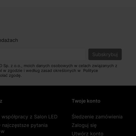
zedażach
D Sp. z o.o., moich danych osobowych w celach związanych z
pl w zgodzie i według zasad określonych w
Polityce
ołać zgodę.
z
Twoje konto
a współpracy z Salon LED
Śledzenie zamówienia
 najczęstsze pytania
Zaloguj się
ów
Utwórz konto