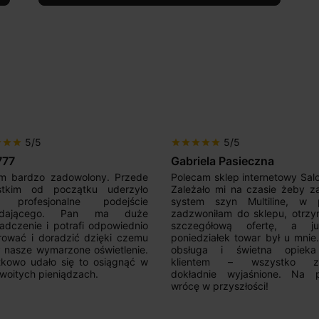
5/5
5/5
tar
star
star
star
star
star
star
star
star
star
Gabriela Pasieczna
Mir Por
Polecam sklep internetowy SalonLED.
Super sprzedawca! Kupow
Zależało mi na czasie żeby zakupić
razy i jestem zadowolony
system szyn Multiline, w piątek
produktów. Wszystko 
zadzwoniłam do sklepu, otrzymałam
opisem, sprawna realiza
szczegółową ofertę, a już w
kontakt. Polecam.
poniedziałek towar był u mnie.Super
obsługa i świetna opieka nad
klientem – wszystko zostało
dokładnie wyjaśnione. Na pewno
rócę w przyszłości!