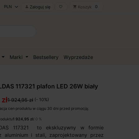
0
Zaloguj się
Koszyk

favorite_border
shopping_cart
D
Marki
Bestsellery
Wyprzedaże
DAS 117321 plafon LED 26W biały
 zł
1 924,95 zł
(- 10%)
acja cen produktu w ciągu 30 dni przed promocją:
roduktu
1 924,95 zł
/ 0 %
AS 117321 to ekskluzywny w formie
 aluminium i stali, zaprojektowany przez