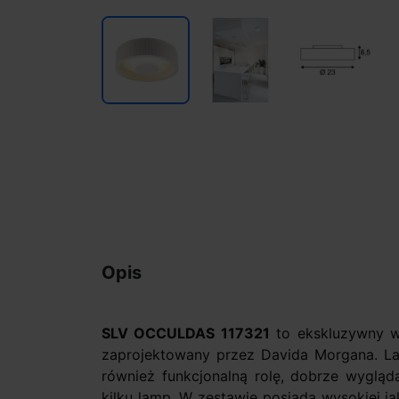
Opis
SLV OCCULDAS 117321
to ekskluzywny w 
zaprojektowany przez Davida Morgana. Lam
również funkcjonalną rolę, dobrze wygląd
kilku lamp. W zestawie posiada wysokiej 