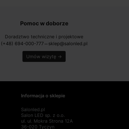
Pomoc w doborze
Doradztwo techniczne i projektowe
(+48) 694-000-777
sklep@salonled.pl
horizontal_rule
Umów wizytę
→
Informacja o sklepie
Salonled.pl
Salon LED sp. z o.o.
ul. ul. Mokra Strona 12A
36-020 Tyczyn