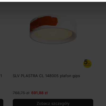
1
SLV PLASTRA CL 148005 plafon gips
768,75 zł
691,88 zł
Zobacz szczegóły