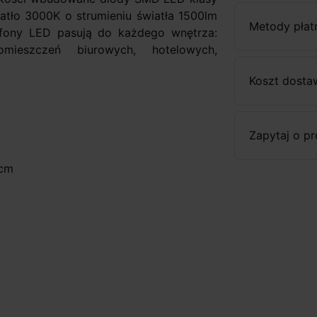
iatło 3000K o strumieniu światła 1500lm
Metody płat
afony LED pasują do każdego wnętrza:
pomieszczeń biurowych, hotelowych,
Koszt dosta
Zapytaj o p
5cm