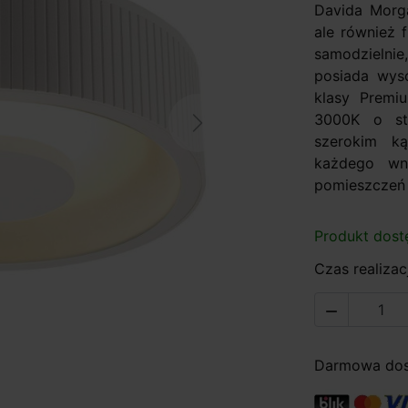
Davida Morga
ale również 
samodzielnie
posiada wys
klasy Premiu
3000K o str
Next
szerokim ką
każdego wnęt
pomieszczeń 
Produkt dost
Czas realizacj

Darmowa dost