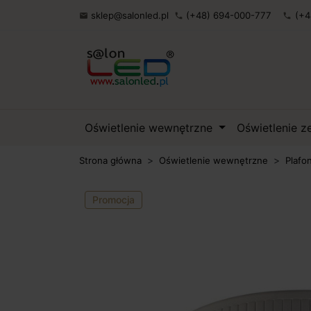
sklep@salonled.pl
(+48) 694-000-777
(+4

phone
phone
Oświetlenie wewnętrzne
Oświetlenie 
Strona główna
Oświetlenie wewnętrzne
Plafo
Promocja