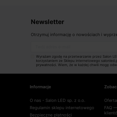
Newsletter
Otrzymuj informację o nowościach i wypr
Twój adres e-mail
Wyrażam zgodę na przetwarzanie przez Salon LE
korzystaniem ze Sklepu internetowego salonled.
prywatności.
Wiem, że w każdej chwili mogę odw
Informacje
Zobac
O nas - Salon LED sp. z o.o.
Ofert
Regulamin sklepu internetowego
FAQ —
klient
Bezpieczne płatności