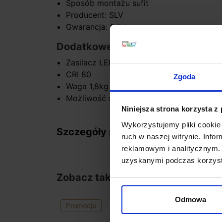
Sposób montażu sufit
Producent: SLV
Gwarancja: 5 lat
Dodatkowe informacje:
Zasilacz LED wbudowany
CRI 80
Zgoda
Waga 1,8kg
Możliwość ściemniania
Niniejsza strona korzysta z
Wykorzystujemy pliki cookie 
Szczegóły produktu
ruch w naszej witrynie. Inf
reklamowym i analitycznym. 
uzyskanymi podczas korzysta
Zobacz także
Odmowa
Promocja