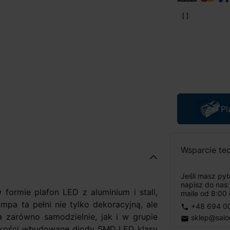
Pl
Wsparcie te
Jeśli masz py
napisz do nas
formie plafon LED z aluminium i stali,
maile od 8:00 
pa ta pełni nie tylko dekoracyjną, ale
+48 694 0
phone
a zarówno samodzielnie, jak i w grupie
sklep@salo
email
jakości wbudowane diody SMD LED klasy