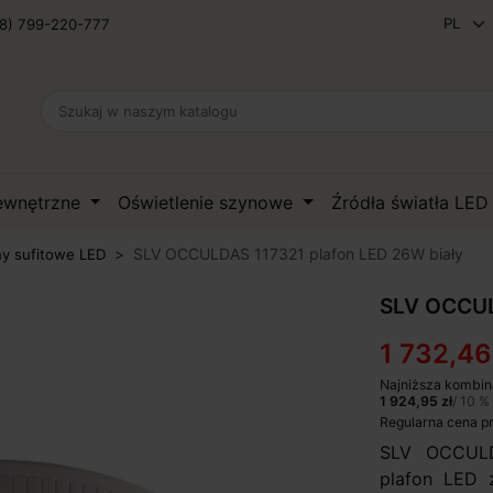
8) 799-220-777
zewnętrzne
Oświetlenie szynowe
Źródła światła LE
SLV OCCULDAS 117321 plafon LED 26W biały
ny sufitowe LED
SLV OCCUL
1 732,46
Najniższa kombin
1 924,95 zł
/ 10 %
Regularna cena p
SLV OCCULD
plafon LED z