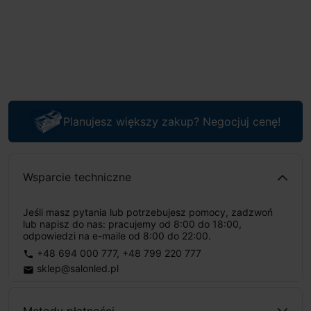
Planujesz większy zakup? Negocjuj cenę!
Wsparcie techniczne
Jeśli masz pytania lub potrzebujesz pomocy, zadzwoń
lub napisz do nas: pracujemy od 8:00 do 18:00,
odpowiedzi na e-maile od 8:00 do 22:00.
+48 694 000 777
,
+48 799 220 777
phone
sklep@salonled.pl
email
Metody płatności