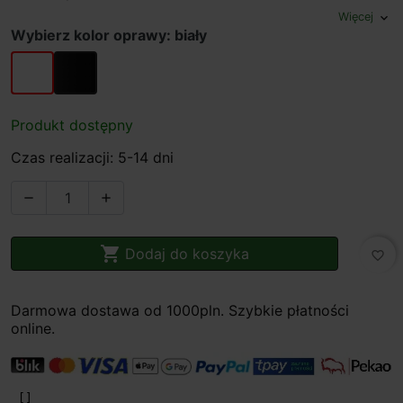
Więcej
expand_more
Wybierz kolor oprawy: biały
biały
czarny
Produkt dostępny
Czas realizacji: 5-14 dni



Dodaj do koszyka
favorite_border
Darmowa dostawa od 1000pln. Szybkie płatności
online.