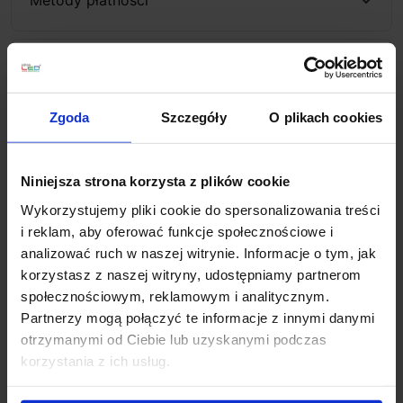
Koszt dostawy
Zgoda
Szczegóły
O plikach cookies
Zapytaj o produkt
Niniejsza strona korzysta z plików cookie
Wykorzystujemy pliki cookie do spersonalizowania treści
Opis
i reklam, aby oferować funkcje społecznościowe i
analizować ruch w naszej witrynie. Informacje o tym, jak
korzystasz z naszej witryny, udostępniamy partnerom
SLV TRILEDO kwadrat CL 113940, 113941
lampa
społecznościowym, reklamowym i analitycznym.
sufitowa LED w kształcie kostki, z możliwością
Partnerzy mogą połączyć te informacje z innymi danymi
regulacji pierścienia. Wykonana z aluminium, dostępna
otrzymanymi od Ciebie lub uzyskanymi podczas
w 2 kolorach do wyboru: biała, czarna, posiada
korzystania z ich usług.
wbudowaną diodę LED COB o mocy 6,2W i strumień
świetlny 625lm (~50W). Dobrze wygląda zarówno