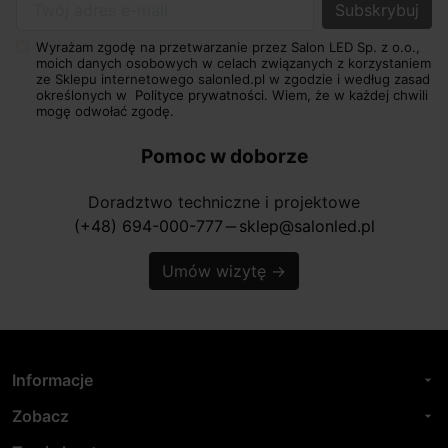
Twój adres e-mail
Wyrażam zgodę na przetwarzanie przez Salon LED Sp. z o.o.,
moich danych osobowych w celach związanych z korzystaniem
ze Sklepu internetowego salonled.pl w zgodzie i według zasad
określonych w
Polityce prywatności.
Wiem, że w każdej chwili
mogę odwołać zgodę.
Pomoc w doborze
Doradztwo techniczne i projektowe
(+48) 694-000-777
sklep@salonled.pl
horizontal_rule
Umów wizytę
→
Informacje
arrow_drop_down
Zobacz
arrow_drop_down