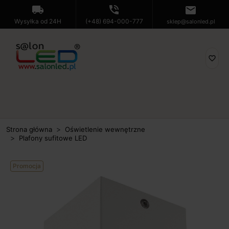
local_shipping
phone_in_talk
mail
Wysyłka od 24H
(+48) 694-000-777
sklep@salonled.pl
favorite_border
Strona główna
Oświetlenie wewnętrzne
Plafony sufitowe LED
Promocja