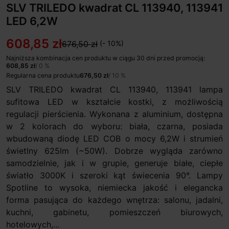
SLV TRILEDO kwadrat CL 113940, 113941
LED 6,2W
608,85 zł
676,50 zł
(- 10%)
Najniższa kombinacja cen produktu w ciągu 30 dni przed promocją:
608,85 zł
/ 0 %
Regularna cena produktu
676,50 zł
/ 10 %
SLV TRILEDO kwadrat CL 113940, 113941 lampa
sufitowa LED w kształcie kostki, z możliwością
regulacji pierścienia. Wykonana z aluminium, dostępna
w 2 kolorach do wyboru: biała, czarna, posiada
wbudowaną diodę LED COB o mocy 6,2W i strumień
świetlny 625lm (~50W). Dobrze wygląda zarówno
samodzielnie, jak i w grupie, generuje białe, ciepłe
światło 3000K i szeroki kąt świecenia 90°. Lampy
Spotline to wysoka, niemiecka jakość i elegancka
forma pasująca do każdego wnętrza: salonu, jadalni,
kuchni, gabinetu, pomieszczeń biurowych,
hotelowych,...