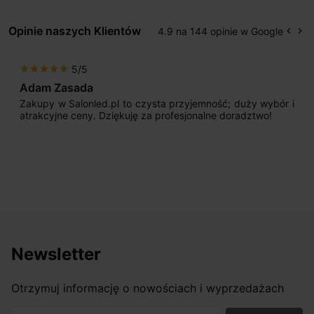
Opinie naszych Klientów
4.9 na 144 opinie w Google
keyboard_arrow_left
keyboard_arrow_right
Popr
Na
5/5
star
star
star
star
star
Adam Zasada
Zakupy w Salonled.pl to czysta przyjemność; duży wybór i
atrakcyjne ceny. Dziękuję za profesjonalne doradztwo!
Newsletter
Otrzymuj informację o nowościach i wyprzedażach