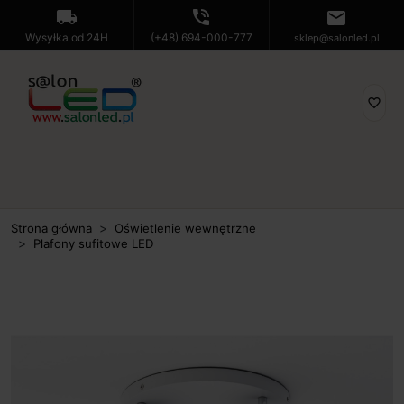
local_shipping
phone_in_talk
mail
Wysyłka od 24H
(+48) 694-000-777
sklep@salonled.pl
favorite_border
Strona główna
Oświetlenie wewnętrzne
Plafony sufitowe LED