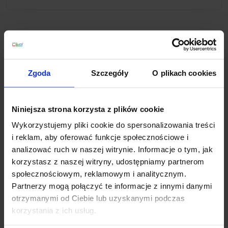
Opis
Zgoda
Szczegóły
O plikach cookies
Paulman Zyli LED IP44 spot 3x10W biały/chr to
nowoczesny, okrągły plafon firmy
Paulmann
. Potrójna
stalowa lampa wykończona jest w chromie z kloszami
Niniejsza strona korzysta z plików cookie
koloru białego, posiada ruchome reflektorki
pozwalające skierowac światło w różnych kierunkach.
Wykorzystujemy pliki cookie do spersonalizowania treści
Przystosowana jest do źródeł światła typu GU10 które
i reklam, aby oferować funkcje społecznościowe i
to pozwalają zaoszczędzić nawet do 90% energii i
analizować ruch w naszej witrynie. Informacje o tym, jak
tym samym zmniejszyć rachunki za prąd. Doskonale
korzystasz z naszej witryny, udostępniamy partnerom
sprawdzi się jako oświetlenie łazienkowe, dzięki
społecznościowym, reklamowym i analitycznym.
stopniu ochrony IP44 jest odporna na wilgoć.
Partnerzy mogą połączyć te informacje z innymi danymi
otrzymanymi od Ciebie lub uzyskanymi podczas
Parametry techniczne:
korzystania z ich usług.
Gwarancja 5 lat