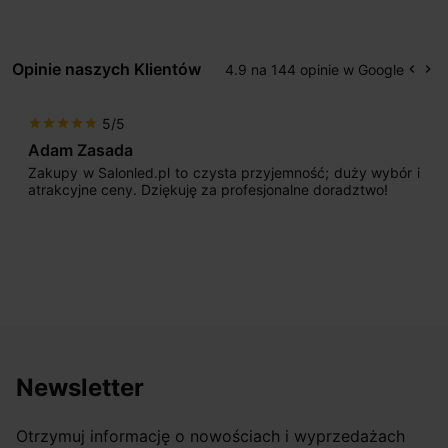
Opinie naszych Klientów
4.9 na 144 opinie w Google
keyboard_arrow_left
keyboard_arrow_right
Popr
Na
5/5
star
star
star
star
star
Adam Zasada
Zakupy w Salonled.pl to czysta przyjemność; duży wybór i
atrakcyjne ceny. Dziękuję za profesjonalne doradztwo!
Newsletter
Otrzymuj informację o nowościach i wyprzedażach