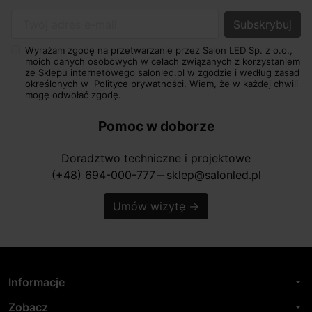
Twój adres e-mail
Wyrażam zgodę na przetwarzanie przez Salon LED Sp. z o.o.,
moich danych osobowych w celach związanych z korzystaniem
ze Sklepu internetowego salonled.pl w zgodzie i według zasad
określonych w
Polityce prywatności.
Wiem, że w każdej chwili
mogę odwołać zgodę.
Pomoc w doborze
Doradztwo techniczne i projektowe
(+48) 694-000-777
sklep@salonled.pl
horizontal_rule
Umów wizytę
→
Informacje
arrow_drop_down
Zobacz
arrow_drop_down