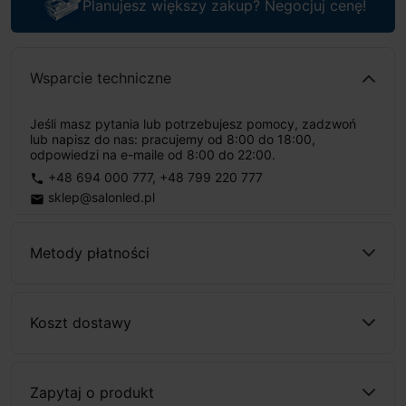
Planujesz większy zakup? Negocjuj cenę!
Wsparcie techniczne
Jeśli masz pytania lub potrzebujesz pomocy, zadzwoń
lub napisz do nas: pracujemy od 8:00 do 18:00,
odpowiedzi na e-maile od 8:00 do 22:00.
+48 694 000 777
,
+48 799 220 777
phone
sklep@salonled.pl
email
Metody płatności
Koszt dostawy
Zapytaj o produkt