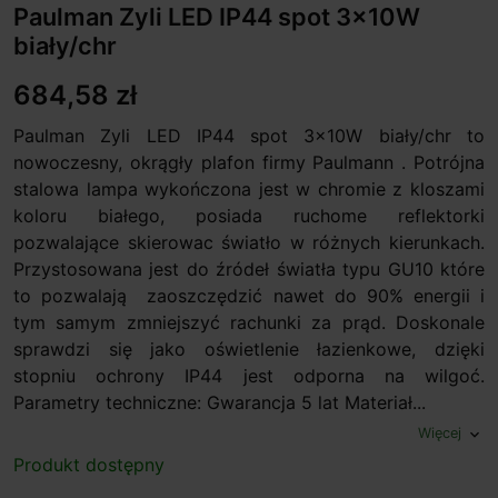
Paulman Zyli LED IP44 spot 3x10W
biały/chr
684,58 zł
Paulman Zyli LED IP44 spot 3x10W biały/chr to
nowoczesny, okrągły plafon firmy Paulmann . Potrójna
stalowa lampa wykończona jest w chromie z kloszami
koloru białego, posiada ruchome reflektorki
pozwalające skierowac światło w różnych kierunkach.
Przystosowana jest do źródeł światła typu GU10 które
to pozwalają zaoszczędzić nawet do 90% energii i
tym samym zmniejszyć rachunki za prąd. Doskonale
sprawdzi się jako oświetlenie łazienkowe, dzięki
stopniu ochrony IP44 jest odporna na wilgoć.
Parametry techniczne: Gwarancja 5 lat Materiał...
Więcej
expand_more
Produkt dostępny