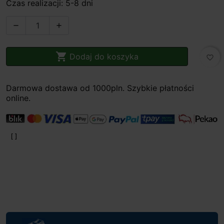
Czas realizacji: 5-8 dni



Dodaj do koszyka
favorite_border
Darmowa dostawa od 1000pln. Szybkie płatności
online.