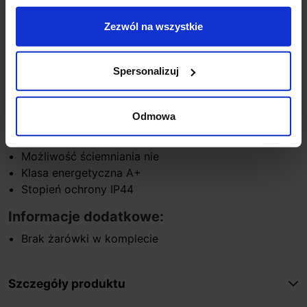
Materiał metal
Kolor biały/chrom
Zezwól na wszystkie
Wysokość 11cm
Średnica 25cm
Spersonalizuj
Głębokość 9cm
Moc jednego punktu 10W
Trzonek GU10
Odmowa
Napięcie 230V
Ilość źródeł światła 3
Możliwość ściemniania nie
Klasa energetyczna A+
Stopień ochrony IP44
Informacje dodatkowe:
Brak żarówki w komplecie
Szczegóły produktu