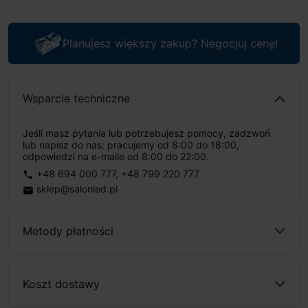
Planujesz większy zakup? Negocjuj cenę!
Wsparcie techniczne
Jeśli masz pytania lub potrzebujesz pomocy, zadzwoń
lub napisz do nas: pracujemy od 8:00 do 18:00,
odpowiedzi na e-maile od 8:00 do 22:00.
+48 694 000 777
,
+48 799 220 777
phone
sklep@salonled.pl
email
Metody płatności
Koszt dostawy