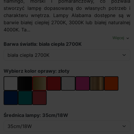
flamingo, morski i pomarańczowy, co pozwala
stworzyć lampę dopasowaną do własnych potrzeb i
charakteru wnętrza. Lampy Alabama dostępne są w
barwie białej ciepłej 2700K, 3000K lub białej naturalnej
4000K. Ta...
Więcej
expand_more
Barwa światła: biała ciepła 2700K
Wybierz kolor oprawy: złoty
biały
czarny
złoty
czerwony
anoda
różowy
złoty szczotkowan
pomarańczo
niebieski
aqua
róż flamingo
Średnica lampy: 35cm/18W