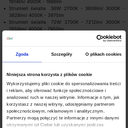
1914lm/ 4000K - 1986lm
Strumień światła 36W: 2700K - 3606lm/ 3000K -
3828lm/ 4000K - 3975lm
Strumień światła 72W: 2700K - 7212lm/ 3000K -
7656lm/ 4000K - 7950lm
Strumień światła 132W: 2700K - 1322lm/ 3000K -
14036lm/ 4000K - 14564lm
Strumień światła 144W: 2700K - 14424lm/ 3000K -
Zgoda
Szczegóły
O plikach cookies
15312lm/ 4000K - 15900lm
Strumień światła 216W: 2700K - 21636lm/ 3000K -
22968lm/ 4000K - 23932lm
Niniejsza strona korzysta z plików cookie
Strumień światła 264W: 2700K - 26444lm/ 3000K -
28072lm/ 4000K - 29150lm
Wykorzystujemy pliki cookie do spersonalizowania treści
Strumień światła 432W: 2700K - 43272lm/ 3000K -
i reklam, aby oferować funkcje społecznościowe i
45936lm/ 4000K - 47700lm
analizować ruch w naszej witrynie. Informacje o tym, jak
Barwa światła: 2700K, 3000K biała ciepła, 4000K
korzystasz z naszej witryny, udostępniamy partnerom
biała naturalna
społecznościowym, reklamowym i analitycznym.
Klasa szczelności: IP40
Partnerzy mogą połączyć te informacje z innymi danymi
Materiał: aluminium
otrzymanymi od Ciebie lub uzyskanymi podczas