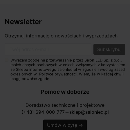
Newsletter
Otrzymuj informację o nowościach i wyprzedażach
Twój adres e-mail
Wyrażam zgodę na przetwarzanie przez Salon LED Sp. z o.o.,
moich danych osobowych w celach związanych z korzystaniem
ze Sklepu internetowego salonled.pl w zgodzie i według zasad
określonych w
Polityce prywatności.
Wiem, że w każdej chwili
mogę odwołać zgodę.
Pomoc w doborze
Doradztwo techniczne i projektowe
(+48) 694-000-777
sklep@salonled.pl
horizontal_rule
Umów wizytę
→