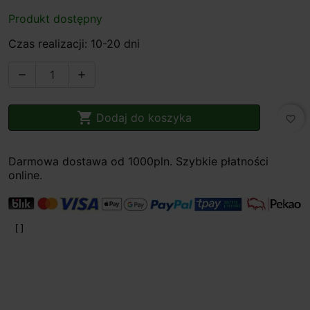
Produkt dostępny
Czas realizacji: 10-20 dni



Dodaj do koszyka
favorite_border
Darmowa dostawa od 1000pln. Szybkie płatności
online.