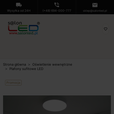
local_shipping
phone_in_talk
mail
Wysyłka od 24H
(+48) 694-000-777
sklep@salonled.pl
favorite_border
Strona główna
Oświetlenie wewnętrzne
Plafony sufitowe LED
Promocja