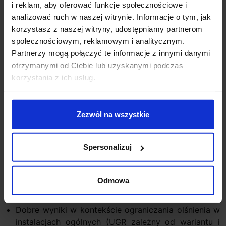
i reklam, aby oferować funkcje społecznościowe i
Zastosowanie: do wnętrz; stopień ochrony IP40.
analizować ruch w naszej witrynie. Informacje o tym, jak
korzystasz z naszej witryny, udostępniamy partnerom
Światło i komfort wizualny
społecznościowym, reklamowym i analitycznym.
Saturn jest projektowany jako plafon LED oświetlający
Partnerzy mogą połączyć te informacje z innymi danymi
przestrzeń w sposób spokojny i spójny, bez
otrzymanymi od Ciebie lub uzyskanymi podczas
agresywnej „techniczności”. Dzięki wysokiemu CRI 90
korzystania z ich usług.
oprawa dobrze sprawdza się tam, gdzie liczy się
odbiór kolorów (np. strefy dzienne, showroomy,
recepcje). Wysoka spójność barwy pomiędzy
Zezwól na wszystkie
oprawami ułatwia tworzenie instalacji wielopunktowych
w jednym wnętrzu.
Spersonalizuj
Parametry użytkowe (w zależności od wersji):
CRI: 90
Odmowa
Wysoka trwałość źródła LED (klasa żywotności
typowa dla opraw premium)
Dobre wyniki w kontekście ograniczania olśnienia w
instalacjach ogólnych (UGR zależny od wariantu i