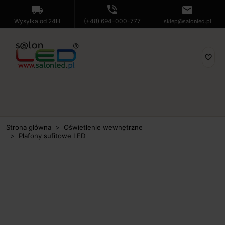
local_shipping
phone_in_talk
mail
Wysyłka od 24H
(+48) 694-000-777
sklep@salonled.pl
favorite_border
Strona główna
Oświetlenie wewnętrzne
Plafony sufitowe LED