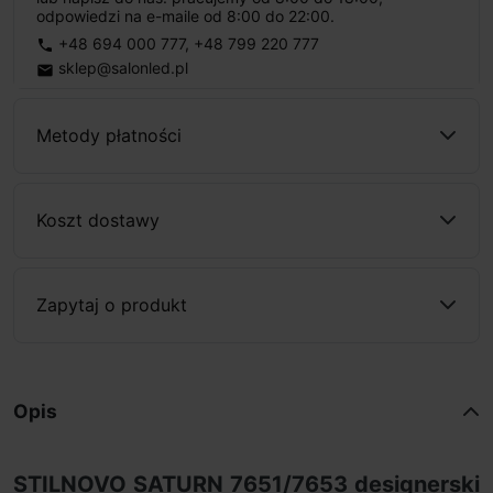
odpowiedzi na e-maile od 8:00 do 22:00.
+48 694 000 777
,
+48 799 220 777
phone
sklep@salonled.pl
email
Metody płatności
Koszt dostawy
Zapytaj o produkt
Opis
STILNOVO SATURN 7651/7653 designerski