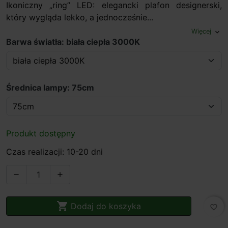
Ikoniczny „ring” LED: elegancki plafon designerski,
który wygląda lekko, a jednocześnie...
Więcej
expand_more
Barwa światła: biała ciepła 3000K
Średnica lampy: 75cm
Produkt dostępny
Czas realizacji: 10-20 dni



Dodaj do koszyka
favorite_border