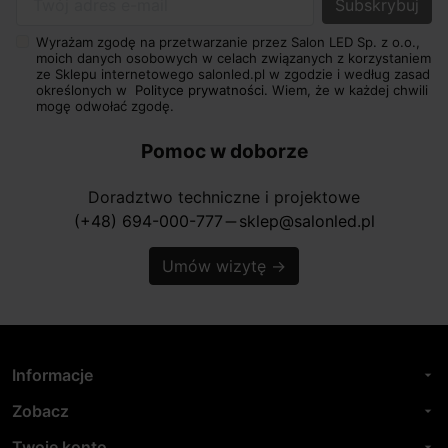
Twój adres e-mail
Wyrażam zgodę na przetwarzanie przez Salon LED Sp. z o.o.,
moich danych osobowych w celach związanych z korzystaniem
ze Sklepu internetowego salonled.pl w zgodzie i według zasad
określonych w
Polityce prywatności.
Wiem, że w każdej chwili
mogę odwołać zgodę.
Pomoc w doborze
Doradztwo techniczne i projektowe
(+48) 694-000-777
sklep@salonled.pl
horizontal_rule
Umów wizytę
→
Informacje
arrow_drop_down
Zobacz
arrow_drop_down
Twoje konto
arrow_drop_down