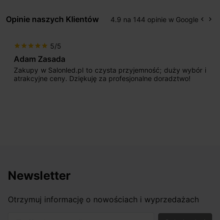
Opinie naszych Klientów
4.9 na 144 opinie w Google
keyboard_arrow_left
keyboard_arrow_right
Popr
Na
5/5
star
star
star
star
star
Adam Zasada
Zakupy w Salonled.pl to czysta przyjemność; duży wybór i
atrakcyjne ceny. Dziękuję za profesjonalne doradztwo!
Newsletter
Otrzymuj informację o nowościach i wyprzedażach