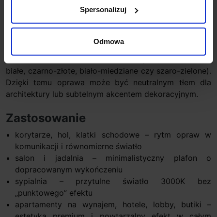
Spersonalizuj
Wykończenia i styl – mocny detal,
bez wizualnego ciężaru
Odmowa
CREW_2 oferuje zarówno wykończenia jednolite, jak i
efektowne dwukolorowe kombinacje (m.in. czarno-
białe, czarno-złote, biało-miedziane czy szaro-zielone).
Dzięki temu oprawa może być neutralnym tłem dla
architektury lub subtelnym akcentem dekoracyjnym.
Zastosowanie
korytarze, hol, klatki schodowe – rytm opraw w
komunikacji i równomierne światło
salon i jadalnia – minimalistyczny plafon o
dopracowanym wykończeniu
sypialnia – przytulne światło 3000K bez
„punktowego” efektu
apartamenty na wynajem, hotele, lobby, butiki –
estetyka premium i powtarzalny efekt w całym