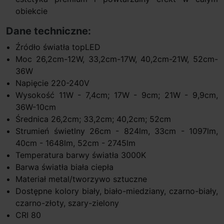
obiekcie
Dane techniczne:
Źródło światła topLED
Moc 26,2cm-12W, 33,2cm-17W, 40,2cm-21W, 52cm-
36W
Napięcie 220-240V
Wysokość 11W - 7,4cm; 17W - 9cm; 21W - 9,9cm,
36W-10cm
Średnica 26,2cm; 33,2cm; 40,2cm; 52cm
Strumień świetlny 26cm - 824lm, 33cm - 1097lm,
40cm - 1648lm, 52cm - 2745lm
Temperatura barwy światła 3000K
Barwa światła biała ciepła
Materiał metal/tworzywo sztuczne
Dostępne kolory biały, biało-miedziany, czarno-biały,
czarno-złoty, szary-zielony
CRI 80