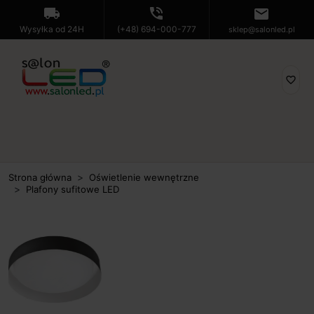
local_shipping
phone_in_talk
mail
Wysyłka od 24H
(+48) 694-000-777
sklep@salonled.pl
favorite_border
Strona główna
Oświetlenie wewnętrzne
Plafony sufitowe LED