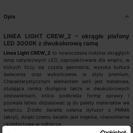
Opis
LINEA LIGHT CREW_2 – okrągłe plafony
LED 3000K z dwukolorową ramą
Linea Light CREW_2
to nowoczesna rodzina okrągłych
lamp natynkowych LED, zaprojektowana dla wnętrz, w
których liczy się czysta geometria, wysoka kultura
świecenia oraz wykończenie w stylu premium.
Charakterystycznym elementem serii jest metalowa,
otulająca ramka dostępna także w dwukolorowych
zestawieniach, która podkreśla formę oprawy i
pozwala łatwo dopasować ją do palety materiałów we
wnętrzu. Źródło światła osłania dyfuzor z PMMA
(akryl), dzięki czemu światło jest miękkie, równomierne
i komfortowe w odbiorze.