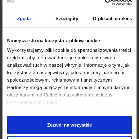
Oprawy CREW_2 można montować
na suficie lub na
ścianie
, dlatego świetnie sprawdzają się jako plafon w
strefach ogólnych oraz jako kinkiet w komunikacji i
Zgoda
Szczegóły
O plikach cookies
miejscach wymagających światła bez efektu ostrego
punktu. Dodatkową zaletą jest możliwość rozbudowy
aranżacji: dzięki
oddzielnemu zestawowi zawieszenia
Niniejsza strona korzysta z plików cookie
(zapytaj o produkt)
wybrane wersje można szybko
Wykorzystujemy pliki cookie do spersonalizowania treści
przekształcić w lampę wiszącą – co ułatwia tworzenie
i reklam, aby oferować funkcje społecznościowe i
spójnych kompozycji w całym projekcie.
analizować ruch w naszej witrynie. Informacje o tym, jak
korzystasz z naszej witryny, udostępniamy partnerom
Światło: ciepłe, szerokie i
społecznościowym, reklamowym i analitycznym.
uporządkowane
Partnerzy mogą połączyć te informacje z innymi danymi
otrzymanymi od Ciebie lub uzyskanymi podczas
Seria pracuje w
ciepłej barwie 3000K
, a zastosowana
korzystania z ich usług.
optyka
rozproszona
zapewnia szeroki rozsył światła
(około 117°). To rozwiązanie idealne do oświetlenia
ogólnego: równomiernie doświetla przestrzeń i buduje
Zezwól na wszystkie
przyjemną atmosferę, jednocześnie pozostając
estetycznie dyskretne.