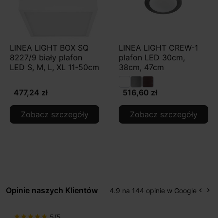
LINEA LIGHT BOX SQ
LINEA LIGHT CREW-1
8227/9 biały plafon
plafon LED 30cm,
LED S, M, L, XL 11-50cm
38cm, 47cm
477,24 zł
516,60 zł
Zobacz szczegóły
Zobacz szczegóły
Opinie naszych Klientów
4.9 na 144 opinie w Google
keyboard_arrow_left
keyboard_arrow_right
Popr
Na
5/5
star
star
star
star
star