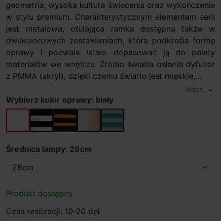
geometria, wysoka kultura świecenia oraz wykończenie
w stylu premium. Charakterystycznym elementem serii
jest metalowa, otulająca ramka dostępna także w
dwukolorowych zestawieniach, która podkreśla formę
oprawy i pozwala łatwo dopasować ją do palety
materiałów we wnętrzu. Źródło światła osłania dyfuzor
z PMMA (akryl), dzięki czemu światło jest miękkie,...
Więcej
expand_more
Wybierz kolor oprawy: biały
biały
czarny/biały
czarny/złoty
bialy/miedz
Szaro/zielony
Średnica lampy: 26cm
Produkt dostępny
Czas realizacji: 10-20 dni