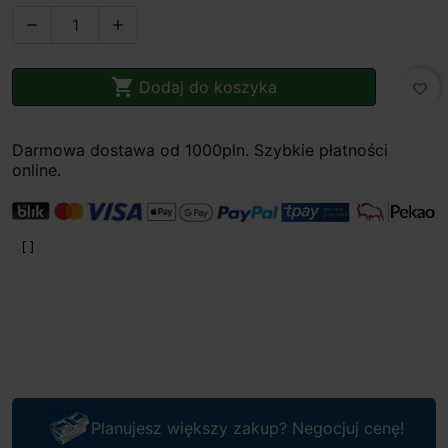



Dodaj do koszyka
favorite_border
Darmowa dostawa od 1000pln. Szybkie płatności
online.
Planujesz większy zakup? Negocjuj cenę!