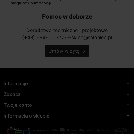
mogę odwołać zgodę.
Pomoc w doborze
Doradztwo techniczne i projektowe
(+48) 694-000-777
sklep@salonled.pl
horizontal_rule
Umów wizytę
→
Informacje
arrow_drop_down
Zobacz
arrow_drop_down
Twoje konto
arrow_drop_down
Informacja o sklepie
arrow_drop_down