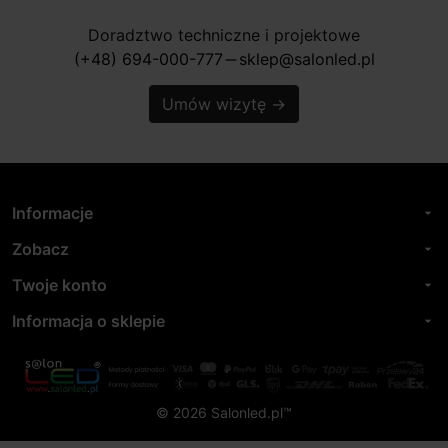
Doradztwo techniczne i projektowe
(+48) 694-000-777
sklep@salonled.pl
horizontal_rule
Umów wizytę
→
Informacje
arrow_drop_down
Zobacz
arrow_drop_down
Twoje konto
arrow_drop_down
Informacja o sklepie
arrow_drop_down
© 2026 Salonled.pl™