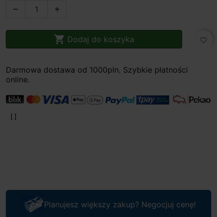



Dodaj do koszyka
favorite_border
Darmowa dostawa od 1000pln. Szybkie płatności
online.
Planujesz większy zakup? Negocjuj cenę!