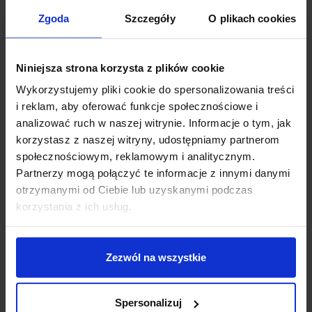
Zgoda
Szczegóły
O plikach cookies
Opis
Niniejsza strona korzysta z plików cookie
AQFORM MAXI RING dot LED 47027
to nowoczesna
Wykorzystujemy pliki cookie do spersonalizowania treści
lampa natynkowa LED renomowanej, polskiej firmy
i reklam, aby oferować funkcje społecznościowe i
AQFORM (dawniej Aquaform). Okrągły plafon
analizować ruch w naszej witrynie. Informacje o tym, jak
wykonany z aluminium malowanego na jeden z 4
korzystasz z naszej witryny, udostępniamy partnerom
kolorów do wyboru. Posiada wbudowane źródło
społecznościowym, reklamowym i analitycznym.
światła LED o mocy 25W i oferuje 3 barwy światła:
Partnerzy mogą połączyć te informacje z innymi danymi
ciepła 2700K, biała ciepła 3000K lub biała neutralna
otrzymanymi od Ciebie lub uzyskanymi podczas
4000K. Ta ledowa lampa natynkowa firmy AQFORM to
korzystania z ich usług.
połączenie nowoczesnego wyglądu z wydajnym
światłem LED, które doskonale sprawdzi się w każdym
wnętrzu. Dodatkowym atutem lampy jest możliwość
Zezwól na wszystkie
ściemniania w systemie (Phase-Control). Lampa
charakteryzuje się wysokim współczynnikiem
oddawania barw CRI >90.
Spersonalizuj