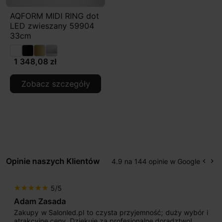
AQFORM MIDI RING dot
LED zwieszany 59904
33cm
1 348,08 zł
Zobacz szczegóły
Opinie naszych Klientów
4.9 na 144 opinie w Google
keyboard_arrow_left
keyboard_arrow_right
Popr
Na
5/5
star
star
star
star
star
Adam Zasada
Zakupy w Salonled.pl to czysta przyjemność; duży wybór i
atrakcyjne ceny. Dziękuję za profesjonalne doradztwo!