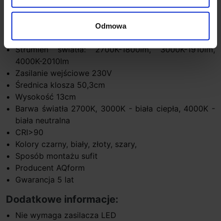
Dane techniczne:
Źródło światła LED
Odmowa
Moc 25W
Strumień światła: 2700K-1800lm, 3000K-1910lm,
4000K-2010lm
Zasilanie wejściowe 230V
Średnica klosza 50,3cm
Wysokość 13cm
Barwa światła 2700K, 3000K - biała ciepła, 4000K -
biała neutralna
CRI>90
Kolory czarny, biały, złoty, szary,
Sposób montażu sufit
Producent AQform
Gwarancja 5 lat
Dodatkowe informacje:
Nie wymaga zasilacza LED