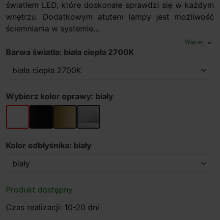
światłem LED, które doskonale sprawdzi się w każdym
wnętrzu. Dodatkowym atutem lampy jest możliwość
ściemniania w systemie...
Więcej
expand_more
Barwa światła: biała ciepła 2700K
Wybierz kolor oprawy: biały
biały
czarny
złoty
szary
Kolor odbłyśnika: biały
Produkt dostępny
Czas realizacji: 10-20 dni