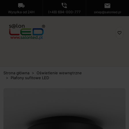
local_shipping
phone_in_talk
mail
Wysyłka od 24H
(+48) 694-000-777
sklep@salonled.pl
favorite_border
Strona główna
Oświetlenie wewnętrzne
Plafony sufitowe LED