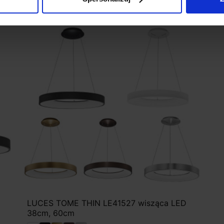
LUCES TOME THIN LE41527 wisząca LED
38cm, 60cm