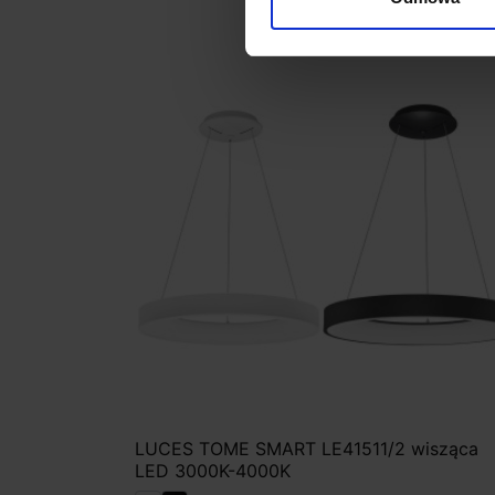
LUCES TOME SMART LE41511/2 wisząca
LED 3000K-4000K