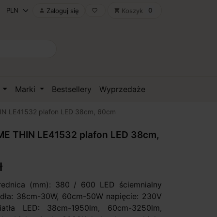
0
Zaloguj się
Koszyk

favorite_border
shopping_cart
D
Marki
Bestsellery
Wyprzedaże
N LE41532 plafon LED 38cm, 60cm
E THIN LE41532 plafon LED 38cm,
ł
rednica (mm): 380 / 600 LED ściemnialny
dła: 38cm-30W, 60cm-50W napięcie: 230V
iatła LED: 38cm-1950lm, 60cm-3250lm,