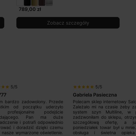
789,00 zł
Zobacz szczegóły
5/5
5/5
r
star
star
star
star
star
star
star
iela Pasieczna
Mir Por
am sklep internetowy SalonLED.
Super sprzedawca! Kupowałem
ało mi na czasie żeby zakupić
razy i jestem zadowolony z j
em szyn Multiline, w piątek
produktów. Wszystko zgod
oniłam do sklepu, otrzymałam
opisem, sprawna realizacja,
egółową ofertę, a już w
kontakt. Polecam.
działek towar był u mnie.Super
uga i świetna opieka nad