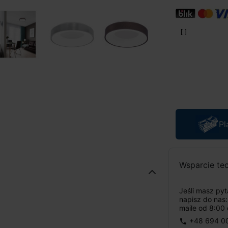
Pl
Wsparcie te
Jeśli masz py
napisz do nas
maile od 8:00 
+48 694 0
phone