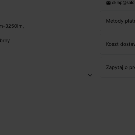
sklep@salo
email
Metody płat
cm-3250lm,
ebrny
Koszt dosta
Zapytaj o p