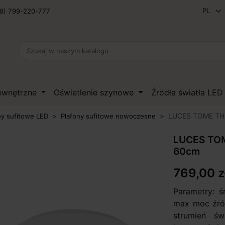
8) 799-220-777
zewnętrzne
Oświetlenie szynowe
Źródła światła LE
LUCES TOME THI
ny sufitowe LED
Plafony sufitowe nowoczesne
LUCES TOM
60cm
769,00 z
Parametry: ś
max moc źró
strumień św