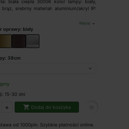
a: biała ciepła 3000K kolor lampy: biały,
, brąz, srebrny materiał: aluminium/akryl IP:
Więcej
expand_more
r oprawy: biały
złoty
brązowy
srebrny
mpy: 38cm
ępny
i: 15-30 dni

Dodaj do koszyka

favorite_border
awa od 1000pln. Szybkie płatności online.