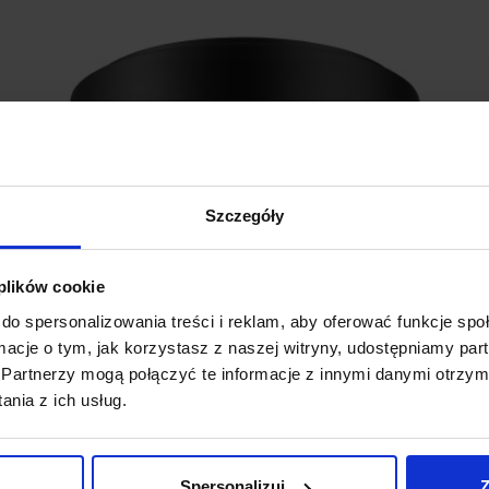
Szczegóły
 plików cookie
do spersonalizowania treści i reklam, aby oferować funkcje sp
LUCES TOME LE41545/8 plafon LED 60cm
L
ormacje o tym, jak korzystasz z naszej witryny, udostępniamy p
L
Partnerzy mogą połączyć te informacje z innymi danymi otrzym
nia z ich usług.
1 190,00 zł
Zobacz szczegóły
Spersonalizuj
Z