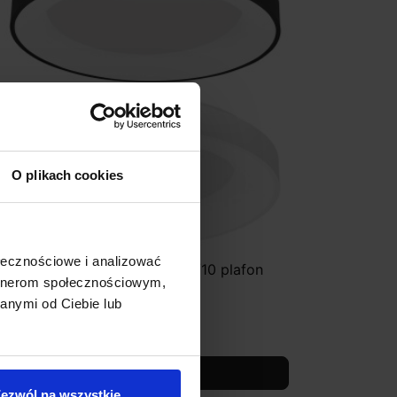
O plikach cookies
ołecznościowe i analizować
UCES TOME SMART LE41509/10 plafon
artnerom społecznościowym,
ED 3000K-4000K
anymi od Ciebie lub
1 521,00 zł
Zobacz szczegóły
ezwól na wszystkie