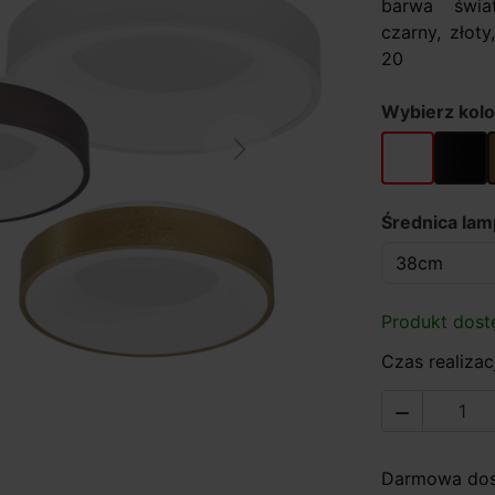
barwa światł
czarny, złoty
20
Wybierz kolo
biały
czarny
Next
Średnica la
Produkt dost
Czas realizacj

Darmowa dost