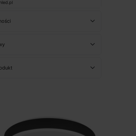
nled.pl
ności
wy
rodukt