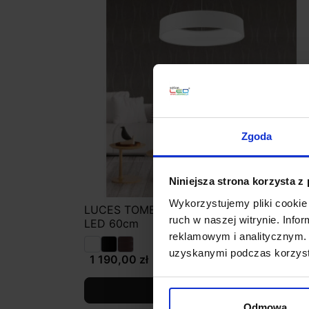
Zgoda
Niniejsza strona korzysta z
Wykorzystujemy pliki cookie 
LUCES TOME LE41540/2 lampa wisząca
ruch w naszej witrynie. Inf
LED 60cm
reklamowym i analitycznym. 
uzyskanymi podczas korzysta
1 190,00 zł
Zobacz szczegóły
Odmowa