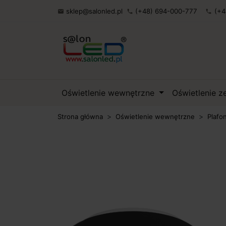
sklep@salonled.pl
(+48) 694-000-777
(+4

phone
phone
Oświetlenie wewnętrzne
Oświetlenie 
Strona główna
Oświetlenie wewnętrzne
Plafo