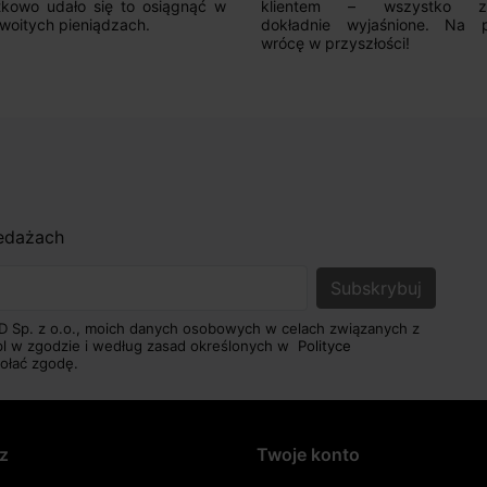
ntem – wszystko zostało
adnie wyjaśnione. Na pewno
 w przyszłości!
zedażach
D Sp. z o.o., moich danych osobowych w celach związanych z
pl w zgodzie i według zasad określonych w
Polityce
ołać zgodę.
z
Twoje konto