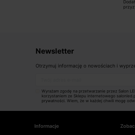
Dodatkowo udało się to osiągnąć w
klie
przyzwoitych pieniądzach.
dokł
wrócę
Newsletter
Otrzymuj informację o nowościach i wypr
Twój adres e-mail
Wyrażam zgodę na przetwarzanie przez Salon LE
korzystaniem ze Sklepu internetowego salonled.
prywatności.
Wiem, że w każdej chwili mogę odw
Informacje
Zobac