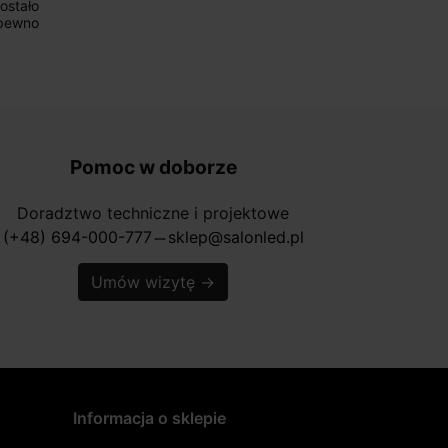
Pomoc w doborze
Doradztwo techniczne i projektowe
(+48) 694-000-777
sklep@salonled.pl
horizontal_rule
Umów wizytę
→
Informacja o sklepie