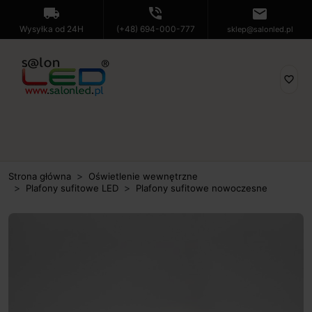
local_shipping
phone_in_talk
mail
Wysyłka od 24H
(+48) 694-000-777
sklep@salonled.pl
favorite_border
Strona główna
Oświetlenie wewnętrzne
Plafony sufitowe LED
Plafony sufitowe nowoczesne