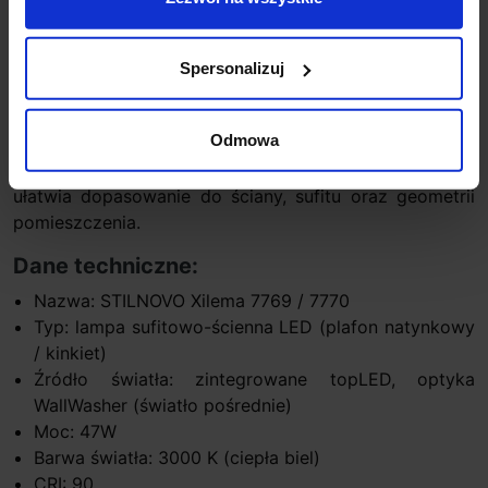
Warianty 7769 i 7770 różnią się wykończeniem. Model
7769 występuje w bieli, a 7770 w polerowanym
Spersonalizuj
aluminium. Korpus wykonano z aluminium, a
osłona/dyfuzor z PMMA, co przekłada się na wysoką
Odmowa
estetykę detalu i jednolity odbiór światła. Oprawa może
pracować w układzie pionowym lub poziomym, co
ułatwia dopasowanie do ściany, sufitu oraz geometrii
pomieszczenia.
Dane techniczne:
Nazwa: STILNOVO Xilema 7769 / 7770
Typ: lampa sufitowo-ścienna LED (plafon natynkowy
/ kinkiet)
Źródło światła: zintegrowane topLED, optyka
WallWasher (światło pośrednie)
Moc: 47W
Barwa światła: 3000 K (ciepła biel)
CRI: 90