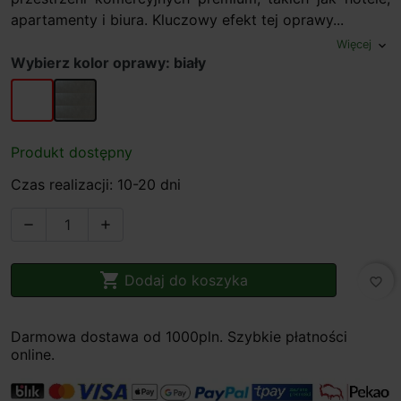
apartamenty i biura. Kluczowy efekt tej oprawy...
Więcej
expand_more
Wybierz kolor oprawy: biały
biały
aluminium polerowane
Produkt dostępny
Czas realizacji: 10-20 dni



Dodaj do koszyka
favorite_border
Darmowa dostawa od 1000pln. Szybkie płatności
online.