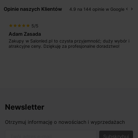
Opinie naszych Klientów
4.9 na 144 opinie w Google
keyboard_arrow_left
keyboard_arrow_right
Popr
Na
5/5
star
star
star
star
star
Adam Zasada
Zakupy w Salonled.pl to czysta przyjemność; duży wybór i
atrakcyjne ceny. Dziękuję za profesjonalne doradztwo!
Newsletter
Otrzymuj informację o nowościach i wyprzedażach