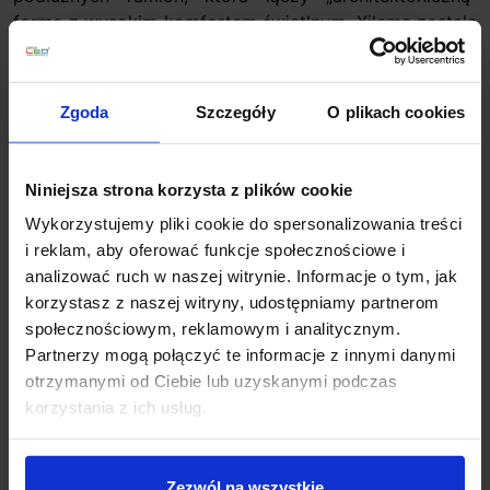
formę z wysokim komfortem świetlnym. Xilema została
zaprojektowana tak, aby podkreślać wnętrze światłem,
a nie dominować bryłą, dlatego doskonale pasuje do
salonu, holu, korytarza, klatki schodowej oraz
Zgoda
Szczegóły
O plikach cookies
przestrzeni komercyjnych premium, takich jak hotele,
apartamenty i biura.
Niniejsza strona korzysta z plików cookie
Kluczowy efekt tej oprawy zapewnia optyka
WallWasher o charakterze asymetrycznym. Zamiast
Wykorzystujemy pliki cookie do spersonalizowania treści
świecić punktowo wprost, Xilema doświetla ścianę lub
i reklam, aby oferować funkcje społecznościowe i
sufit światłem, a następnie rozprowadza do wnętrza
analizować ruch w naszej witrynie. Informacje o tym, jak
miękkie światło pośrednie. Dzięki temu uzyskujesz
korzystasz z naszej witryny, udostępniamy partnerom
przyjemną jasność tła, lepsze poczucie przestronności i
społecznościowym, reklamowym i analitycznym.
brak męczącego olśnienia, szczególnie ważny w
Partnerzy mogą połączyć te informacje z innymi danymi
ciągach komunikacyjnych i strefach wypoczynku. To
otrzymanymi od Ciebie lub uzyskanymi podczas
rozwiązanie świetnie współgra z fakturami i
korzystania z ich usług.
materiałami: tynkiem dekoracyjnym, betonem
architektonicznym, drewnem, lamelami czy cegłą, bo
subtelnie eksponuje ich strukturę.
Zezwól na wszystkie