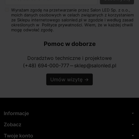
Twój adres e-mail
Wyrażam zgodę na przetwarzanie przez Salon LED Sp. z o.o.,
moich danych osobowych w celach związanych z korzystaniem
ze Sklepu internetowego salonled.pl w zgodzie i według zasad
określonych w
Polityce prywatności.
Wiem, że w każdej chwili
mogę odwołać zgodę.
Pomoc w doborze
Doradztwo techniczne i projektowe
(+48) 694-000-777
sklep@salonled.pl
horizontal_rule
Umów wizytę
→
Informacje
arrow_drop_down
Zobacz
arrow_drop_down
Twoje konto
arrow_drop_down