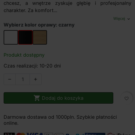
chcesz, a wnętrze zyskuje głębię i profesjonalny
charakter. Za komfort...
Więcej
expand_more
Wybierz kolor oprawy: czarny
biały
czarny
dąb
Produkt dostępny
Czas realizacji: 10-20 dni



Dodaj do koszyka
favorite_border
Darmowa dostawa od 1000pln. Szybkie płatności
online.