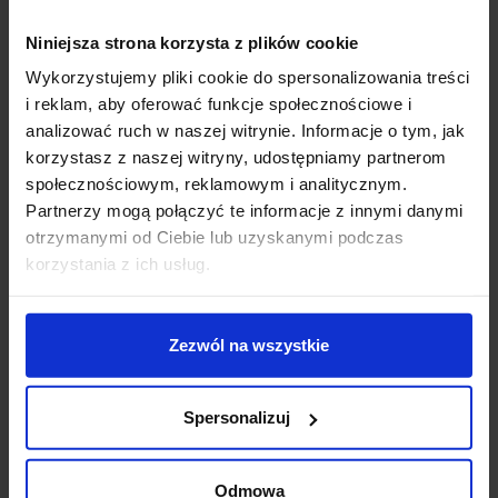
który powstał z myślą o precyzyjnym oświetlaniu tego,
Niniejsza strona korzysta z plików cookie
co w aranżacji najważniejsze: obrazu, detalu na ścianie,
ekspozycji sklepowej, strefy recepcji czy wybranych
Wykorzystujemy pliki cookie do spersonalizowania treści
fragmentów blatu i ciągów komunikacyjnych. Zamiast
i reklam, aby oferować funkcje społecznościowe i
„rozlewać” światło po całym pomieszczeniu, BEEBO_S
analizować ruch w naszej witrynie. Informacje o tym, jak
pracuje jak narzędzie – kierujesz strumień dokładnie
korzystasz z naszej witryny, udostępniamy partnerom
tam, gdzie chcesz, a wnętrze zyskuje głębię i
społecznościowym, reklamowym i analitycznym.
profesjonalny charakter.
Partnerzy mogą połączyć te informacje z innymi danymi
otrzymanymi od Ciebie lub uzyskanymi podczas
Za komfort odpowiada transparentny dyfuzor z
korzystania z ich usług.
poliwęglanu oraz optyka typu Medium Wide Flood
(45°). To idealny kompromis między koncentracją
wiązki a czytelnym, równomiernym akcentem – światło
Zezwól na wszystkie
podkreśla obiekt, ale nie tworzy przesadnie ostrej
„plamy”. Zintegrowany moduł LED o mocy 11 W świeci
ciepłą barwą 3000K i oferuje wysokie oddawanie barw
Spersonalizuj
CRI 90, dzięki czemu materiały, kolory i ekspozycje
prezentują się naturalnie.
Odmowa