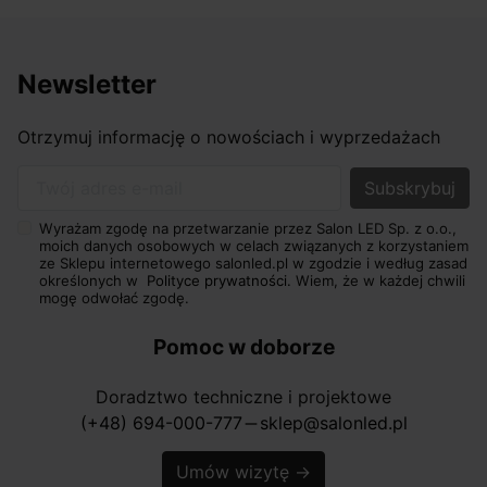
Newsletter
Otrzymuj informację o nowościach i wyprzedażach
Twój adres e-mail
Wyrażam zgodę na przetwarzanie przez Salon LED Sp. z o.o.,
moich danych osobowych w celach związanych z korzystaniem
ze Sklepu internetowego salonled.pl w zgodzie i według zasad
określonych w
Polityce prywatności.
Wiem, że w każdej chwili
mogę odwołać zgodę.
Pomoc w doborze
Doradztwo techniczne i projektowe
(+48) 694-000-777
sklep@salonled.pl
horizontal_rule
Umów wizytę
→