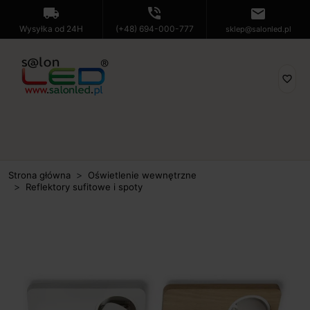
local_shipping
phone_in_talk
mail
Wysyłka od 24H
(+48) 694-000-777
sklep@salonled.pl
favorite_border
Strona główna
Oświetlenie wewnętrzne
Reflektory sufitowe i spoty