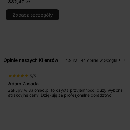
882,40 zł
Zobacz szczegóły
Opinie naszych Klientów
4.9 na 144 opinie w Google
keyboard_arrow_left
keyboard_arrow_right
Popr
Na
5/5
star
star
star
star
star
Adam Zasada
Zakupy w Salonled.pl to czysta przyjemność; duży wybór i
atrakcyjne ceny. Dziękuję za profesjonalne doradztwo!