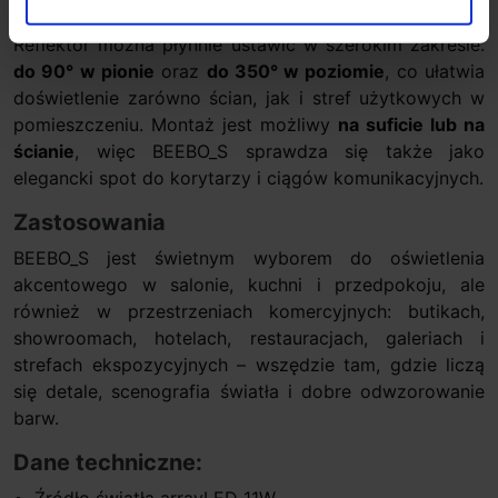
Regulowana głowica – swoboda ustawienia
Reflektor można płynnie ustawić w szerokim zakresie:
do 90° w pionie
oraz
do 350° w poziomie
, co ułatwia
doświetlenie zarówno ścian, jak i stref użytkowych w
pomieszczeniu. Montaż jest możliwy
na suficie lub na
ścianie
, więc BEEBO_S sprawdza się także jako
elegancki spot do korytarzy i ciągów komunikacyjnych.
Zastosowania
BEEBO_S jest świetnym wyborem do oświetlenia
akcentowego w salonie, kuchni i przedpokoju, ale
również w przestrzeniach komercyjnych: butikach,
showroomach, hotelach, restauracjach, galeriach i
strefach ekspozycyjnych – wszędzie tam, gdzie liczą
się detale, scenografia światła i dobre odwzorowanie
barw.
Dane techniczne:
Źródło światła arrayLED 11W