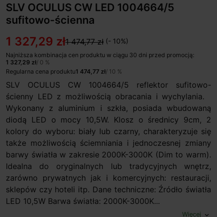
SLV OCULUS CW LED 1004664/5
sufitowo-ścienna
1 327,29 zł
1 474,77 zł
(- 10%)
Najniższa kombinacja cen produktu w ciągu 30 dni przed promocją:
1 327,29 zł
/ 0 %
Regularna cena produktu
1 474,77 zł
/ 10 %
SLV OCULUS CW 1004664/5 reflektor sufitowo-
ścienny LED z możliwością obracania i wychylania.
Wykonany z aluminium i szkła, posiada wbudowaną
diodą LED o mocy 10,5W. Klosz o średnicy 9cm, 2
kolory do wyboru: biały lub czarny, charakteryzuje się
także możliwością ściemniania i jednoczesnej zmiany
barwy światła w zakresie 2000K-3000K (Dim to warm).
Idealna do oryginalnych lub tradycyjnych wnętrz,
zarówno prywatnych jak i komercyjnych: restauracji,
sklepów czy hoteli itp. Dane techniczne: Źródło światła
LED 10,5W Barwa światła: 2000K-3000K...
Więcej
expand_more