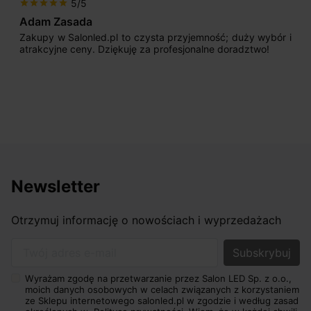
5/5
star
star
star
star
star
Adam Zasada
Zakupy w Salonled.pl to czysta przyjemność; duży wybór i
atrakcyjne ceny. Dziękuję za profesjonalne doradztwo!
Newsletter
Otrzymuj informację o nowościach i wyprzedażach
Twój adres e-mail
Wyrażam zgodę na przetwarzanie przez Salon LED Sp. z o.o.,
moich danych osobowych w celach związanych z korzystaniem
ze Sklepu internetowego salonled.pl w zgodzie i według zasad