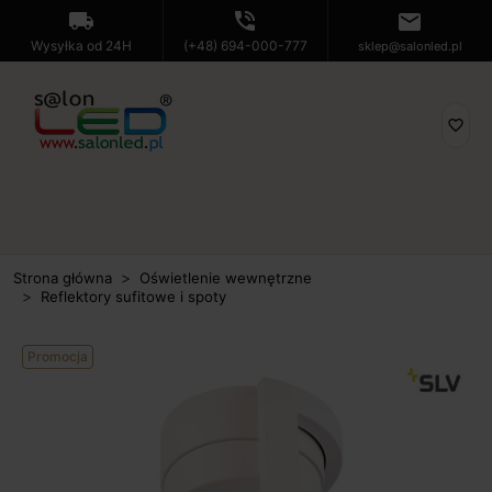
local_shipping
phone_in_talk
mail
Wysyłka od 24H
(+48) 694-000-777
sklep@salonled.pl
favorite_border
Strona główna
Oświetlenie wewnętrzne
Reflektory sufitowe i spoty
Promocja