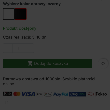
Wybierz kolor oprawy: czarny
biały
czarny
Produkt dostępny
Czas realizacji: 5-10 dni



Dodaj do koszyka
favorite_border
Darmowa dostawa od 1000pln. Szybkie płatności
online.