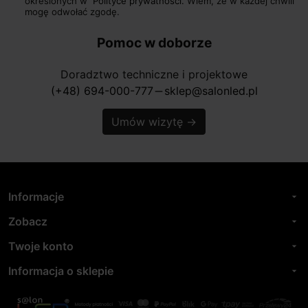
określonych w
Polityce prywatności.
Wiem, że w każdej chwili
mogę odwołać zgodę.
Pomoc w doborze
Doradztwo techniczne i projektowe
(+48) 694-000-777
sklep@salonled.pl
horizontal_rule
Umów wizytę
→
Informacje
arrow_drop_down
Zobacz
arrow_drop_down
Twoje konto
arrow_drop_down
Informacja o sklepie
arrow_drop_down