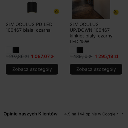
SLV OCULUS PD LED
SLV OCULUS
100467 biała, czarna
UP/DOWN 100467
kinkiet biały, czarny
LED 15W
1 207,86 zł
1 087,07 zł
1 439,10 zł
1 295,19 zł
Zobacz szczegóły
Zobacz szczegóły
Opinie naszych Klientów
4.9 na 144 opinie w Google
keyboard_arrow_left
keyboard_arrow_right
Popr
Na