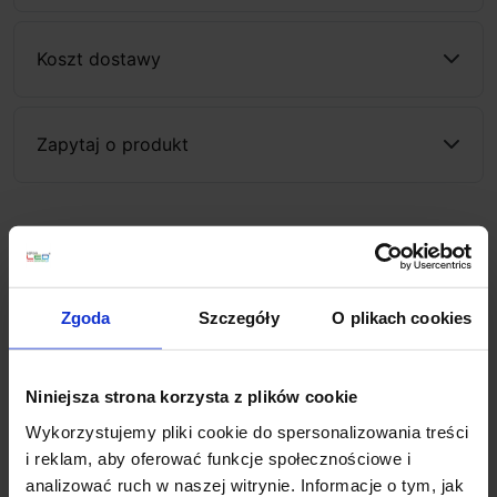
Koszt dostawy
Zapytaj o produkt
Opis
Zgoda
Szczegóły
O plikach cookies
SLV OCULUS CW 1004664/5 reflektor sufitowo-
ścienny LED z możliwością obracania i wychylania.
Wykonany z aluminium i szkła, posiada wbudowaną
Niniejsza strona korzysta z plików cookie
diodą LED o mocy 10,5W. Klosz o średnicy 9cm, 2
kolory do wyboru: biały lub czarny, charakteryzuje się
Wykorzystujemy pliki cookie do spersonalizowania treści
także możliwością ściemniania i jednoczesnej zmiany
i reklam, aby oferować funkcje społecznościowe i
barwy światła w zakresie 2000K-3000K (Dim to warm).
analizować ruch w naszej witrynie. Informacje o tym, jak