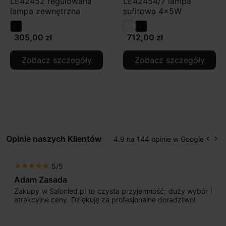
LE42452 regulowana
LE42454/7 lampa
lampa zewnętrzna
sufitowa 4x5W
305,00 zł
712,00 zł
Zobacz szczegóły
Zobacz szczegóły
Opinie naszych Klientów
4.9 na 144 opinie w Google
keyboard_arrow_left
keyboard_arrow_right
Popr
Na
5/5
star
star
star
star
star
Adam Zasada
Zakupy w Salonled.pl to czysta przyjemność; duży wybór i
atrakcyjne ceny. Dziękuję za profesjonalne doradztwo!