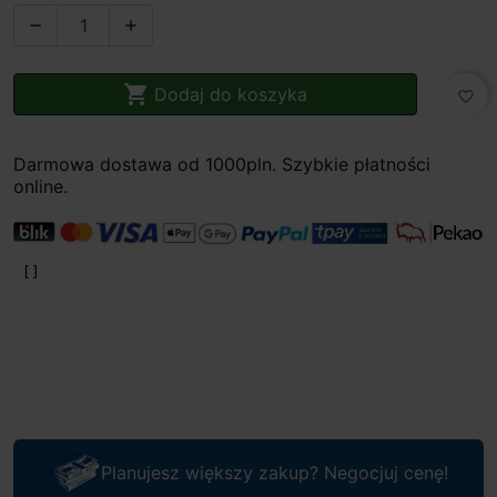



Dodaj do koszyka
favorite_border
Darmowa dostawa od 1000pln. Szybkie płatności
online.
Planujesz większy zakup? Negocjuj cenę!