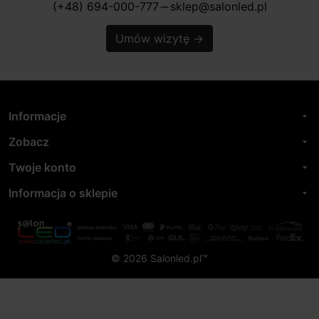
(+48) 694-000-777
sklep@salonled.pl
horizontal_rule
Umów wizytę
→
Informacje
arrow_drop_down
Zobacz
arrow_drop_down
Twoje konto
arrow_drop_down
Informacja o sklepie
arrow_drop_down
© 2026 Salonled.pl™