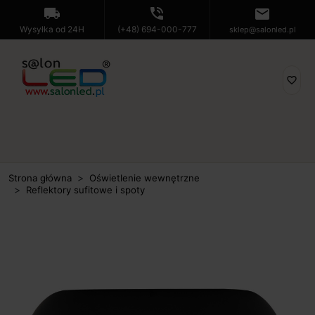
local_shipping
phone_in_talk
mail
Wysyłka od 24H
(+48) 694-000-777
sklep@salonled.pl
favorite_border
Strona główna
Oświetlenie wewnętrzne
Reflektory sufitowe i spoty