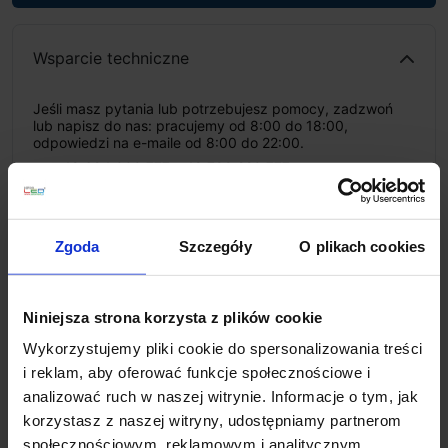
Wsparcie techniczne
Jeśli masz pytania lub potrzebujesz pomocy, zadzwoń
lub napisz do nas: pracujemy od 8:00 do 18:00,
odpowiedzi na e-maile od 8:00 do 22:00.
+48 694 000 777
,
+48 799 220 777
phone
sklep@salonled.pl
email
Zgoda
Szczegóły
O plikach cookies
Metody płatności
Niniejsza strona korzysta z plików cookie
Koszt dostawy
Wykorzystujemy pliki cookie do spersonalizowania treści
i reklam, aby oferować funkcje społecznościowe i
analizować ruch w naszej witrynie. Informacje o tym, jak
Zapytaj o produkt
korzystasz z naszej witryny, udostępniamy partnerom
społecznościowym, reklamowym i analitycznym.