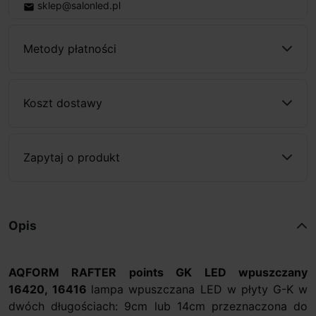
sklep@salonled.pl
email
Metody płatności
Koszt dostawy
Zapytaj o produkt
Opis
AQFORM RAFTER points GK LED wpuszczany
16420, 16416
lampa wpuszczana LED w płyty G-K w
dwóch długościach: 9cm lub 14cm przeznaczona do