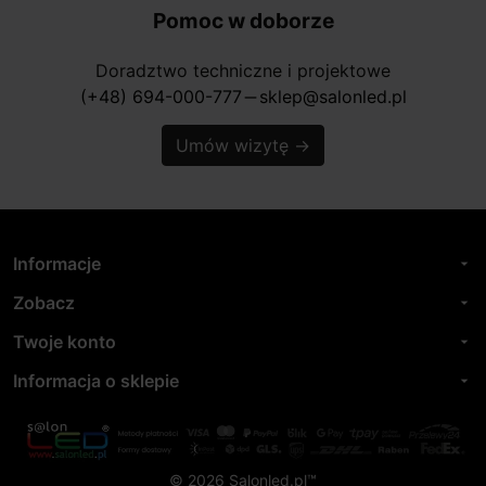
Pomoc w doborze
Doradztwo techniczne i projektowe
(+48) 694-000-777
sklep@salonled.pl
horizontal_rule
Umów wizytę
→
Informacje
arrow_drop_down
Zobacz
arrow_drop_down
Twoje konto
arrow_drop_down
Informacja o sklepie
arrow_drop_down
© 2026 Salonled.pl™