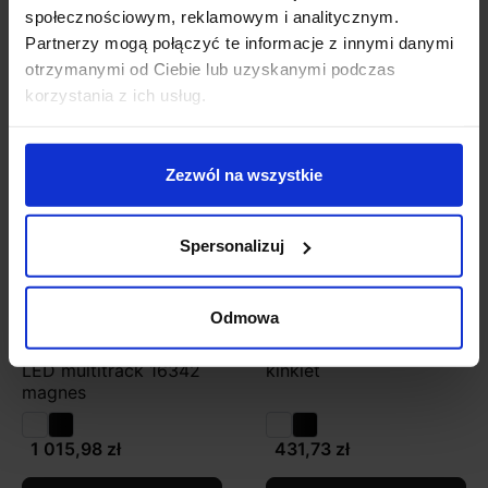
społecznościowym, reklamowym i analitycznym.
Partnerzy mogą połączyć te informacje z innymi danymi
otrzymanymi od Ciebie lub uzyskanymi podczas
Zobacz także
korzystania z ich usług.
Zezwól na wszystkie
Spersonalizuj
Odmowa
AQFORM RAFTER 29
AQFORM RAFTER LED
LED multitrack 16342
kinkiet
magnes
1 015,98 zł
431,73 zł