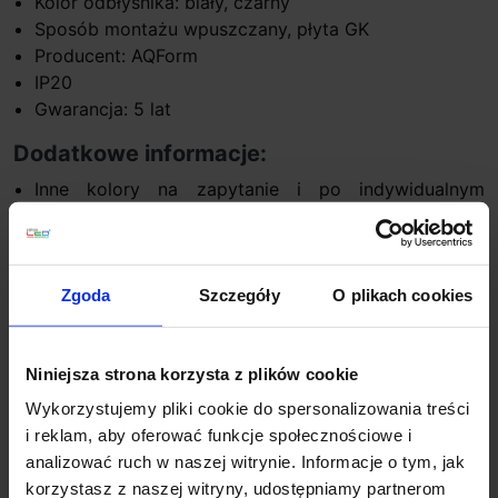
Kolor odbłyśnika: biały, czarny
Sposób montażu wpuszczany, płyta GK
Producent: AQForm
IP20
Gwarancja: 5 lat
Dodatkowe informacje:
Inne kolory na zapytanie i po indywidualnym
wyborze
Zawiera zintegrowane źródło światła
Zawiera zasilacz LED
Produkt przygotowywany na indywidualne
Zgoda
Szczegóły
O plikach cookies
zamówienie. Zgodnie z regulaminem sklepu, tego
typu towar nie podlega zwrotowi
Niniejsza strona korzysta z plików cookie
Ten produkt zawiera źródło światła o klasie
efektywności energetycznej F
Wykorzystujemy pliki cookie do spersonalizowania treści
i reklam, aby oferować funkcje społecznościowe i
analizować ruch w naszej witrynie. Informacje o tym, jak
Szczegóły produktu
korzystasz z naszej witryny, udostępniamy partnerom