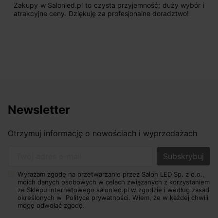
nled.pl to czysta przyjemność; duży wybór i
Jestem bardzo
y. Dziękuję za profesjonalne doradztwo!
początku uderz
sprzedającego. 
odpowiednio pok
nasze wymarzone
osiągnąć w przyzw
Newsletter
Otrzymuj informację o nowościach i wyprzedażach
Twój adres e-mail
Wyrażam zgodę na przetwarzanie przez Salon LED Sp. z o.o.,
moich danych osobowych w celach związanych z korzystaniem
ze Sklepu internetowego salonled.pl w zgodzie i według zasad
określonych w
Polityce prywatności.
Wiem, że w każdej chwili
mogę odwołać zgodę.