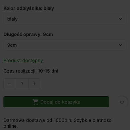
Kolor odbłyśnika: biały
Długość oprawy: 9cm
Produkt dostępny
Czas realizacji: 10-15 dni



Dodaj do koszyka
favorite_border
Darmowa dostawa od 1000pln. Szybkie płatności
online.