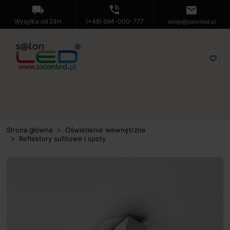
local_shipping
phone_in_talk
mail
Wysyłka od 24H
(+48) 694-000-777
sklep@salonled.pl
favorite_border
Strona główna
Oświetlenie wewnętrzne
Reflektory sufitowe i spoty