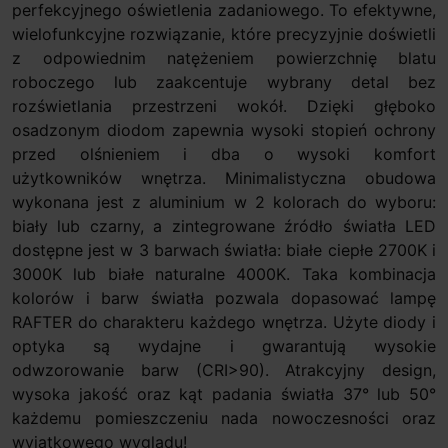
perfekcyjnego oświetlenia zadaniowego. To efektywne,
wielofunkcyjne rozwiązanie, które precyzyjnie doświetli
z odpowiednim natężeniem powierzchnię blatu
roboczego lub zaakcentuje wybrany detal bez
rozświetlania przestrzeni wokół. Dzięki głęboko
osadzonym diodom zapewnia wysoki stopień ochrony
przed olśnieniem i dba o wysoki komfort
użytkowników wnętrza. Minimalistyczna obudowa
wykonana jest z aluminium w 2 kolorach do wyboru:
biały lub czarny, a zintegrowane źródło światła LED
dostępne jest w 3 barwach światła: białe ciepłe 2700K i
3000K lub białe naturalne 4000K. Taka kombinacja
kolorów i barw światła pozwala dopasować lampę
RAFTER do charakteru każdego wnętrza. Użyte diody i
optyka są wydajne i gwarantują wysokie
odwzorowanie barw (CRI>90). Atrakcyjny design,
wysoka jakość oraz kąt padania światła 37° lub 50°
każdemu pomieszczeniu nada nowoczesności oraz
wyjątkowego wyglądu!