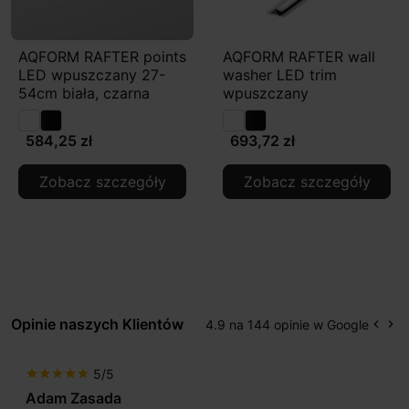
AQFORM RAFTER points
AQFORM RAFTER wall
LED wpuszczany 27-
washer LED trim
54cm biała, czarna
wpuszczany
584,25 zł
693,72 zł
Zobacz szczegóły
Zobacz szczegóły
Opinie naszych Klientów
4.9 na 144 opinie w Google
keyboard_arrow_left
keyboard_arrow_right
Popr
Na
5/5
star
star
star
star
star
a
Max777