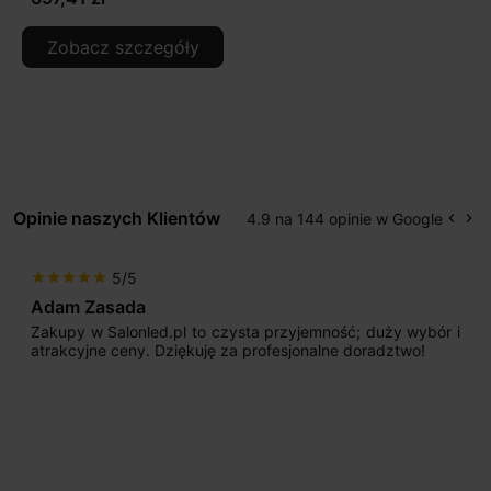
Zobacz szczegóły
Opinie naszych Klientów
4.9 na 144 opinie w Google
keyboard_arrow_left
keyboard_arrow_right
Popr
Na
5/5
star
star
star
star
star
Adam Zasada
Zakupy w Salonled.pl to czysta przyjemność; duży wybór i
atrakcyjne ceny. Dziękuję za profesjonalne doradztwo!