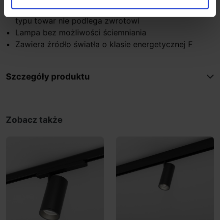
zamówienie. Zgodnie z regulaminem sklepu, tego
typu towar nie podlega zwrotowi
Lampa bez możliwości ściemniania
Zawiera źródło światła o klasie energetycznej F
Szczegóły produktu
Zobacz także