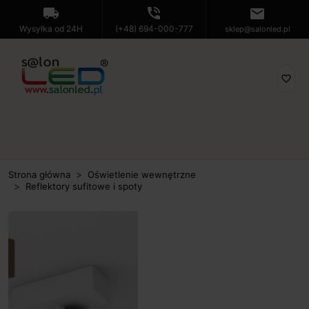
local_shipping
phone_in_talk
mail
Wysyłka od 24H
(+48) 694-000-777
sklep@salonled.pl
favorite_border
Strona główna
Oświetlenie wewnętrzne
Reflektory sufitowe i spoty