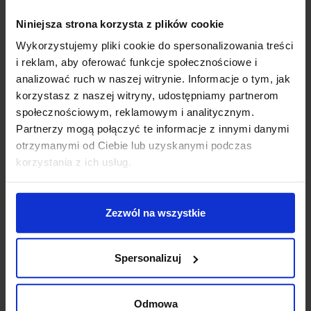
Źródło światła: LED 9,5W, zintegrowane
Strumień światła 2700K-830lm, 3000K-880lm,
Niniejsza strona korzysta z plików cookie
4000K-960lm
Wykorzystujemy pliki cookie do spersonalizowania treści
Temperatura barwy światła: biała ciepła 2700K-
i reklam, aby oferować funkcje społecznościowe i
3000K, biała naturalna 4000K
analizować ruch w naszej witrynie. Informacje o tym, jak
Kąt świecenia: ustawiany 20-50°
korzystasz z naszej witryny, udostępniamy partnerom
Średnica klosza 6cm
społecznościowym, reklamowym i analitycznym.
Wysokość max 20,4cm
Partnerzy mogą połączyć te informacje z innymi danymi
Klasa szczelności IP20
otrzymanymi od Ciebie lub uzyskanymi podczas
Napięcie 230V
korzystania z ich usług.
Materiał aluminium
Kolory: czarny, biały
Sposób montażu natynkowy sufit
Zezwól na wszystkie
Producent: Aquaform
Gwarancja: 5 lat
Spersonalizuj
Dodatkowe informacje:
Zawiera zintegrowane źródło światła i zasilacz
Odmowa
Produkt przygotowywany na indywidualne