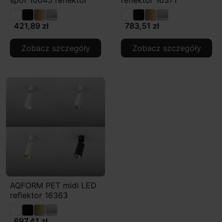
421,89 zł
783,51 zł
Zobacz szczegóły
Zobacz szczegóły
AQFORM PET midi LED
reflektor 16363
697,41 zł