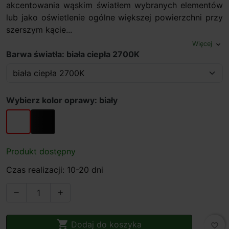
akcentowania wąskim światłem wybranych elementów
lub jako oświetlenie ogólne większej powierzchni przy
szerszym kącie...
Więcej
expand_more
Barwa światła: biała ciepła 2700K
Wybierz kolor oprawy: biały
biały
czarny
Produkt dostępny
Czas realizacji: 10-20 dni



Dodaj do koszyka
favorite_border