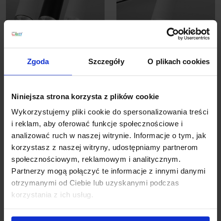
Zgoda
Szczegóły
O plikach cookies
AQFORM PET maxi LED
AQFORM PET maxi LED
reflektor 16371
track 3-fazowy 16370
Niniejsza strona korzysta z plików cookie
783,51 zł
761,37 zł
Wykorzystujemy pliki cookie do spersonalizowania treści
i reklam, aby oferować funkcje społecznościowe i
Zobacz szczegóły
Zobacz szczegóły
analizować ruch w naszej witrynie. Informacje o tym, jak
korzystasz z naszej witryny, udostępniamy partnerom
społecznościowym, reklamowym i analitycznym.
Partnerzy mogą połączyć te informacje z innymi danymi
otrzymanymi od Ciebie lub uzyskanymi podczas
korzystania z ich usług.