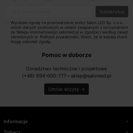
Twój adres e-mail
Wyrażam zgodę na przetwarzanie przez Salon LED Sp. z o.o.,
moich danych osobowych w celach związanych z korzystaniem
ze Sklepu internetowego salonled.pl w zgodzie i według zasad
określonych w
Polityce prywatności.
Wiem, że w każdej chwili
mogę odwołać zgodę.
Pomoc w doborze
Doradztwo techniczne i projektowe
(+48) 694-000-777
sklep@salonled.pl
horizontal_rule
Umów wizytę
→
Informacje
arrow_drop_down
Zobacz
arrow_drop_down