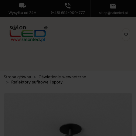
local_shipping
phone_in_talk
mail
Wysyłka od 24H
(+48) 694-000-777
sklep@salonled.pl
favorite_border
Strona główna
Oświetlenie wewnętrzne
Reflektory sufitowe i spoty