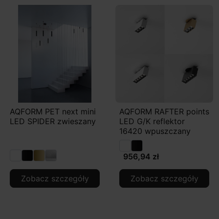
AQFORM PET next mini
AQFORM RAFTER points
LED SPIDER zwieszany
LED G/K reflektor
16420 wpuszczany
956,94 zł
Zobacz szczegóły
Zobacz szczegóły