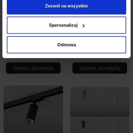
Zezwól na wszystkie
Spersonalizuj
AQFORM PET midi LED
AQFORM PET midi LED
natynkowy 46962/3
reflektor 16363
tuba 12cm, 20cm
Odmowa
507,99 zł
697,41 zł
Zobacz szczegóły
Zobacz szczegóły