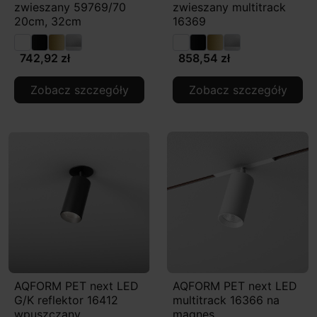
zwieszany 59769/70
zwieszany multitrack
20cm, 32cm
16369
742,92 zł
858,54 zł
Zobacz szczegóły
Zobacz szczegóły
AQFORM PET next LED
AQFORM PET next LED
G/K reflektor 16412
multitrack 16366 na
wpuszczany
magnes