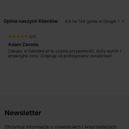
Opinie naszych Klientów
4.9 na 144 opinie w Google
keyboard_arrow_left
keyboard_arrow_right
Popr
Na
5/5
star
star
star
star
star
Max777
mność; duży wybór i
Jestem bardzo zadowolony. Przede
alne doradztwo!
początku uderzyło mnie profesjona
sprzedającego. Pan ma duże doświadcz
odpowiednio pokierować i doradzić dzi
nasze wymarzone oświetlenie. Dodatkow
osiągnąć w przyzwoitych pieniądzach.
Newsletter
Otrzymuj informację o nowościach i wyprzedażach