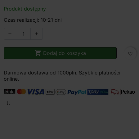
Produkt dostępny
Czas realizacji: 10-21 dni



Dodaj do koszyka
favorite_border
Darmowa dostawa od 1000pln. Szybkie płatności
online.