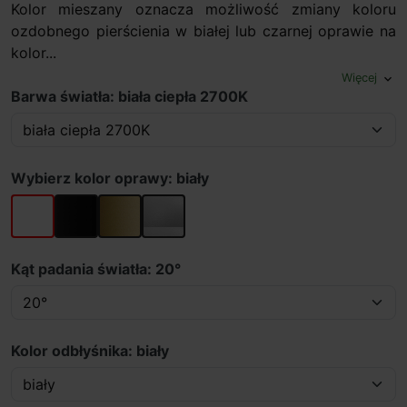
Kolor mieszany oznacza możliwość zmiany koloru
ozdobnego pierścienia w białej lub czarnej oprawie na
kolor...
Więcej
expand_more
Barwa światła: biała ciepła 2700K
Wybierz kolor oprawy: biały
biały
czarny
złoty
szary
Kąt padania światła: 20°
Kolor odbłyśnika: biały