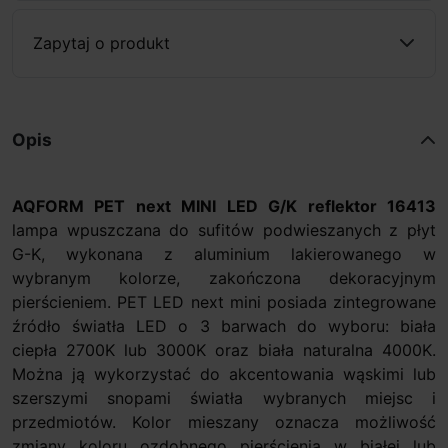
Zapytaj o produkt
Opis
AQFORM
PET next MINI LED G/K reflektor 16413
lampa wpuszczana do sufitów podwieszanych z płyt
G-K, wykonana z aluminium lakierowanego w
wybranym kolorze, zakończona dekoracyjnym
pierścieniem. PET LED next mini posiada zintegrowane
źródło światła LED o 3 barwach do wyboru: biała
ciepła 2700K lub 3000K oraz biała naturalna 4000K.
Można ją wykorzystać do akcentowania wąskimi lub
szerszymi snopami światła wybranych miejsc i
przedmiotów. Kolor mieszany oznacza możliwość
zmiany koloru ozdobnego pierścienia w białej lub