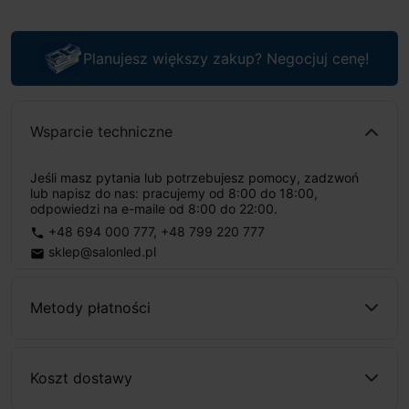
Planujesz większy zakup? Negocjuj cenę!
Wsparcie techniczne
Jeśli masz pytania lub potrzebujesz pomocy, zadzwoń
lub napisz do nas: pracujemy od 8:00 do 18:00,
odpowiedzi na e-maile od 8:00 do 22:00.
+48 694 000 777
,
+48 799 220 777
phone
sklep@salonled.pl
email
Metody płatności
Koszt dostawy