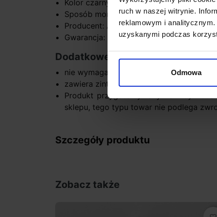
Kolor czarny, biały, złoty, szary
ruch w naszej witrynie. Inf
Sposób montażu sufit
reklamowym i analitycznym. 
Producent: Aquaform
uzyskanymi podczas korzysta
Gwarancja: 5 lat
Dodatkowe informacje:
nie wymaga zasilacza LED
Odmowa
zawiera zintegrowane źródło światła
Produkt przygotowywany na indywidual
sklepu, tego typu towar nie podlega zwr
Szczegóły produktu
Zobacz także