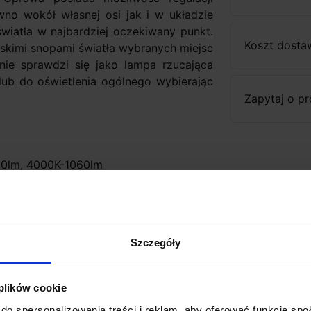
no wokół własnej osi jak i w układzie
wiatła w najbardziej oczekiwany punkt.
Koszt dosta
kimi snopami światła wybranych miejsc
nie sprawdzi się jako lampa rzucająca
 lub do oświetlenia ogólnego wybierając
Zapytaj o p
90lm, 4000K-1060lm
 2700K-3000K, biała naturalna 4000K
Szczegóły
 plików cookie
do spersonalizowania treści i reklam, aby oferować funkcje sp