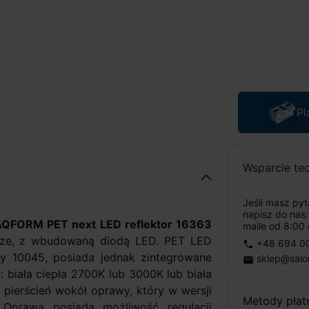
Pl
Wsparcie te
Jeśli masz py
napisz do nas
AQFORM PET next LED reflektor 16363
maile od 8:00 
rze, z wbudowaną diodą LED. PET LED
+48 694 0
phone
wy 10045, posiada jednak zintegrowane
sklep@salo
email
 biała ciepła 2700K lub 3000K lub biała
pierścień wokół oprawy, który w wersji
Metody płat
Oprawa posiada możliwość regulacji