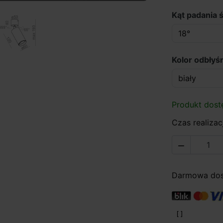
Kąt padania ś
Kolor odbłyśn
Produkt dost
Czas realizacj

Darmowa dost