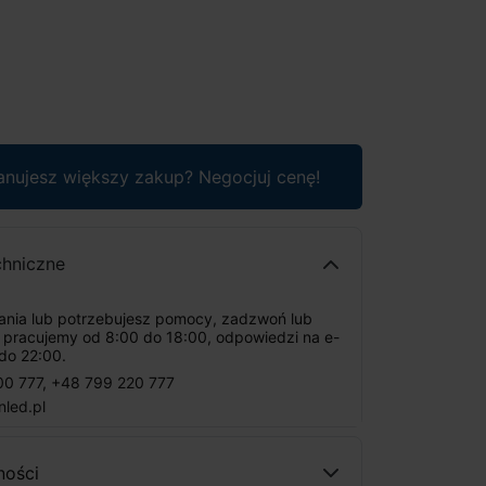
anujesz większy zakup? Negocjuj cenę!
chniczne
tania lub potrzebujesz pomocy, zadzwoń lub
: pracujemy od 8:00 do 18:00, odpowiedzi na e-
do 22:00.
00 777
,
+48 799 220 777
nled.pl
ności