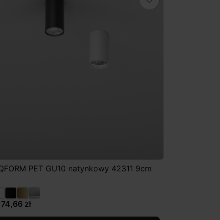
favorite_border
QFORM PET GU10 natynkowy 42311 9cm
174,66 zł