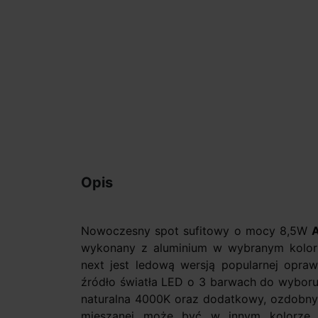
Opis
Nowoczesny spot sufitowy o mocy 8,5W
wykonany z aluminium w wybranym kolo
next jest ledową wersją popularnej opra
źródło światła LED o 3 barwach do wyboru:
naturalna 4000K oraz dodatkowy, ozdobny 
mieszanej może być w innym kolorze. 