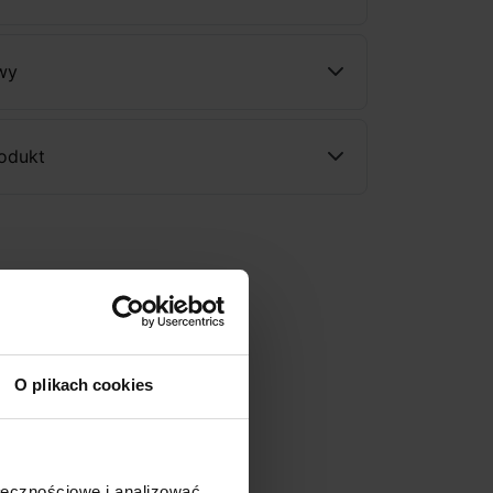
wy
rodukt
O plikach cookies
ołecznościowe i analizować