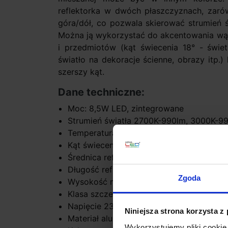
reflektorka w dwóch płaszczyznach, zarów
góra/dół, co pozwala skierować strumień ś
Można ją wykorzystać do akcentowania wąs
i przedmiotów (kąt świecenia 18° - świet
światło na dekoracje ścienne, obrazy itp.)
szerszy kąt.
Dane techniczne:
Moc: 8,5W LED, zintegrowane
Strumień światła 2700K-990lm, 3000K-9
Temperatura barwy światła: biała ciepła
Kąt świecenia: 18°, 35°
Średnica reflektora 6cm
Długość reflektora 12cm
Zgoda
Wysokość max 19,3cm
Klasa szczelności IP20
Napięcie 230V
Niniejsza strona korzysta z
Materiał aluminium
Wykorzystujemy pliki cookie 