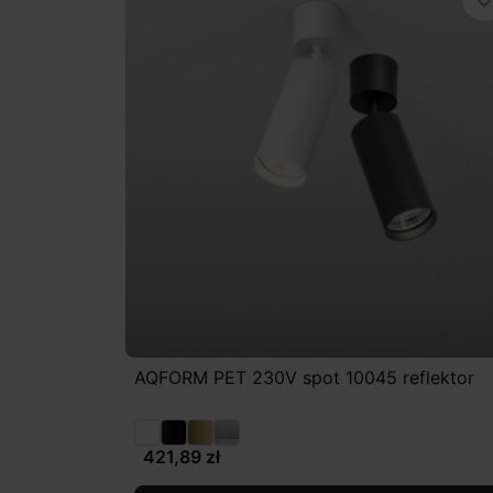
favorite_border
AQFORM PET 230V spot 10045 reflektor
421,89 zł