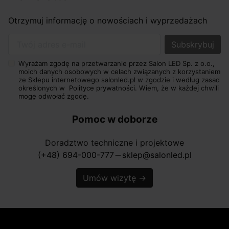
Otrzymuj informację o nowościach i wyprzedażach
Twój adres e-mail
Wyrażam zgodę na przetwarzanie przez Salon LED Sp. z o.o.,
moich danych osobowych w celach związanych z korzystaniem
ze Sklepu internetowego salonled.pl w zgodzie i według zasad
określonych w
Polityce prywatności.
Wiem, że w każdej chwili
mogę odwołać zgodę.
Pomoc w doborze
Doradztwo techniczne i projektowe
(+48) 694-000-777
sklep@salonled.pl
horizontal_rule
Umów wizytę
→