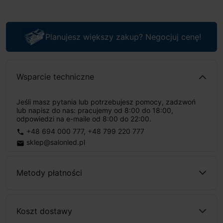
Planujesz większy zakup? Negocjuj cenę!
Wsparcie techniczne
Jeśli masz pytania lub potrzebujesz pomocy, zadzwoń
lub napisz do nas: pracujemy od 8:00 do 18:00,
odpowiedzi na e-maile od 8:00 do 22:00.
+48 694 000 777
,
+48 799 220 777
phone
sklep@salonled.pl
email
Metody płatności
Koszt dostawy