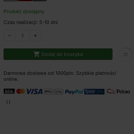
Produkt dostępny
Czas realizacji: 5-10 dni



Dodaj do koszyka
favorite_border
Darmowa dostawa od 1000pln. Szybkie płatności
online.