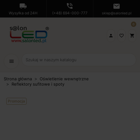
local_shipping
phone_in_talk
mail
Wysyłka od 24H
(+48) 694-000-777
sklep@salonled.pl
0

favorite_border
shopping_cart
menu
Strona główna
Oświetlenie wewnętrzne
Reflektory sufitowe i spoty
Promocja