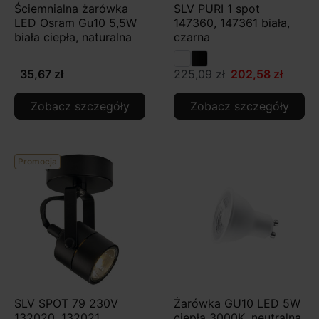
Ściemnialna żarówka
SLV PURI 1 spot
LED Osram Gu10 5,5W
147360, 147361 biała,
biała ciepła, naturalna
czarna
35,67 zł
225,09 zł
202,58 zł
Zobacz szczegóły
Zobacz szczegóły
Promocja
SLV SPOT 79 230V
Żarówka GU10 LED 5W
132020, 132021,
ciepła 3000K, neutralna