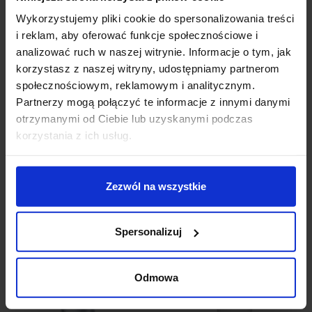
Wykorzystujemy pliki cookie do spersonalizowania treści
Dodatkowe informacje:
i reklam, aby oferować funkcje społecznościowe i
oprawa nie posiada źródeł światła w komplecie
analizować ruch w naszej witrynie. Informacje o tym, jak
zalecane stosowanie żarówek LED
korzystasz z naszej witryny, udostępniamy partnerom
waga 0,32kg
społecznościowym, reklamowym i analitycznym.
Partnerzy mogą połączyć te informacje z innymi danymi
otrzymanymi od Ciebie lub uzyskanymi podczas
Szczegóły produktu
korzystania z ich usług.
Zobacz także
Zezwól na wszystkie
Spersonalizuj
Odmowa