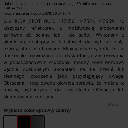
Najniższa kombinacja cen produktu w ciągu 30 dni przed promocją:
338,74 zł
/ 0 %
Regularna cena produktu
376,38 zł
/ 10 %
SLV INDA SPOT GU10 147550, 147551, 147559 to
klasyczny reflektorek z możliwością mocowania
zarówno do ściany, jak i do sufitu. Wykonany z
aluminium, dostępny w 3 kolorach do wyboru: biały,
czarny, alu szczotkowane. Minimalistyczny reflektor to
doskonałe rozwiązanie do dyskretnego zastosowania
w ponadczasowym otoczeniu, modny kolor bordowy
będzie doskonałym akcentem na tle czerni lub
ciemnego otoczenia jako przyciągający uwagę.
Obracana i regulowana głowica sprawia, że można te
oprawy wykorzystać do oświetlenia głównego lub
akcentowania snopami...
Więcej
expand_more
Wybierz kolor oprawy: czarny
biały
czarny
alu szczotkowane