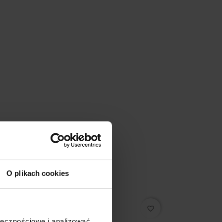
O plikach cookies
favorite_border
ołecznościowe i analizować