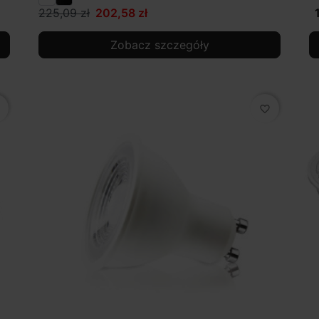
225,09 zł
202,58 zł
Zobacz szczegóły
favorite_border