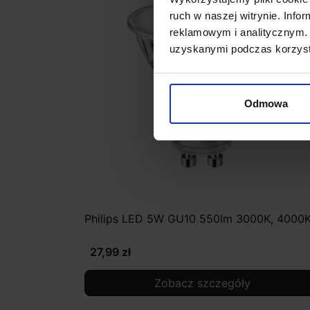
ruch w naszej witrynie. Inf
reklamowym i analitycznym. 
uzyskanymi podczas korzysta
Odmowa
Philips LED 5W GU10 550lm 3000K, 4000
27,99 zł
Zobacz szczegóły