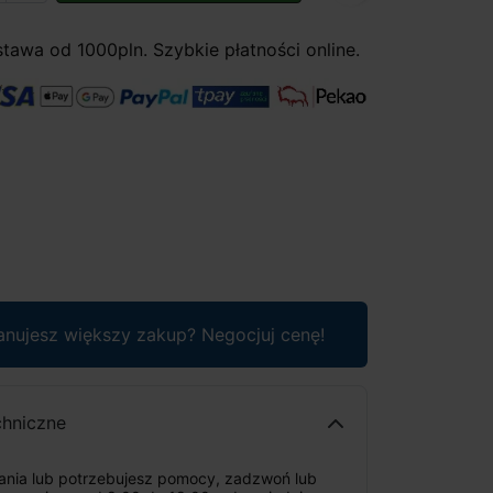
awa od 1000pln. Szybkie płatności online.
anujesz większy zakup? Negocjuj cenę!
chniczne
tania lub potrzebujesz pomocy, zadzwoń lub