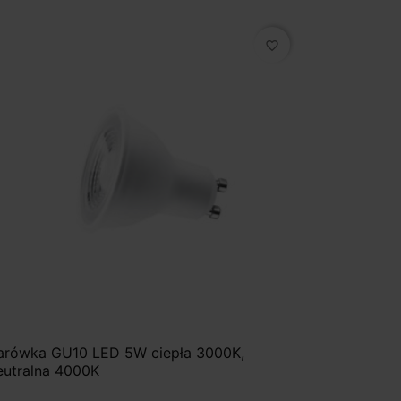
favorite_border
arówka GU10 LED 5W ciepła 3000K,
eutralna 4000K