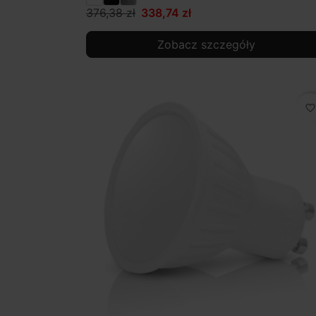
376,38 zł
338,74 zł
Zobacz szczegóły
favorite_border