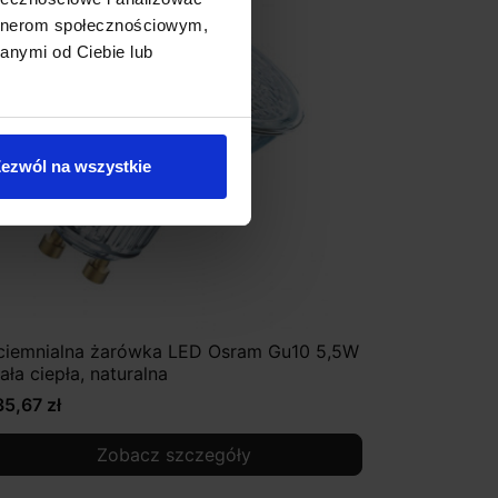
artnerom społecznościowym,
anymi od Ciebie lub
ezwól na wszystkie
ciemnialna żarówka LED Osram Gu10 5,5W
iała ciepła, naturalna
35,67 zł
Zobacz szczegóły