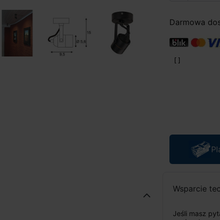
Darmowa dost
Pl
Wsparcie te
Jeśli masz py