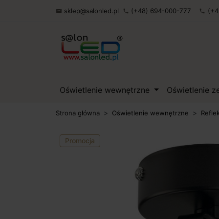
sklep@salonled.pl
(+48) 694-000-777
(+4

phone
phone
Oświetlenie wewnętrzne
Oświetlenie 
Strona główna
Oświetlenie wewnętrzne
Refle
Promocja