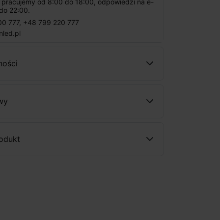
: pracujemy od 8:00 do 18:00, odpowiedzi na e-
do 22:00.
00 777
,
+48 799 220 777
nled.pl
ności
wy
rodukt