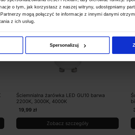
ormacje o tym, jak korzystasz z naszej witryny, udostępniamy p
Partnerzy mogą połączyć te informacje z innymi danymi otrzym
nia z ich usług.
Spersonalizuj
Z
K
Ściemnialna żarówka LED GU10 barwa
Ś
2200K, 3000K, 4000K
b
19,99 zł
Zobacz szczegóły