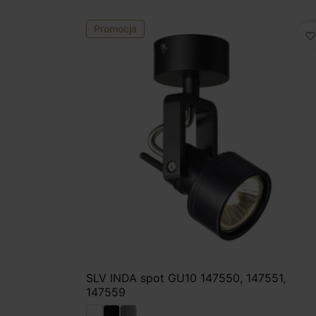
Promocja
favorite_border
SLV INDA spot GU10 147550, 147551,
147559