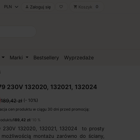
0
Zaloguj się
Koszyk

favorite_border
shopping_cart
D
Marki
Bestsellery
Wyprzedaże
4
79 230V 132020, 132021, 132024
ł
189,42 zł
(- 10%)
acja cen produktu w ciągu 30 dni przed promocją:
roduktu
189,42 zł
/ 10 %
 230V 132020, 132021, 132024 to prosty
z możliwością montażu zarówno do ściany,