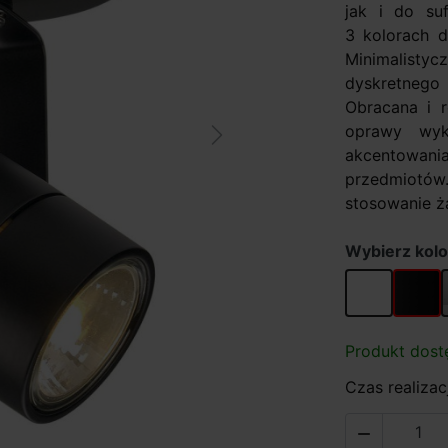
jak i do su
3 kolorach d
Minimalisty
dyskretnego
Obracana i 
oprawy wyk
Next
akcentowani
przedmiotó
stosowanie ż
Wybierz kolo
biały
czarny
Produkt dost
Czas realizacj
