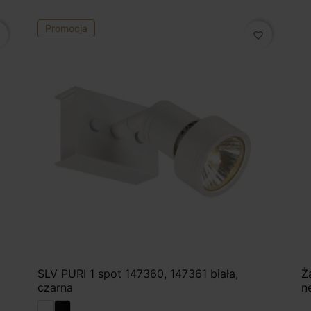
Promocja
favorite_border
SLV PURI 1 spot 147360, 147361 biała,
Ż
czarna
n