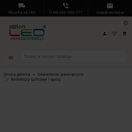
local_shipping
phone_in_talk
mail
Wysyłka od 24H
(+48) 694-000-777
sklep@salonled.pl
0

favorite_border
shopping_cart
menu
Strona główna
Oświetlenie wewnętrzne
Reflektory sufitowe i spoty