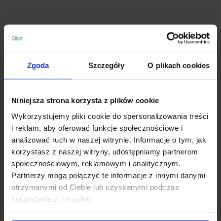
Opis
Zgoda
Szczegóły
O plikach cookies
Zyli LED IP44 spot 3x10W biały/chrom to elegancka
listwa sufitowa z 3 reflektorkami firmy Paulmann.
Metalowa lampa wykończona jest w chromie z
Niniejsza strona korzysta z plików cookie
kloszami koloru białego, może być montowana na
Wykorzystujemy pliki cookie do spersonalizowania treści
suficie lub ścianie. Przystosowana jest do źródeł
i reklam, aby oferować funkcje społecznościowe i
światła typu GU10, które to pozwalają zaoszczędzić
analizować ruch w naszej witrynie. Informacje o tym, jak
nawet do 90% energii i tym samym zmniejszyć
korzystasz z naszej witryny, udostępniamy partnerom
rachunki za prąd. Lampa doskonale sprawdzi się jako
społecznościowym, reklamowym i analitycznym.
oświetlenie łazienkowe, dzięki stopniu ochrony IP44
Partnerzy mogą połączyć te informacje z innymi danymi
jest odporna na wilgoć.
otrzymanymi od Ciebie lub uzyskanymi podczas
Parametry techniczne:
korzystania z ich usług.
Gwarancja 5lat