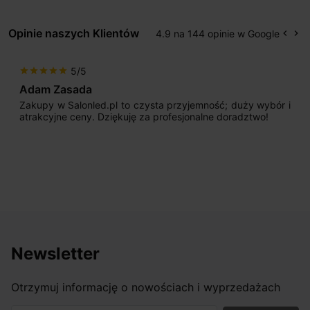
Opinie naszych Klientów
4.9 na 144 opinie w Google
keyboard_arrow_left
keyboard_arrow_right
Popr
Na
5/5
star
star
star
star
star
Adam Zasada
Zakupy w Salonled.pl to czysta przyjemność; duży wybór i
atrakcyjne ceny. Dziękuję za profesjonalne doradztwo!
Newsletter
Otrzymuj informację o nowościach i wyprzedażach