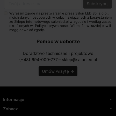
Twój adres e-mail
Wyrażam zgodę na przetwarzanie przez Salon LED Sp. z o.o.,
moich danych osobowych w celach związanych z korzystaniem
ze Sklepu internetowego salonled.pl w zgodzie i według zasad
określonych w
Polityce prywatności.
Wiem, że w każdej chwili
mogę odwołać zgodę.
Pomoc w doborze
Doradztwo techniczne i projektowe
(+48) 694-000-777
sklep@salonled.pl
horizontal_rule
Umów wizytę
→
Informacje
arrow_drop_down
Zobacz
arrow_drop_down