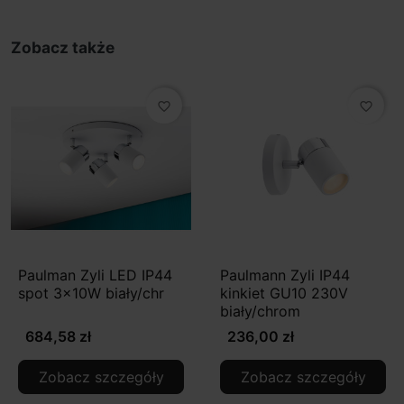
Zobacz także
favorite_border
favorite_border
Paulman Zyli LED IP44
Paulmann Zyli IP44
spot 3x10W biały/chr
kinkiet GU10 230V
biały/chrom
684,58 zł
236,00 zł
Zobacz szczegóły
Zobacz szczegóły