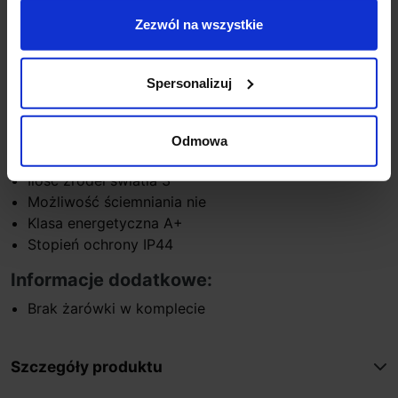
Materiał metal
Zezwól na wszystkie
Kolor biały/chrom
Wysokość 11cm
Szerokość 60cm
Spersonalizuj
Głębokość 7cm
Moc jednego punktu 10W
Trzonek GU10
Odmowa
Napięcie 230V
Ilość źródeł światła 3
Możliwość ściemniania nie
Klasa energetyczna A+
Stopień ochrony IP44
Informacje dodatkowe:
Brak żarówki w komplecie
Szczegóły produktu