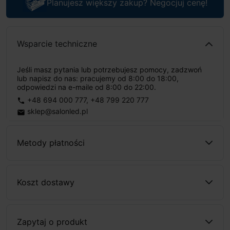
Planujesz większy zakup? Negocjuj cenę!
Wsparcie techniczne
Jeśli masz pytania lub potrzebujesz pomocy, zadzwoń
lub napisz do nas: pracujemy od 8:00 do 18:00,
odpowiedzi na e-maile od 8:00 do 22:00.
+48 694 000 777
,
+48 799 220 777
phone
sklep@salonled.pl
email
Metody płatności
Koszt dostawy
Zapytaj o produkt