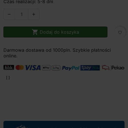
Czas realizacji: 5-8 dni



Dodaj do koszyka
favorite_border
Darmowa dostawa od 1000pln. Szybkie płatności
online.