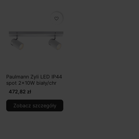
favorite_border
Paulmann Zyli LED IP44
spot 2x10W biały/chr
472,82 zł
Zobacz szczegóły