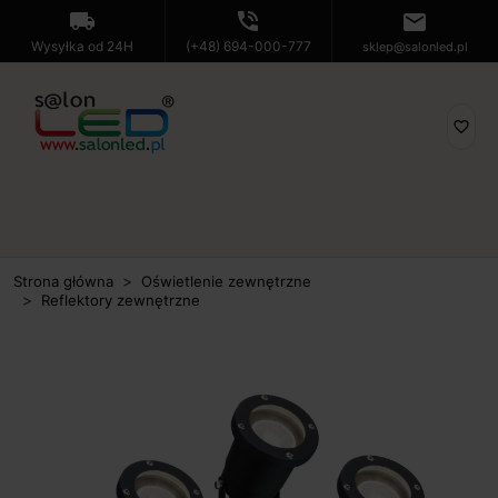
local_shipping
phone_in_talk
mail
Wysyłka od 24H
(+48) 694-000-777
sklep@salonled.pl
favorite_border
Strona główna
Oświetlenie zewnętrzne
Reflektory zewnętrzne