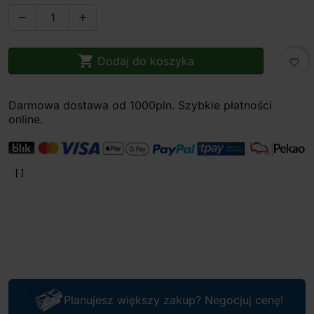



Dodaj do koszyka
favorite_border
Darmowa dostawa od 1000pln. Szybkie płatności
online.
Planujesz większy zakup? Negocjuj cenę!