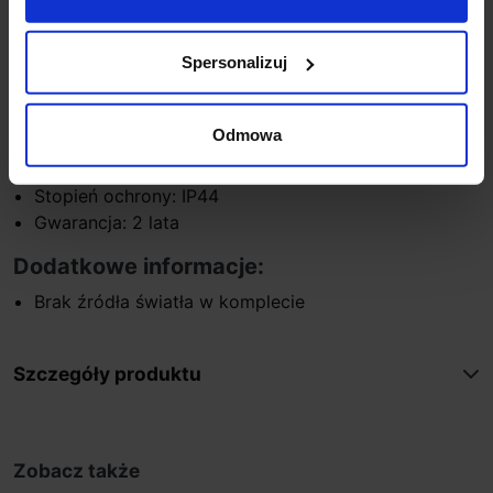
Strumień świetlny: 3x230lm
0
Kąt wiązki: 38
Wysokość: 32 cm
Spersonalizuj
Średnica 9,2 cm
Materiał: Aluminium
Odmowa
Kolor: Czarny
Montaż: Podłoże
Stopień ochrony: IP44
Gwarancja: 2 lata
Dodatkowe informacje:
Brak źródła światła w komplecie
Szczegóły produktu
Zobacz także