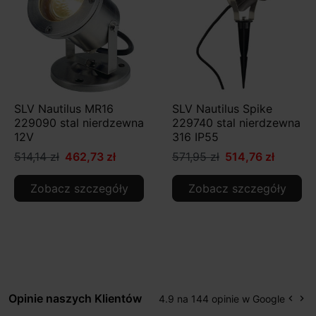
SLV Nautilus MR16
SLV Nautilus Spike
229090 stal nierdzewna
229740 stal nierdzewna
12V
316 IP55
514,14 zł
462,73 zł
571,95 zł
514,76 zł
Zobacz szczegóły
Zobacz szczegóły
Opinie naszych Klientów
4.9 na 144 opinie w Google
keyboard_arrow_left
keyboard_arrow_right
Popr
Na