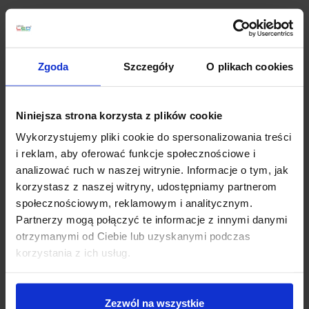
Opis
Zgoda
Szczegóły
O plikach cookies
Paulmann Line Garden Spot 988.97
to zestaw 3
reflektorów zewnętrznych wykonanych z aluminium, w
Niniejsza strona korzysta z plików cookie
kolorze czarnym. Oprawy przeznaczone są zarówno
do montażu w podłożu, a także mogą funkcjonować
Wykorzystujemy pliki cookie do spersonalizowania treści
jako reflektory natynkowe, bez użycia kolca. Źródłem
i reklam, aby oferować funkcje społecznościowe i
światła są żarówki LED GU10 o mocy 3,5W. Idealne do
analizować ruch w naszej witrynie. Informacje o tym, jak
oświetlenia zieleni w ogrodzie, a także fasad domów
korzystasz z naszej witryny, udostępniamy partnerom
lub tarasów.
społecznościowym, reklamowym i analitycznym.
Partnerzy mogą połączyć te informacje z innymi danymi
Dane techniczne:
otrzymanymi od Ciebie lub uzyskanymi podczas
Rodzaj źródła światła: 3 x GU10 LED
korzystania z ich usług.
Moc: 3,5W
Napięcie: 230
Barwa światła: 3000K (biała ciepła)
Zezwól na wszystkie