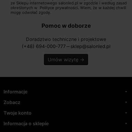
ze Sklepu internetowego salonled.pl w zgodzie i według zasad
określonych w
Polityce prywatności.
Wiem, że w każdej chwili
mogę odwołać zgodę.
Pomoc w doborze
Doradztwo techniczne i projektowe
(+48) 694-000-777
sklep@salonled.pl
horizontal_rule
Umów wizytę
→
Informacje
arrow_drop_down
Zobacz
arrow_drop_down
Twoje konto
arrow_drop_down
Informacja o sklepie
arrow_drop_down