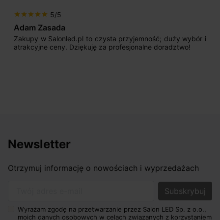
5/5
star
star
star
star
star
Adam Zasada
Zakupy w Salonled.pl to czysta przyjemność; duży wybór i
atrakcyjne ceny. Dziękuję za profesjonalne doradztwo!
Newsletter
Otrzymuj informację o nowościach i wyprzedażach
Twój adres e-mail
Wyrażam zgodę na przetwarzanie przez Salon LED Sp. z o.o.,
moich danych osobowych w celach związanych z korzystaniem