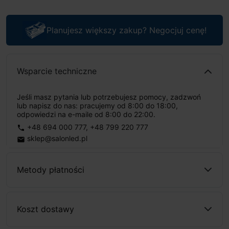
Planujesz większy zakup? Negocjuj cenę!
Wsparcie techniczne
Jeśli masz pytania lub potrzebujesz pomocy, zadzwoń
lub napisz do nas: pracujemy od 8:00 do 18:00,
odpowiedzi na e-maile od 8:00 do 22:00.
+48 694 000 777
,
+48 799 220 777
phone
sklep@salonled.pl
email
Metody płatności
Koszt dostawy