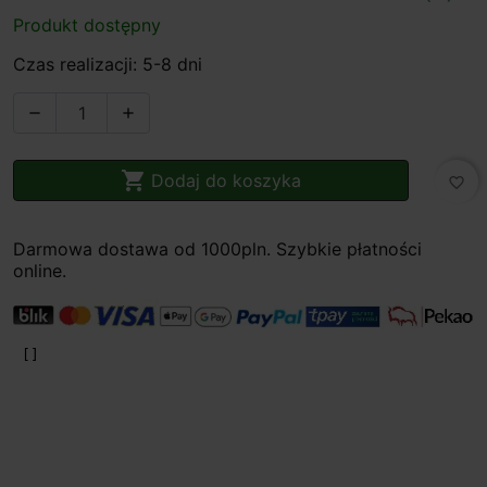
Produkt dostępny
Czas realizacji: 5-8 dni



Dodaj do koszyka
favorite_border
Darmowa dostawa od 1000pln. Szybkie płatności
online.