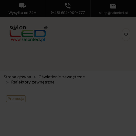
local_shipping
phone_in_talk
mail
Wysyłka od 24H
(+48) 694-000-777
sklep@salonled.pl
favorite_border
Strona główna
Oświetlenie zewnętrzne
Reflektory zewnętrzne
Promocja