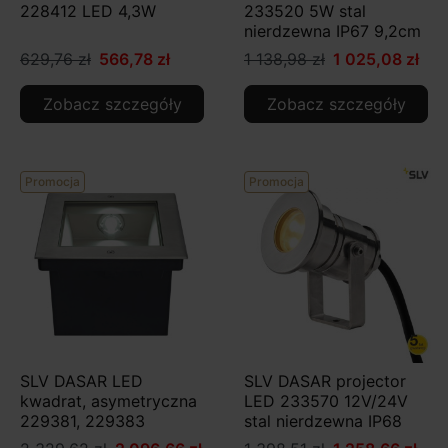
228412 LED 4,3W
233520 5W stal
nierdzewna IP67 9,2cm
629,76 zł
566,78 zł
1 138,98 zł
1 025,08 zł
Zobacz szczegóły
Zobacz szczegóły
Promocja
Promocja
SLV DASAR LED
SLV DASAR projector
kwadrat, asymetryczna
LED 233570 12V/24V
229381, 229383
stal nierdzewna IP68