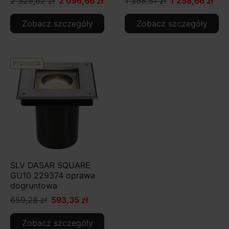
2 329,62 zł
2 096,66 zł
1 398,51 zł
1 258,66 zł
Zobacz szczegóły
Zobacz szczegóły
Promocja
SLV DASAR SQUARE
GU10 229374 oprawa
dogruntowa
659,28 zł
593,35 zł
Zobacz szczegóły