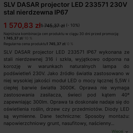
SLV DASAR projector LED 233571 230V
stal nierdzewna IP67
1 570,83 zł
1 745,37 zł
(- 10%)
Najniższa kombinacja cen produktu w ciągu 30 dni przed promocją:
1 745,37 zł
/ 10 %
Regularna cena produktu
1 745,37 zł
/ 0 %
SLV DASAR projector LED 233571 IP67 wykonana ze
stali nierdzewnej 316 i szkła, wyjątkowo odporna na
korozję w warunkach naturalnych lampa do
podświetleń 230V. Jako źródło światła zastosowano w
niej wysokiej jakości moduł LED o mocy łącznej 5,5W i
ciepłej barwie światła 3000K. Oprawa nie wymaga
zastosowania zasilacza, świeci pod kątem 40º
zapewniając 300lm. Oprawa ta doskonale nadaje się do
oświetlenia roślin, drzew czy przedmiotów. Diody LED
są wymienne. Dane techniczne: Sposoby montażu:
napowierzchniowy grunt, nasufitowy, naścienny...
Więcej
expand_more