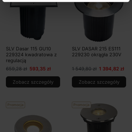
SLV Dasar 115 GU10
SLV DASAR 215 ES111
229324 kwadratowa z
229230 okrągła 230V
regulacją
659,28 zł
593,35 zł
1 549,80 zł
1 394,82 zł
Zobacz szczegóły
Zobacz szczegóły
Promocja
Promocja