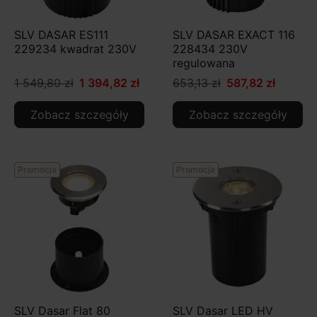
SLV DASAR ES111
SLV DASAR EXACT 116
229234 kwadrat 230V
228434 230V
regulowana
1 549,80 zł
1 394,82 zł
653,13 zł
587,82 zł
Zobacz szczegóły
Zobacz szczegóły
Promocja
Promocja
SLV Dasar Flat 80
SLV Dasar LED HV