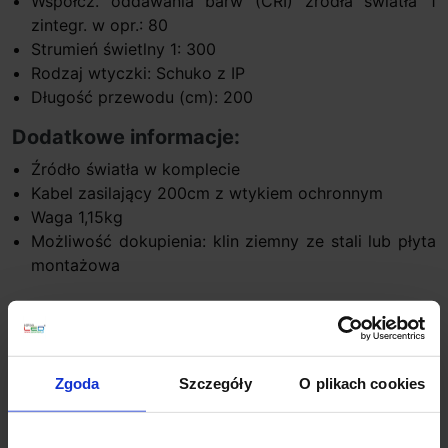
Współcz. oddawania barw (CRI) źródła światła 1
zintegr. w opr.: 80
Strumień świetlny 1: 300
Rodzaj wtyczki: Schuko z IP
Długość przewodu (cm): 200
Dodatkowe informacje:
Źródło światła w komplecie
Kabel zasilający 200cm z wtykiem ochronnym
Waga 1,15kg
Możliwość dokupienia: klin ziemny ze stali lub płyta
montażowa
Szczegóły produktu
Zgoda
Szczegóły
O plikach cookies
Zobacz także