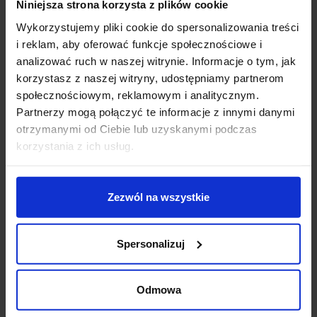
Niniejsza strona korzysta z plików cookie
Promocja
Promocja
Wykorzystujemy pliki cookie do spersonalizowania treści
i reklam, aby oferować funkcje społecznościowe i
analizować ruch w naszej witrynie. Informacje o tym, jak
korzystasz z naszej witryny, udostępniamy partnerom
społecznościowym, reklamowym i analitycznym.
Partnerzy mogą połączyć te informacje z innymi danymi
otrzymanymi od Ciebie lub uzyskanymi podczas
korzystania z ich usług.
SLV 228430 DASAR
SLV Dasar 115 229320
EXACT 116 230V
GU10 okrągła z
regulowana
regulacją
Zezwól na wszystkie
653,13 zł
587,82 zł
659,28 zł
593,35 zł
Zobacz szczegóły
Zobacz szczegóły
Spersonalizuj
Odmowa
Promocja
Promocja