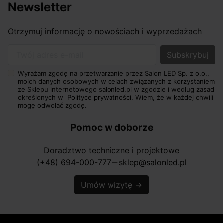
Newsletter
Otrzymuj informację o nowościach i wyprzedażach
Twój adres e-mail
Wyrażam zgodę na przetwarzanie przez Salon LED Sp. z o.o.,
moich danych osobowych w celach związanych z korzystaniem
ze Sklepu internetowego salonled.pl w zgodzie i według zasad
określonych w
Polityce prywatności.
Wiem, że w każdej chwili
mogę odwołać zgodę.
Pomoc w doborze
Doradztwo techniczne i projektowe
(+48) 694-000-777
sklep@salonled.pl
horizontal_rule
Umów wizytę
→