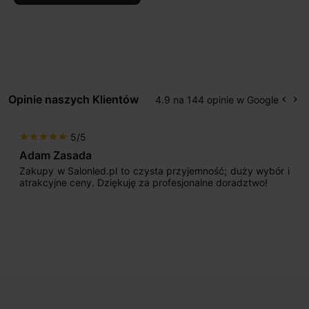
Opinie naszych Klientów
4.9 na 144 opinie w Google
keyboard_arrow_left
keyboard_arrow_right
Popr
Na
5/5
star
star
star
star
star
Adam Zasada
Zakupy w Salonled.pl to czysta przyjemność; duży wybór i
atrakcyjne ceny. Dziękuję za profesjonalne doradztwo!