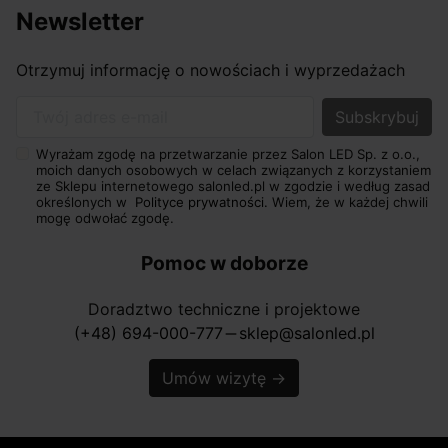
Newsletter
Otrzymuj informację o nowościach i wyprzedażach
Twój adres e-mail
Wyrażam zgodę na przetwarzanie przez Salon LED Sp. z o.o.,
moich danych osobowych w celach związanych z korzystaniem
ze Sklepu internetowego salonled.pl w zgodzie i według zasad
określonych w
Polityce prywatności.
Wiem, że w każdej chwili
mogę odwołać zgodę.
Pomoc w doborze
Doradztwo techniczne i projektowe
(+48) 694-000-777
sklep@salonled.pl
horizontal_rule
Umów wizytę
→