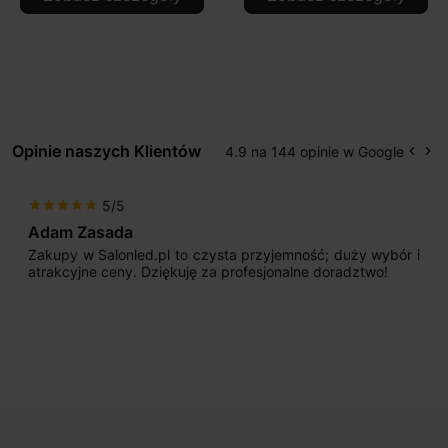
Opinie naszych Klientów
4.9 na 144 opinie w Google
keyboard_arrow_left
keyboard_arrow_right
Popr
Na
5/5
star
star
star
star
star
Adam Zasada
Zakupy w Salonled.pl to czysta przyjemność; duży wybór i
atrakcyjne ceny. Dziękuję za profesjonalne doradztwo!