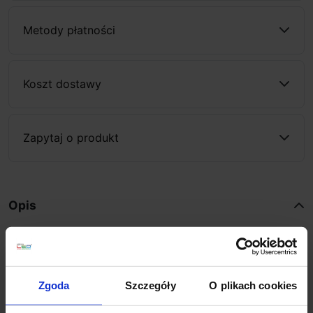
Metody płatności
Koszt dostawy
Zapytaj o produkt
Opis
Redlux DIREZZA R10427, R10431
to reflektor
ogrodowy z ruchomą głowicą i z kolcem do ziemi.
Oprawa wykończona jest w 2 kolorach do wyboru:
Zgoda
Szczegóły
O plikach cookies
srebrno-szary lub antracyt. Źródłem światła jest