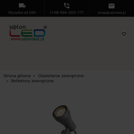
local_shipping
phone_in_talk
mail
Wysyłka od 24H
(+48) 694-000-777
sklep@salonled.pl
favorite_border
Strona główna
Oświetlenie zewnętrzne
Reflektory zewnętrzne