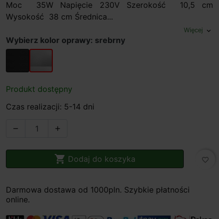
Moc 35W Napięcie 230V Szerokość 10,5 cm
Wysokość 38 cm Średnica...
Więcej
expand_more
Wybierz kolor oprawy: srebrny
antracyt
srebrny
Produkt dostępny
Czas realizacji: 5-14 dni



Dodaj do koszyka
favorite_border
Darmowa dostawa od 1000pln. Szybkie płatności
online.