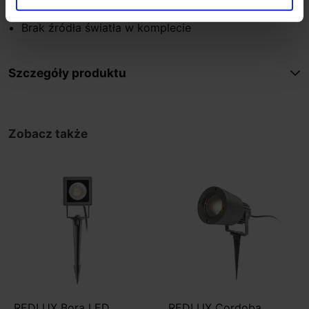
Dodatkowe informacje:
Brak źródła światła w komplecie
Szczegóły produktu
Zobacz także
REDLUX Bora LED
REDLUX Cordoba