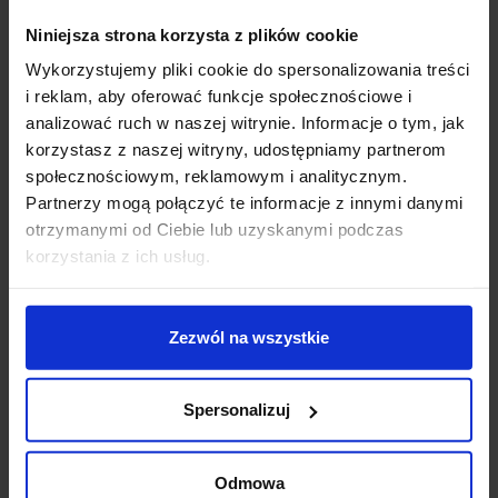
żarówka GU10 o mocy max 35W i klasie szczelności
IP54. Lampa idealnie sprawdzi się do oświetlenia drzew
Niniejsza strona korzysta z plików cookie
i roślin w ogrodzie, tworząc w nim przyjemny nastrój.
Wykorzystujemy pliki cookie do spersonalizowania treści
Może być także wykorzystana do oświetlenia ścieżek,
i reklam, aby oferować funkcje społecznościowe i
podjazdów lub chodników.
analizować ruch w naszej witrynie. Informacje o tym, jak
korzystasz z naszej witryny, udostępniamy partnerom
Dane techniczne:
społecznościowym, reklamowym i analitycznym.
Źródło światła
GU10
Partnerzy mogą połączyć te informacje z innymi danymi
Moc
35W
otrzymanymi od Ciebie lub uzyskanymi podczas
Napięcie
230V
korzystania z ich usług.
Szerokość
10,5 cm
Wysokość
38 cm
Średnica
6,5 cm
Zezwól na wszystkie
Klasa szczelności
IP54
Kolor
srebrno-szary, antracyt
Sposób montażu
podłoże
Spersonalizuj
Producent
Redlux
Gwarancja
24 miesiące
Odmowa