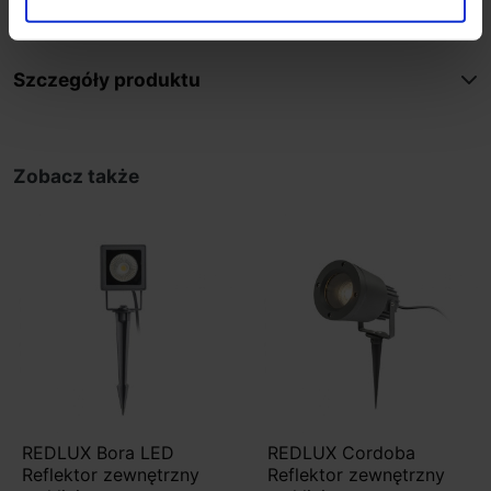
Źródło światła w komplecie
Szczegóły produktu
Zobacz także
REDLUX Bora LED
REDLUX Cordoba
Reflektor zewnętrzny
Reflektor zewnętrzny