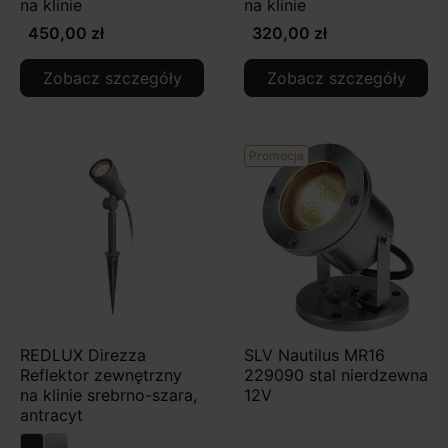
na klinie
na klinie
450,00 zł
320,00 zł
Zobacz szczegóły
Zobacz szczegóły
Promocja
REDLUX Direzza
SLV Nautilus MR16
Reflektor zewnętrzny
229090 stal nierdzewna
na klinie srebrno-szara,
12V
antracyt