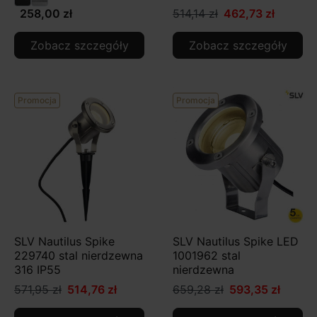
258,00 zł
514,14 zł
462,73 zł
Zobacz szczegóły
Zobacz szczegóły
Promocja
Promocja
SLV Nautilus Spike
SLV Nautilus Spike LED
229740 stal nierdzewna
1001962 stal
316 IP55
nierdzewna
571,95 zł
514,76 zł
659,28 zł
593,35 zł