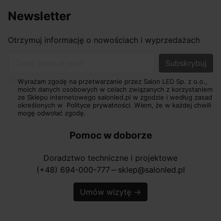
Newsletter
Otrzymuj informację o nowościach i wyprzedażach
Twój adres e-mail
Wyrażam zgodę na przetwarzanie przez Salon LED Sp. z o.o.,
moich danych osobowych w celach związanych z korzystaniem
ze Sklepu internetowego salonled.pl w zgodzie i według zasad
określonych w
Polityce prywatności.
Wiem, że w każdej chwili
mogę odwołać zgodę.
Pomoc w doborze
Doradztwo techniczne i projektowe
(+48) 694-000-777
sklep@salonled.pl
horizontal_rule
Umów wizytę
→