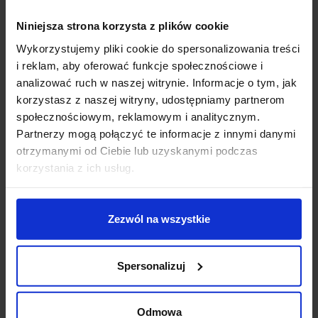
Dane techniczne:
Niniejsza strona korzysta z plików cookie
Wykorzystujemy pliki cookie do spersonalizowania treści
Źródło światła
LED
i reklam, aby oferować funkcje społecznościowe i
Moc
3x1W
analizować ruch w naszej witrynie. Informacje o tym, jak
Temperatura barwy światła
3000K (biała ciepła)
korzystasz z naszej witryny, udostępniamy partnerom
Strumień świetlny
210lm
społecznościowym, reklamowym i analitycznym.
Napięcie
230V
Partnerzy mogą połączyć te informacje z innymi danymi
Średnica
4,3 cm
otrzymanymi od Ciebie lub uzyskanymi podczas
Szerokość
6,6 cm
korzystania z ich usług.
Wysokość reflektora
9,2 cm
Przewód
1m (bez zakończenia)
Klasa szczelności
IP65
Zezwól na wszystkie
Kolor
czarny
Sposób montażu
podłoże
Producent
Redlux
Spersonalizuj
Gwarancja
24 miesiące
Dodatkowe informacje:
Odmowa