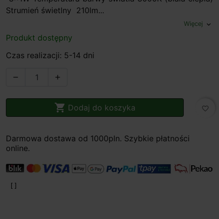
Strumień świetlny 210lm...
Więcej
expand_more
Produkt dostępny
Czas realizacji: 5-14 dni



Dodaj do koszyka
favorite_border
Darmowa dostawa od 1000pln. Szybkie płatności
online.