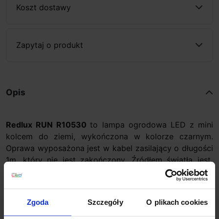
Koszt dostawy
Zapytaj o produkt
Opis
Redlux RUN R10530
to lampa ogrodowa LED z mini
kolcem do ziemi, wykończona w kolorze czarnym.
Oprawa wyposażona jest w kabel zasilający o długości
1m, który nie jest zakończony. Źródłem światła jest
LED o ciepłej barwie światła 3000K i klasie szczelności
IP65. Lampa idealnie sprawdzi się idealnie do
oświetlenia roślinności w ogrodzie. Może być także
Zgoda
Szczegóły
O plikach cookies
wykorzystana do oświetlenia ścieżek, podjazdów lub
chodników.