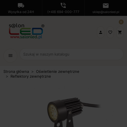
local_shipping
phone_in_talk
mail
Wysyłka od 24H
(+48) 694-000-777
sklep@salonled.pl
0

favorite_border
shopping_cart
menu
Strona główna
Oświetlenie zewnętrzne
Reflektory zewnętrzne