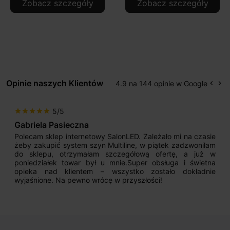
Zobacz szczegóły
Zobacz szczegóły
Opinie naszych Klientów
4.9 na 144 opinie w Google
keyboard_arrow_left
keyboard_arrow_right
Popr
Na
5/5
star
star
star
star
star
Gabriela Pasieczna
Polecam sklep internetowy SalonLED. Zależało mi na czasie
żeby zakupić system szyn Multiline, w piątek zadzwoniłam
do sklepu, otrzymałam szczegółową ofertę, a już w
poniedziałek towar był u mnie.Super obsługa i świetna
opieka nad klientem – wszystko zostało dokładnie
wyjaśnione. Na pewno wrócę w przyszłości!