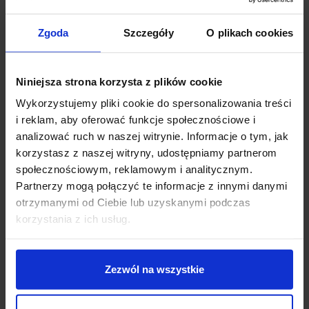
Zgoda
Szczegóły
O plikach cookies
Opis
Niniejsza strona korzysta z plików cookie
REDLUX HEAVY DUTY R11948
to aluminiowy reflektor
Wykorzystujemy pliki cookie do spersonalizowania treści
zewnętrzny, z kablem o długości 1,5 metra bez
i reklam, aby oferować funkcje społecznościowe i
zakończenia. Lampa wykończona jest w kolorze
analizować ruch w naszej witrynie. Informacje o tym, jak
antracyt i jako źródło światła wykorzystuje żarówkę
korzystasz z naszej witryny, udostępniamy partnerom
GU10 o mocy 50W. Do lampy można dokupić klin
społecznościowym, reklamowym i analitycznym.
ziemny (nr artykułu R11755). Reflektor sprawdzi się w
Partnerzy mogą połączyć te informacje z innymi danymi
ogrodzie do oświetlenia roślinności.
otrzymanymi od Ciebie lub uzyskanymi podczas
korzystania z ich usług.
Parametry techniczne:
Źródło światła
GU10
Moc
50W
Zezwól na wszystkie
Zasilanie
230V
Średnica
9,4 cm