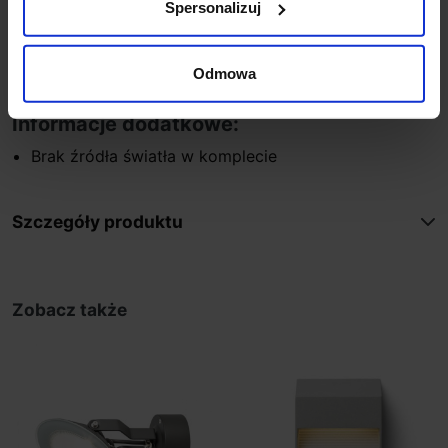
Spersonalizuj
Wysokość
18 cm
Klasa szczelności
IP65
Kolor
antracyt
Odmowa
Producent
REDLUX
Informacje dodatkowe:
Brak źródła światła w komplecie
Szczegóły produktu
Zobacz także