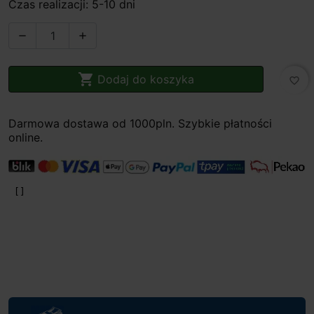
Czas realizacji: 5-10 dni



Dodaj do koszyka
favorite_border
Darmowa dostawa od 1000pln. Szybkie płatności
online.