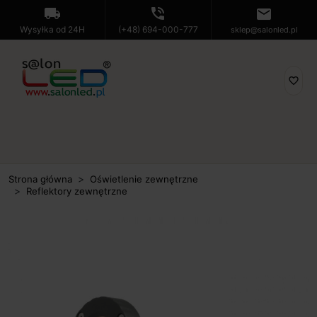
local_shipping
phone_in_talk
mail
Wysyłka od 24H
(+48) 694-000-777
sklep@salonled.pl
favorite_border
Strona główna
Oświetlenie zewnętrzne
Reflektory zewnętrzne