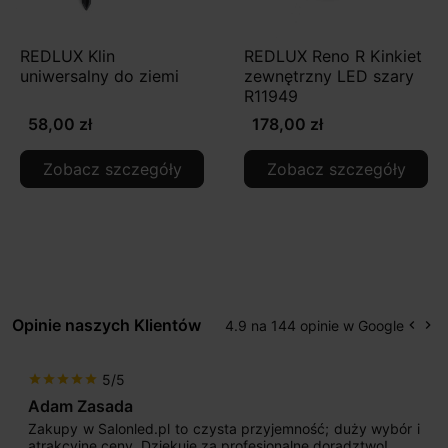
REDLUX Klin
REDLUX Reno R Kinkiet
uniwersalny do ziemi
zewnętrzny LED szary
R11949
58,00 zł
178,00 zł
Zobacz szczegóły
Zobacz szczegóły
Opinie naszych Klientów
4.9 na 144 opinie w Google
keyboard_arrow_left
keyboard_arrow_right
Popr
Na
5/5
star
star
star
star
star
Adam Zasada
Zakupy w Salonled.pl to czysta przyjemność; duży wybór i
atrakcyjne ceny. Dziękuję za profesjonalne doradztwo!