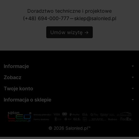
Doradztwo techniczne i projektowe
(+48) 694-000-777
sklep@salonled.pl
horizontal_rule
Umów wizytę
→
Informacje
arrow_drop_down
Zobacz
arrow_drop_down
Twoje konto
arrow_drop_down
Informacja o sklepie
arrow_drop_down
© 2026 Salonled.pl™