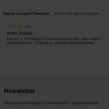
Opinie naszych Klientów
4.9 na 144 opinie w Google
keyboard_arrow_left
keyboard_arrow_right
Popr
Na
5/5
star
star
star
star
star
Adam Zasada
Zakupy w Salonled.pl to czysta przyjemność; duży wybór i
atrakcyjne ceny. Dziękuję za profesjonalne doradztwo!
Newsletter
Otrzymuj informację o nowościach i wyprzedażach