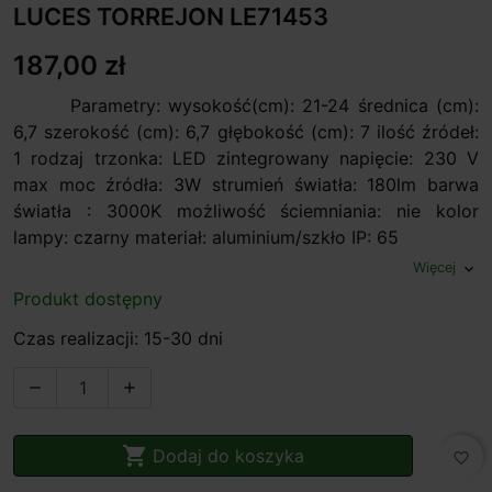
LUCES TORREJON LE71453
187,00 zł
Parametry: wysokość(cm): 21-24 średnica (cm):
6,7 szerokość (cm): 6,7 głębokość (cm): 7 ilość źródeł:
1 rodzaj trzonka: LED zintegrowany napięcie: 230 V
max moc źródła: 3W strumień światła: 180lm barwa
światła : 3000K możliwość ściemniania: nie kolor
lampy: czarny materiał: aluminium/szkło IP: 65
Więcej
expand_more
Produkt dostępny
Czas realizacji: 15-30 dni



Dodaj do koszyka
favorite_border