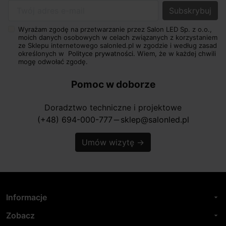
Twój adres e-mail
Wyrażam zgodę na przetwarzanie przez Salon LED Sp. z o.o.,
moich danych osobowych w celach związanych z korzystaniem
ze Sklepu internetowego salonled.pl w zgodzie i według zasad
określonych w
Polityce prywatności.
Wiem, że w każdej chwili
mogę odwołać zgodę.
Pomoc w doborze
Doradztwo techniczne i projektowe
(+48) 694-000-777
sklep@salonled.pl
horizontal_rule
Umów wizytę
→
Informacje
arrow_drop_down
Zobacz
arrow_drop_down