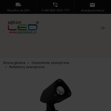
local_shipping
phone_in_talk
mail
Wysyłka od 24H
(+48) 694-000-777
sklep@salonled.pl
favorite_border
Strona główna
Oświetlenie zewnętrzne
Reflektory zewnętrzne