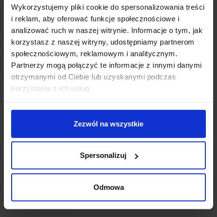
Parametry:
Wykorzystujemy pliki cookie do spersonalizowania treści
i reklam, aby oferować funkcje społecznościowe i
wysokość(cm): 21-24
analizować ruch w naszej witrynie. Informacje o tym, jak
średnica (cm): 6,7
korzystasz z naszej witryny, udostępniamy partnerom
szerokość (cm): 6,7
społecznościowym, reklamowym i analitycznym.
głębokość (cm): 7
Partnerzy mogą połączyć te informacje z innymi danymi
ilość źródeł: 1
otrzymanymi od Ciebie lub uzyskanymi podczas
rodzaj trzonka: LED zintegrowany
korzystania z ich usług.
napięcie: 230 V
max moc źródła: 3W
strumień światła: 180lm
Zezwól na wszystkie
barwa światła : 3000K
możliwość ściemniania: nie
kolor lampy: czarny
Spersonalizuj
materiał: aluminium/szkło
IP: 65
Odmowa
Szczegóły produktu