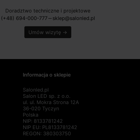
Doradztwo techniczne i projektowe
(+48) 694-000-777
sklep@salonled.pl
horizontal_rule
Umów wizytę
→
Informacja o sklepie
Salonled.pl
Salon LED sp. z o.o.
ul. ul. Mokra Strona 12A
36-020 Tyczyn
Polska
NIP: 8133781242
NIP EU: PL8133781242
REGON: 380303750