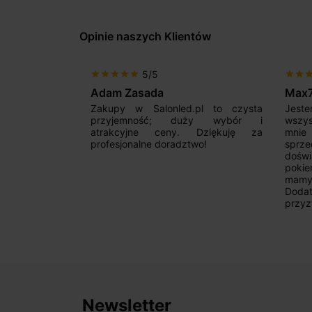
Opinie naszych Klientów
5/5
star
star
star
star
star
star
star
sta
Adam Zasada
Max
alny sklep,
Zakupy w Salonled.pl to czysta
Jeste
niam fachową
przyjemność; duży wybór i
wszy
 wyborze
atrakcyjne ceny. Dziękuję za
mnie
Zdecydowanie
profesjonalne doradztwo!
sprz
doświ
pokie
mamy 
Dodat
przyz
Newsletter