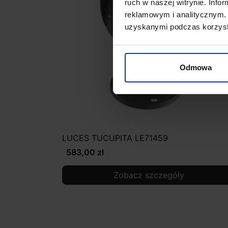
ruch w naszej witrynie. Inf
reklamowym i analitycznym. 
uzyskanymi podczas korzysta
Odmowa
LUCES TUCUPITA LE71459
583,00 zł
Zobacz szczegóły