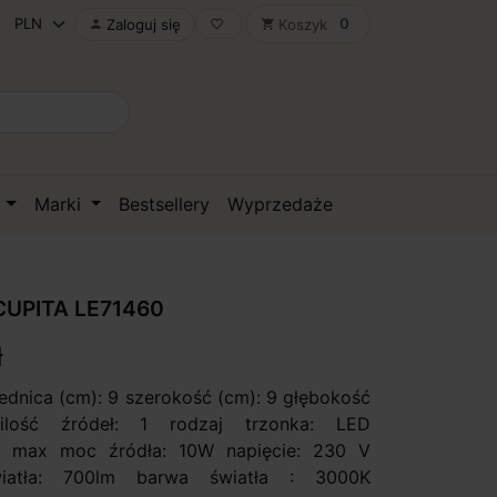
0
Zaloguj się
Koszyk

favorite_border
shopping_cart
D
Marki
Bestsellery
Wyprzedaże
UPITA LE71460
ł
rednica (cm): 9 szerokość (cm): 9 głębokość
ilość źródeł: 1 rodzaj trzonka: LED
y max moc źródła: 10W napięcie: 230 V
wiatła: 700lm barwa światła : 3000K