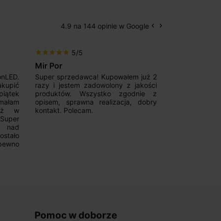
4.9 na 144 opinie w Google
keyboard_arrow_left
keyboard_arrow_right
Poprzedni
Następny
5/5
5/5
star
star
star
star
star
star
star
star
star
star
Mir Por
Patryk123
onLED.
Super sprzedawca! Kupowałem już 2
Szybka real
akupić
razy i jestem zadowolony z jakości
konkurencyjn
iątek
produktów. Wszystko zgodnie z
pomoc w 
ymałam
opisem, sprawna realizacja, dobry
magnetycznyc
już w
kontakt. Polecam.
wyboru. Z p
.Super
ponownie.
a nad
stało
pewno
Pomoc w doborze