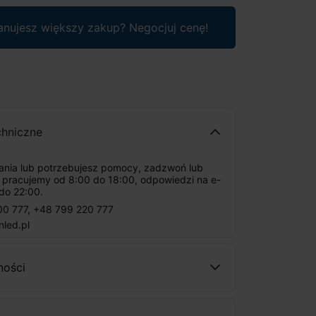
anujesz większy zakup? Negocjuj cenę!
chniczne
tania lub potrzebujesz pomocy, zadzwoń lub
: pracujemy od 8:00 do 18:00, odpowiedzi na e-
do 22:00.
00 777
,
+48 799 220 777
nled.pl
ności