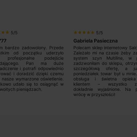
5/5
5/5
r
star
star
star
star
star
star
star
777
Gabriela Pasieczna
m bardzo zadowolony. Przede
Polecam sklep internetowy Sal
stkim od początku uderzyło
Zależało mi na czasie żeby z
 profesjonalne podejście
system szyn Multiline, w p
edającego. Pan ma duże
zadzwoniłam do sklepu, otrz
adczenie i potrafi odpowiednio
szczegółową ofertę, a 
rować i doradzić dzięki czemu
poniedziałek towar był u mnie
nasze wymarzone oświetlenie.
obsługa i świetna opiek
kowo udało się to osiągnąć w
klientem – wszystko zo
woitych pieniądzach.
dokładnie wyjaśnione. Na 
wrócę w przyszłości!