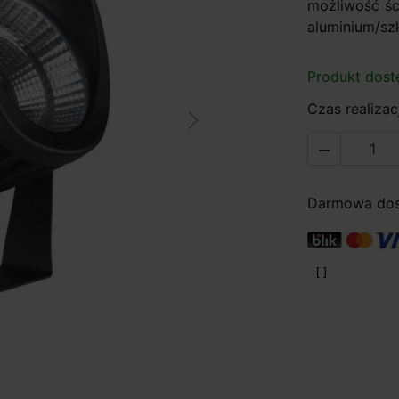
możliwość ści
aluminium/szk
Produkt dost
Czas realizacj
Next

Darmowa dost