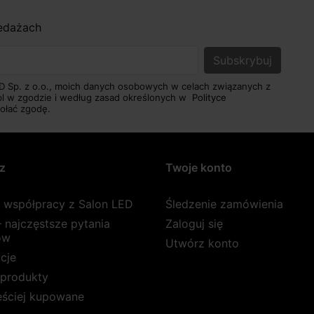
zedażach
D Sp. z o.o., moich danych osobowych w celach związanych z
pl w zgodzie i według zasad określonych w
Polityce
ołać zgodę.
z
Twoje konto
a współpracy z Salon LED
Śledzenie zamówienia
 najczęstsze pytania
Zaloguj się
ów
Utwórz konto
cje
produkty
ęściej kupowane