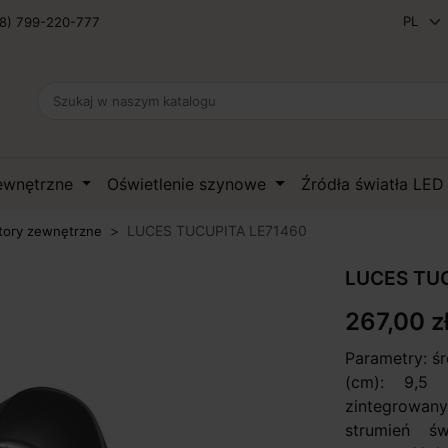
8) 799-220-777
zewnętrzne
Oświetlenie szynowe
Źródła światła LE
LUCES TUCUPITA LE71460
tory zewnętrzne
LUCES TUC
267,00 z
Parametry: ś
(cm): 9,5 
zintegrowan
strumień ś