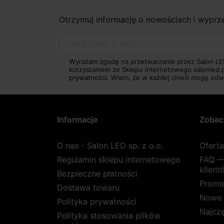
Otrzymuj informację o nowościach i wypr
Twój adres e-mail
Wyrażam zgodę na przetwarzanie przez Salon LE
korzystaniem ze Sklepu internetowego salonled.
prywatności.
Wiem, że w każdej chwili mogę odw
Informacje
Zobac
O nas - Salon LED sp. z o.o.
Ofert
Regulamin sklepu internetowego
FAQ —
klient
Bezpieczne płatności
Promo
Dostawa towaru
Nowe 
Polityka prywatności
Najcz
Polityka stosowania plików