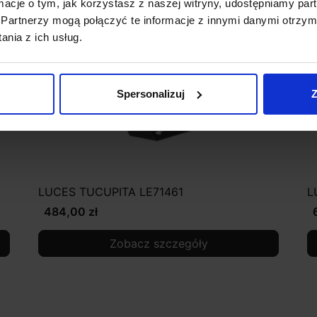
ormacje o tym, jak korzystasz z naszej witryny, udostępniamy p
Partnerzy mogą połączyć te informacje z innymi danymi otrzym
nia z ich usług.
Spersonalizuj
Z
LUCES TUCUPITA LE71461
L
484,00 zł
Zobacz szczegóły