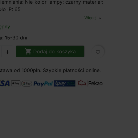
emniania: Nie kolor lampy: czarny materiał:
ło IP: 65
Więcej
expand_more
ępny
i: 15-30 dni

Dodaj do koszyka

favorite_border
awa od 1000pln. Szybkie płatności online.