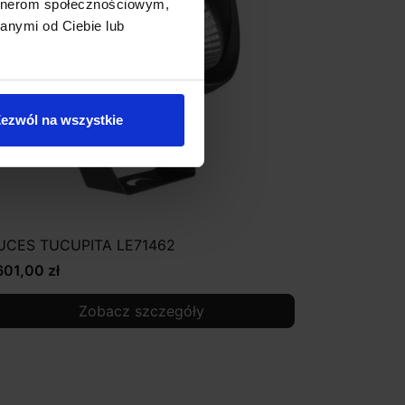
artnerom społecznościowym,
anymi od Ciebie lub
ezwól na wszystkie
UCES TUCUPITA LE71462
601,00 zł
Zobacz szczegóły