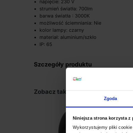
napięcie: 230 V
strumień światła: 700lm
barwa światła : 3000K
możliwość ściemniania: Nie
kolor lampy: czarny
materiał: aluminium/szkło
IP: 65
Szczegóły produktu
Zobacz także
Zgoda
Niniejsza strona korzysta z
Wykorzystujemy pliki cookie 