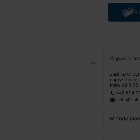
Pl
Wsparcie te
Jeśli masz py
napisz do nas
maile od 8:00 
+48 694 0
phone
sklep@salo
email
Metody płat